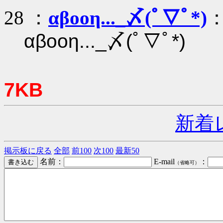
28 ：
αβοοη..._〆(ﾟ▽ﾟ*)
：
αβοοη..._〆(ﾟ▽ﾟ*)
7KB
新着
掲示板に戻る
全部
前100
次100
最新50
名前：
E-mail
：
（省略可）