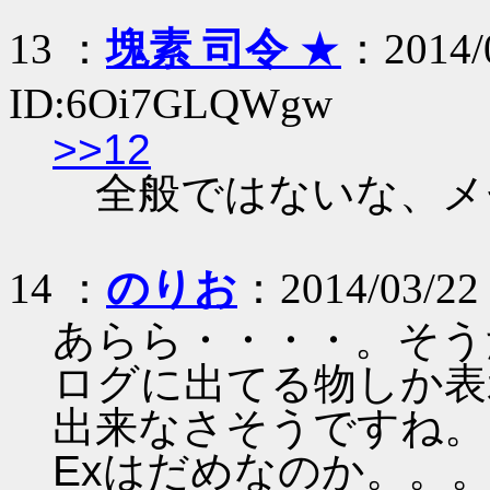
13 ：
塊素 司令
★
：2014/0
ID:6Oi7GLQWgw
>>12
全般ではないな、メセタ
14 ：
のりお
：2014/03/22 
あらら・・・・。そう
ログに出てる物しか表
出来なさそうですね。
Exはだめなのか。。