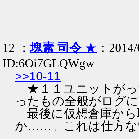
12 ：
塊素 司令
★
：2014/0
ID:6Oi7GLQWgw
>>10-11
★１１ユニットがっ
ったもの全般がログに
最後に仮想倉庫から
か……。これは仕方な