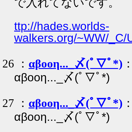
で入れてないです。
ttp://hades.worlds-
walkers.org/~WW/_C/
26 ：
αβοοη..._〆(ﾟ▽ﾟ*)
：
αβοοη..._〆(ﾟ▽ﾟ*)
27 ：
αβοοη..._〆(ﾟ▽ﾟ*)
：
αβοοη..._〆(ﾟ▽ﾟ*)