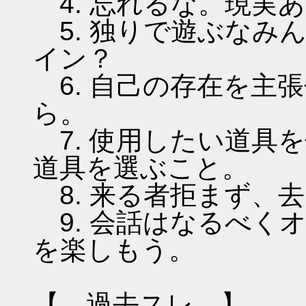
4. 忘れるな。現実
5. 独りで遊ぶなみ
イン？
6. 自己の存在を主
ら。
7. 使用したい道具
道具を選ぶこと。
8. 来る者拒まず、
9. 会話はなるべく
を楽しもう。
【 過去スレ 】