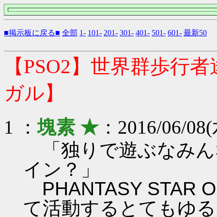
■掲示板に戻る■
全部
1-
101-
201-
301-
401-
501-
601-
最新50
【PSO2】世界群歩行
ガル】
1 ：
塊素 ★
：2016/06/08(
「独りで遊ぶなみん
イン？」
PHANTASY STAR ON
て活動するとてもゆる