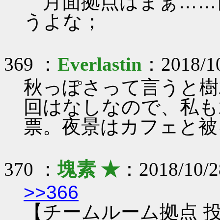
月面拠点はまぁ……
うよな；
369 ：
Everlastin
：2018/10
秋っぽさって言うと樹
回はなしなので、私も
票。夜景はカフェと被
370 ：
塊素 ★
：2018/10/2
>>366
【チームルーム拠点 投