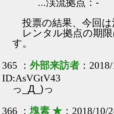
...渓流拠点：-
投票の結果、今回は
レンタル拠点の期限は 201
す。
365 ：
外部来訪者
：2018/1
ID:AsVGtV43
っ_Д_)っ
366 ：
塊素 ★
：2018/10/2