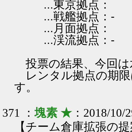
...東京拠点：
...戦艦拠点：-
...月面拠点：
...渓流拠点：-
投票の結果、今回は
レンタル拠点の期限は 201
す。
371 ：
塊素 ★
：2018/10/2
【チーム倉庫拡張の提