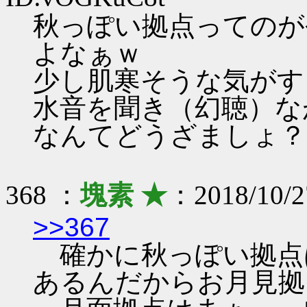
秋っぽい拠点ってのが
よなぁｗ
少し肌寒そうな気がす
水音を聞き（幻聴）な
なんてどうざましょ？
368 ：
塊素 ★
：2018/10/2
>>367
確かに秋っぽい拠点
あるんだからお月見拠