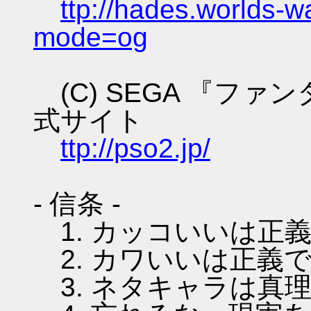
ttp://hades.worlds-
mode=og
(C) SEGA 『フ
式サイト
ttp://pso2.jp/
- 信条 -
1. カッコいいは正
2. カワいいは正義
3. ネタキャラは真