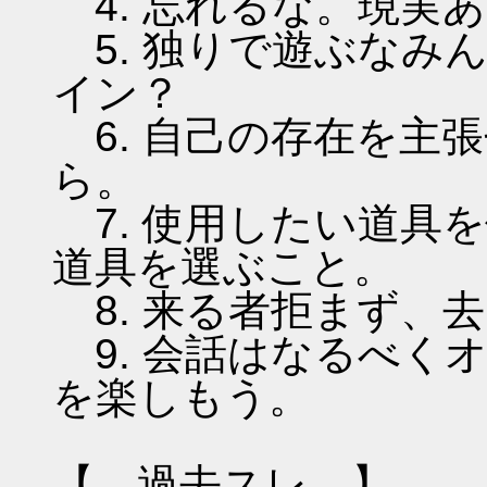
4. 忘れるな。現実
5. 独りで遊ぶなみ
イン？
6. 自己の存在を主
ら。
7. 使用したい道具
道具を選ぶこと。
8. 来る者拒まず、
9. 会話はなるべく
を楽しもう。
【 過去スレ 】