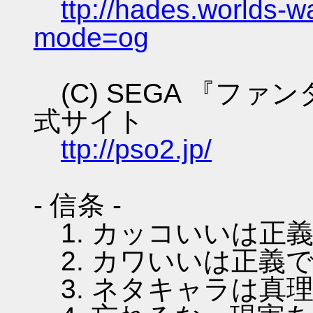
ttp://hades.worlds-
mode=og
(C) SEGA 『フ
式サイト
ttp://pso2.jp/
- 信条 -
1. カッコいいは正
2. カワいいは正義
3. ネタキャラは真