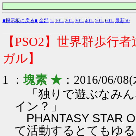
■掲示板に戻る■
全部
1-
101-
201-
301-
401-
501-
601-
最新50
【PSO2】世界群歩行
ガル】
1 ：
塊素 ★
：2016/06/08(
「独りで遊ぶなみん
イン？」
PHANTASY STAR ON
て活動するとてもゆる