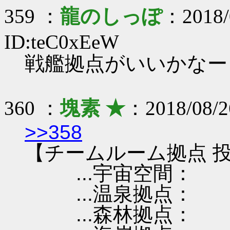
359 ：
龍のしっぽ
：2018/
ID:teC0xEeW
戦艦拠点がいいかなー
360 ：
塊素 ★
：2018/08/
>>358
【チームルーム拠点 投
...宇宙空間：
...温泉拠点：
...森林拠点：