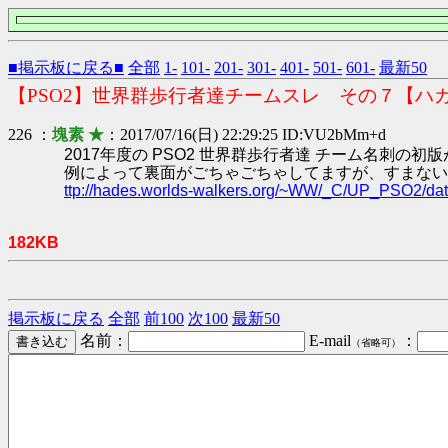
■掲示板に戻る■
全部
1-
101-
201-
301-
401-
501-
601-
最新50
【PSO2】世界群歩行者達チームスレ その７【ハ
226 ：
塊素 ★
：2017/07/16(日) 22:29:25 ID:VU2bMm+d
2017年度の PSO2 世界群歩行者達 チーム名刺の初
例によって裏面がごちゃごちゃしてますが、すまない
ttp://hades.worlds-walkers.org/~WW/_C/UP_PSO2/
182KB
掲示板に戻る
全部
前100
次100
最新50
名前：
E-mail
：
（省略可）