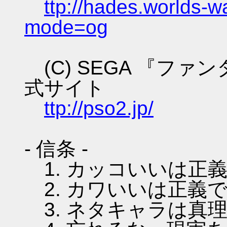
ttp://hades.worlds-
mode=og
(C) SEGA 『フ
式サイト
ttp://pso2.jp/
- 信条 -
1. カッコいいは正
2. カワいいは正義
3. ネタキャラは真