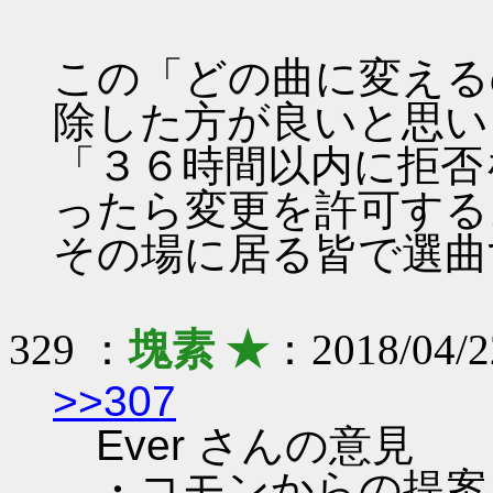
この「どの曲に変える
除した方が良いと思い
「３６時間以内に拒否
ったら変更を許可する
その場に居る皆で選曲
329 ：
塊素 ★
：2018/04/2
>>307
Ever さんの意見
・コモンからの提案