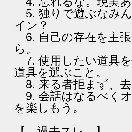
4. 忘れるな。現実
5. 独りで遊ぶなみ
イン？
6. 自己の存在を主
ら。
7. 使用したい道具
道具を選ぶこと。
8. 来る者拒まず、
9. 会話はなるべく
を楽しもう。
【 過去スレ 】