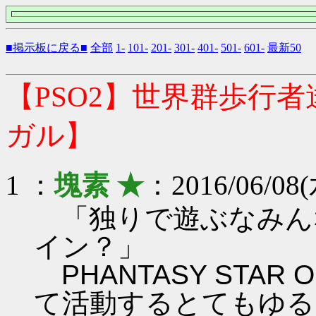
■掲示板に戻る■
全部
1-
101-
201-
301-
401-
501-
601-
最新50
【PSO2】世界群歩行
ガル】
1 ：
塊素 ★
：2016/06/08(
「独りで遊ぶなみん
イン？」
PHANTASY STAR ON
て活動するとてもゆる