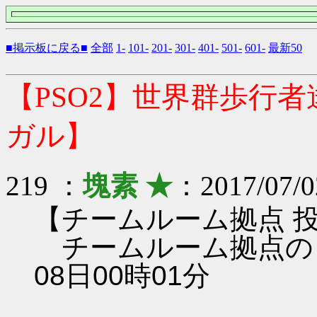
■掲示板に戻る■
全部
1-
101-
201-
301-
401-
501-
601-
最新50
【PSO2】世界群歩行
ガル】
219 ：
塊素 ★
：2017/07/0
【チームルーム拠点 
チームルーム拠点のレン
08日00時01分