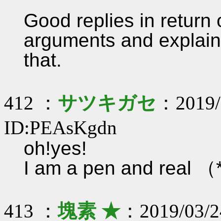
Good replies in return o
arguments and explain
that.
412 ：
サツキガセ
：2019/
ID:PEAsKgdn
oh!yes!
I am a pen and r
413 ：
塊素 ★
：2019/03/2