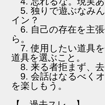
4. 忘れるな。現実
5. 独りで遊ぶなみ
イン？
6. 自己の存在を主
ら。
7. 使用したい道具
道具を選ぶこと。
8. 来る者拒まず、
9. 会話はなるべく
を楽しもう。
【 過去スレ 】