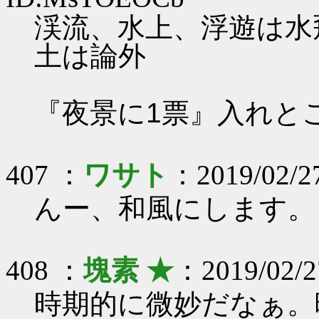
渓流、水上、浮遊は水
土は論外
『夜景に1票』入れと
407 ：
ワサト
：2019/02/2
んー、和風にします。
408 ：
塊素 ★
：2019/02/2
時期的に微妙だなぁ。