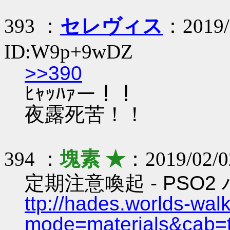
393 ：
セレヴィス
：2019/
ID:W9p+9wDZ
>>390
ﾋｬｯﾊｧー！！
夜露死苦！！
394 ：
塊素 ★
：2019/02/0
定期注意喚起 - PSO
ttp://hades.worlds-wa
mode=materials&cab=