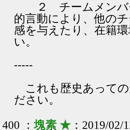
２ チームメンバー
的言動により、他のチ
感を与えたり、在籍環
い。
-----
これも歴史あっての
ださい。
400 ：
塊素 ★
：2019/02/1