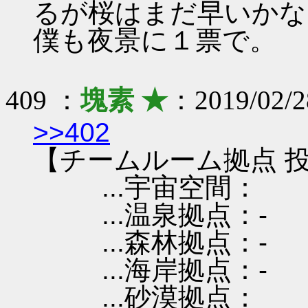
るが桜はまだ早いかな
僕も夜景に１票で。
409 ：
塊素 ★
：2019/02/2
>>402
【チームルーム拠点 投
...宇宙空間：
...温泉拠点：-
...森林拠点：-
...海岸拠点：-
...砂漠拠点：