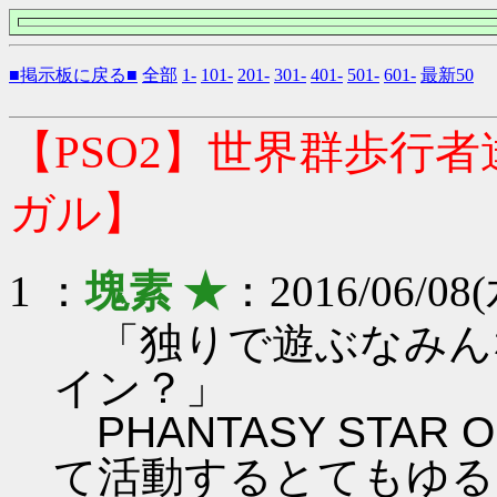
■掲示板に戻る■
全部
1-
101-
201-
301-
401-
501-
601-
最新50
【PSO2】世界群歩行
ガル】
1 ：
塊素 ★
：2016/06/08(
「独りで遊ぶなみん
イン？」
PHANTASY STAR ON
て活動するとてもゆる