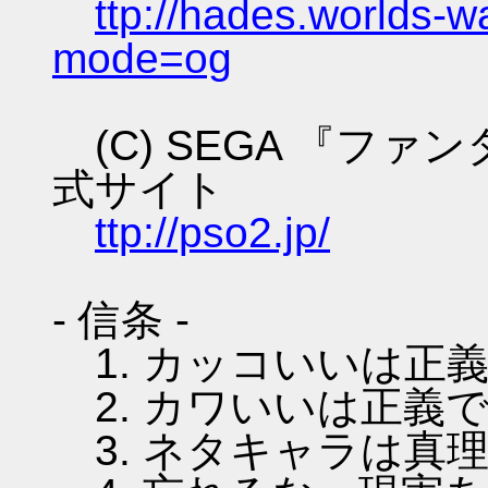
ttp://hades.worlds-
mode=og
(C) SEGA 『フ
式サイト
ttp://pso2.jp/
- 信条 -
1. カッコいいは正
2. カワいいは正義
3. ネタキャラは真