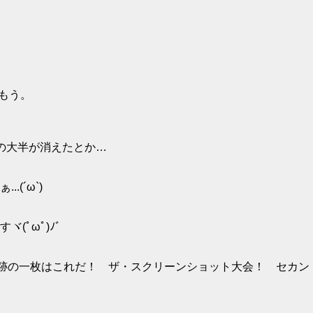
もう。
の大半が消えたとか…
(´ω`)
(ﾟωﾟ)ﾉ゛
「奇跡の一枚はこれだ！ ザ・スクリーンショット大会！ セカ