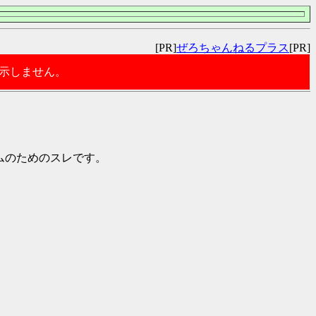
[PR]
ぜろちゃんねるプラス
[PR]
表示しません。
チームのためのスレです。