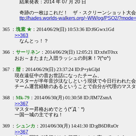
結果発表：2014 年 07 月 20 日
奇跡の一枚はこれだ！ ザ・スクリーンショット大会！ セ
ttp://hades.worlds-walkers.org/~WW/og/PSO2/?mode
365 ：
塊素 ★
：2014/06/29(日) 10:53:36 ID:f6Gwx1Gd
>>363
なんとっ！？
366 ：
サーリネン
：2014/06/29(日) 12:05:21 ID:xfstT0xx
おお～またまた入団ラッシュの到来！?(^o^)
367 ：
暦
：2014/06/29(日) 23:37:24 ID:P+ykGljd
現在遠征中の昔お世話になったチーム、
マスターが半年音沙汰なしという現状で今日行われた会
チーム運営経験のあるということで自分が代理のマスタ
368 ：
Mk-79
：2014/06/30(月) 01:30:58 ID:JIM7ZsmA
>>367
マスター昇格おめでとう(*´Д｀*)
一国一城の主ですね！
369 ：
シュンカ
：2014/06/30(月) 14:41:30 ID:gB6DRuOr
>>367