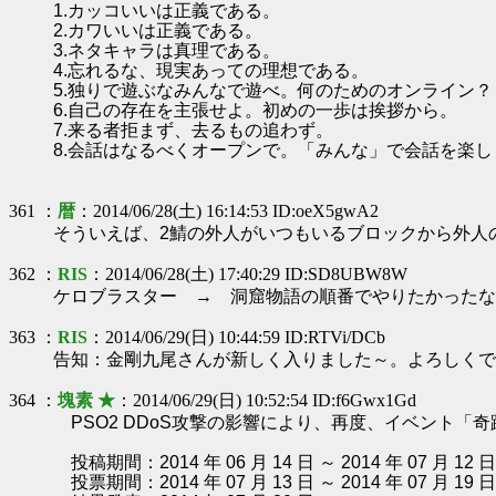
1.カッコいいは正義である。
2.カワいいは正義である。
3.ネタキャラは真理である。
4.忘れるな、現実あっての理想である。
5.独りで遊ぶなみんなで遊べ。何のためのオンライン？
6.自己の存在を主張せよ。初めの一歩は挨拶から。
7.来る者拒まず、去るもの追わず。
8.会話はなるべくオープンで。「みんな」で会話を楽し
361 ：
暦
：2014/06/28(土) 16:14:53 ID:oeX5gwA2
そういえば、2鯖の外人がいつもいるブロックから外人
362 ：
RIS
：2014/06/28(土) 17:40:29 ID:SD8UBW8W
ケロブラスター → 洞窟物語の順番でやりたかったなぁ...
363 ：
RIS
：2014/06/29(日) 10:44:59 ID:RTVi/DCb
告知：金剛九尾さんが新しく入りました～。よろしくですヾ
364 ：
塊素 ★
：2014/06/29(日) 10:52:54 ID:f6Gwx1Gd
PSO2 DDoS攻撃の影響により、再度、イベント
投稿期間：2014 年 06 月 14 日 ～ 2014 年 07 月 12 日
投票期間：2014 年 07 月 13 日 ～ 2014 年 07 月 19 日