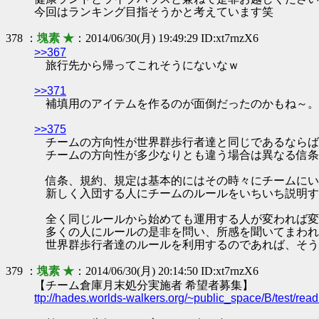
今回はランキング目指そうかと考えています笑
378 ：
塊素 ★
：2014/06/30(月) 19:49:29 ID:xt7rnzX6
>>367
旅行先から帰ってこれそうにないなｗ
>>371
補填用のアイテムを作るのが面倒だったのかもね～。
>>375
チームの方向性が世界群歩行者達と同じであるならば
チームの方向性が多少なりとも違う場合は異なる信条
信条、規約、規定は基本的にはその時々にチームにい
新しく入団する人にチームのルールをいちいち説明す
全く同じルールから始めても運用する人が変われば変
多くの人にルールの是非を問い、所感を聞いてまわれ
世界群歩行者達のルールを利用するのであれば、そう
379 ：
塊素 ★
：2014/06/30(月) 20:14:50 ID:xt7rnzX6
【チーム倉庫月末処分実施者 希望者募集】
ttp://hades.worlds-walkers.org/~public_space/B/test/r