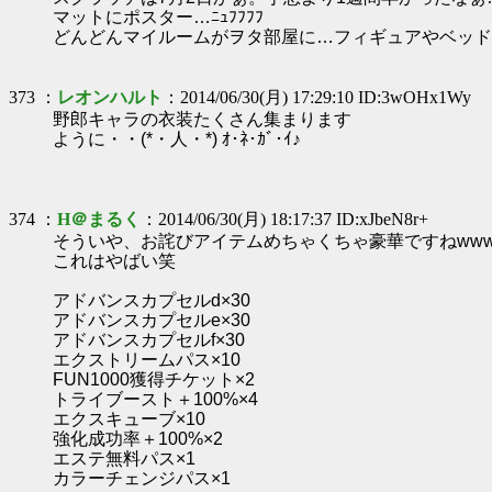
マットにポスター…ﾆｭﾌﾌﾌﾌ
どんどんマイルームがヲタ部屋に…フィギュアやベッド
373 ：
レオンハルト
：2014/06/30(月) 17:29:10 ID:3wOHx1Wy
野郎キャラの衣装たくさん集まります
ように・・(*・人・*) ｵ･ﾈ･ｶﾞ･ｲ♪
374 ：
H＠まるく
：2014/06/30(月) 18:17:37 ID:xJbeN8r+
そういや、お詫びアイテムめちゃくちゃ豪華ですねww
これはやばい笑
アドバンスカプセルd×30
アドバンスカプセルe×30
アドバンスカプセルf×30
エクストリームパス×10
FUN1000獲得チケット×2
トライブースト＋100%×4
エクスキューブ×10
強化成功率＋100%×2
エステ無料パス×1
カラーチェンジパス×1