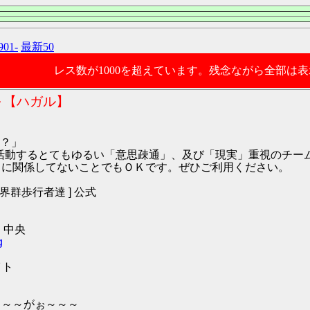
901-
最新50
レス数が1000を超えています。残念ながら全部は
～【ハガル】
？」
9:ハガル にて活動するとてもゆるい「意思疎通」、及び「現実」重視の
O2 に関係してないことでもＯＫです。ぜひご利用ください。
[ 世界群歩行者達 ] 公式
 中央
g
イト
～～～がぉ～～～