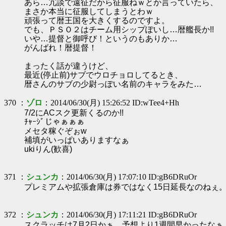
あら…冗談で遠征だから征服ねｗとか言っていたら、
まさか本当に征服してしまうとわｗ
頑張って暦王国を大きくするのですよ。
でも、ＰＳＯ２はチーム用シップぽいし…暦艦長か!!
いや…提督と御呼び！というのもありか…
がんばれ！暦提督！
まったく話が違うけど、
最近(停止前)サブでウロチョロしてるとき、
暦さんのサブの少尉っぽい名前のキャラをみた…
370 ：
ゾロ
：2014/06/30(月) 15:26:52 ID:wTee4+Hh
7/2にACスク更新くるのか!!
ﾁｬｰｼﾞじゃぁぁぁ
メセタ稼ぐぞぉw
補填がいっぱいありますなぁ
ukiりん(歓喜)
371 ：
シュンカ
：2014/06/30(月) 17:07:10 ID:gB6DRuOr
プレミアムや拡張倉庫は券ではなく15日延長なのねぇ
372 ：
シュンカ
：2014/06/30(月) 17:11:21 ID:gB6DRuOr
スクラッチは7月2日かぁ。予想より1週間早かったなぁ