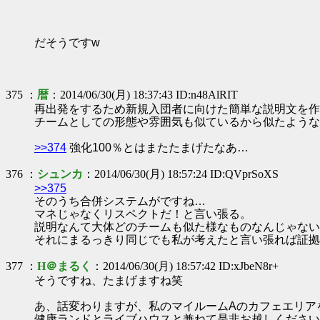
だそうですw
375 ：
暦
：2014/06/30(月) 18:37:43 ID:n48AlRIT
再出発をするため新規入団者に向けた簡単な説明文を作
チームとしての形態や雰囲気も似ているから似たような
>>374
強化100％とはまたたまげたなあ…
376 ：
シュンカ
：2014/06/30(月) 18:57:24 ID:QVprSoXS
>>375
そのうち合併システムがですね…
マネじゃなくリスペクトだ！と言い張る。
説明なんて大体どのチームも似た様なものなんじゃない
それにまるっきり同じでも私が考えたと言い張れば証拠
377 ：
H＠まるく
：2014/06/30(月) 18:57:42 ID:xJbeN8r+
そうですね、たまげますね笑
あ、話変わりますが、私のマイルームAのカフェエリア
健康ランドとライブハウスと兼ねて是非お越しください