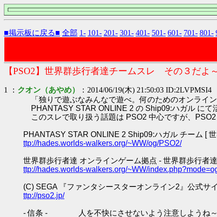
■掲示板に戻る■
全部
1-
101-
201-
301-
401-
501-
601-
701-
801-
【PSO2】世界群歩行者達チームスレ その３だよ
1 ：
クオン（あやめ）
：2014/06/19(木) 21:50:03 ID:2LVPMSI4
「独りで遊ぶなみんなで遊べ。何のためのオンライン
PHANTASY STAR ONLINE 2 の Ship0
このスレで取り扱う話題は PSO2 中心ですが、PS
PHANTASY STAR ONLINE 2 Ship09:ハガル チーム 
ttp://hades.worlds-walkers.org/~WW/og/PSO2/
世界群歩行者達 オンラインゲーム拠点 - 世界群歩行者達
ttp://hades.worlds-walkers.org/~WW/index.php?mode=o
(C) SEGA 『ファンタシースターオンライン2』公式サ
ttp://pso2.jp/
- 信条 - 人を不快にさせないよう注意しようね