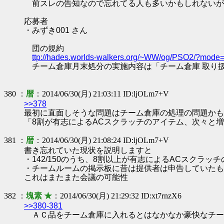
前スレの告知なので忘れてる人も多いかもしれないが
応募者
・みずき001 さん
団の規約
ttp://hades.worlds-walkers.org/~WW/og/PSO2/?mode
チーム倉庫月末処分の実施内容は「チーム倉庫 取り
380 ：
暦
：2014/06/30(月) 21:03:11 ID:ljOLm7+V
>>378
最初に直面しそうな問題はチーム倉庫の処理の問題かも
「8割が有志によるACスクラッチのアイテム、次々と
381 ：
暦
：2014/06/30(月) 21:08:24 ID:ljOLm7+V
書き忘れていた現状を説明しますと
・142/150のうち、8割以上が有志によるACスクラ
・チームルームの掲示板に昔は提供者は申告していたも
これはまたまた会議の可能性
382 ：
塊素 ★
：2014/06/30(月) 21:29:32 ID:xt7rnzX6
>>380-381
ＡＣ品をチーム倉庫に入れるとはなかなか豪快なチー