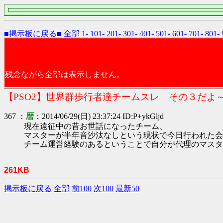
■掲示板に戻る■
全部
1-
101-
201-
301-
401-
501-
601-
701-
801-
残念ながら全部は表示しません。
【PSO2】世界群歩行者達チームスレ その３だよ
367 ：
暦
：2014/06/29(日) 23:37:24 ID:P+ykGljd
現在遠征中の昔お世話になったチーム、
マスターが半年音沙汰なしという現状で今日行われた会
チーム運営経験のあるということで自分が代理のマスタ
261KB
掲示板に戻る
全部
前100
次100
最新50