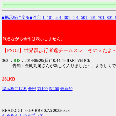
■掲示板に戻る■
全部
1-
101-
201-
301-
401-
501-
601-
701-
801-
残念ながら全部は表示しません。
【PSO2】世界群歩行者達チームスレ その３だよ
363 ：
RIS
：2014/06/29(日) 10:44:59 ID:RTVi/DCb
告知：金剛九尾さんが新しく入りました～。よろしくですヾ
261KB
掲示板に戻る
全部
前100
次100
最新50
READ.CGI - 0ch+ BBS 0.7.5 20220323
ぜろちゃんねるプラス