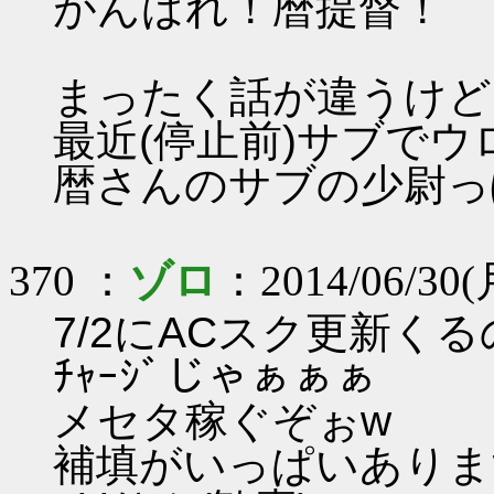
がんばれ！暦提督！
まったく話が違うけど
最近(停止前)サブで
暦さんのサブの少尉っ
370 ：
ゾロ
：2014/06/30(月
7/2にACスク更新くるの
ﾁｬｰｼﾞじゃぁぁぁ
メセタ稼ぐぞぉw
補填がいっぱいありま