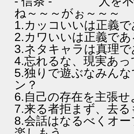
- 信条 - 人を不
ね～～～がぉ～～～
1.カッコいいは正義
2.カワいいは正義であ
3.ネタキャラは真理
4.忘れるな、現実あ
5.独りで遊ぶなみん
ン？
6.自己の存在を主張
7.来る者拒まず、去
8.会話はなるべくオ
楽しもう。