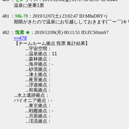
温泉に便乗1票
481 ：
Mk-79
：2019/12/07(土) 23:02:47 ID:M8aDRY+j
期限がきたので温泉にお引越ししておきます(￣ー￣)キ
482 ：
塊素 ★
：2019/12/09(月) 00:11:51 ID:ZCS0zmS7
>>478
【チームルーム拠点 投票 集計結果】
...宇宙空間：
...温泉拠点：11
...森林拠点：
...海岸拠点：-
...砂漠拠点：
...凍土拠点：
...夜景拠点：
...浮遊拠点：
...和風拠点：
...水上遺跡拠点：
パイオニア拠点：-
...東京拠点：
...戦艦拠点：-
...月面拠点：
...渓流拠点：