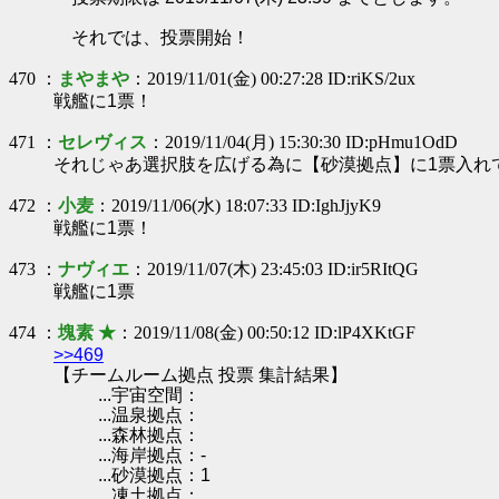
それでは、投票開始！
470 ：
まやまや
：2019/11/01(金) 00:27:28 ID:riKS/2ux
戦艦に1票！
471 ：
セレヴィス
：2019/11/04(月) 15:30:30 ID:pHmu1OdD
それじゃあ選択肢を広げる為に【砂漠拠点】に1票入れ
472 ：
小麦
：2019/11/06(水) 18:07:33 ID:IghJjyK9
戦艦に1票！
473 ：
ナヴィエ
：2019/11/07(木) 23:45:03 ID:ir5RItQG
戦艦に1票
474 ：
塊素 ★
：2019/11/08(金) 00:50:12 ID:lP4XKtGF
>>469
【チームルーム拠点 投票 集計結果】
...宇宙空間：
...温泉拠点：
...森林拠点：
...海岸拠点：-
...砂漠拠点：1
...凍土拠点：