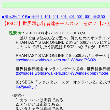
■掲示板に戻る■
全部
1-
101-
201-
301-
401-
501-
601-
最新50
【PSO2】世界群歩行者達チームスレ その７【ハ
1 ：
塊素 ★
：2016/06/08(水) 20:40:00 ID:8lJCxgM+
「独りで遊ぶなみんなで遊べ。何のためのオンライン
PHANTASY STAR ONLINE 2 の Ship0
このスレで取り扱う話題は PSO2 中心ですが、PS
PHANTASY STAR ONLINE 2 Ship09:ハガル チーム
ttp://hades.worlds-walkers.org/~WW/og/PSO2/
世界群歩行者達 オンラインゲーム拠点 - 世界群歩行者
ttp://hades.worlds-walkers.org/~WW/index.php?mode
(C) SEGA 『ファンタシースターオンライン2』公式
ttp://pso2.jp/
- 信条 -
1. カッコいいは正義である。
2. カワいいは正義である。
3. ネタキャラは真理である。