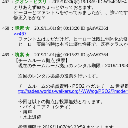
467 ：
クオン・ヒズリ
：2019/10/30(水) 19:18:59 ID:W1s4OM+4
とりあえずesちょっとやっておきます。
ヒーローとファントムをやってみましたが、、強いです
修正入るかな？
468 ：
塊素 ★
：2019/11/01(金) 00:13:20 ID:gAsWZ36d
>>467
ファントムはまだだけど、ヒーローは既に弱体化の修
ヒーロー実装当時は本当に壊れ性能で、既存クラスか
469 ：
塊素 ★
：2019/11/01(金) 00:15:22 ID:gAsWZ36d
【チームルーム拠点 投票】
現在のチームルーム拠点のレンタル期限：2019/11/08 0
次回のレンタル拠点の投票を行います。
チームルームの拠点資料 - PSO2 ハガル チーム 世界
ttp://hades.worlds-walkers.org/~WW/og/PSO2/?mod
今回は以下の拠点は投票無効となります。
・パイオニア２（シティ）
・海岸
・水上遺跡
投票期限は 2019/11/07(木) 23:59 までとします。