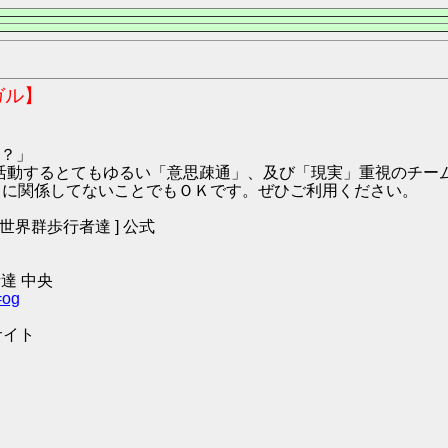
ガル】
？」
9:ハガル にて活動するとてもゆるい「意思疎通」、及び「現実」重視の
O2 に関係してないことでもＯＫです。ぜひご利用ください。
 [ 世界群歩行者達 ] 公式
達 中央
=og
サイト