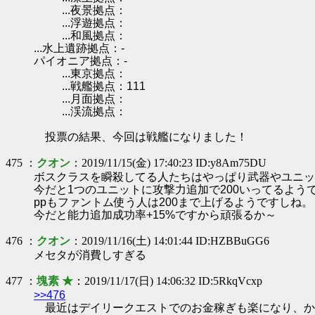
...夜景拠点：
...浮遊拠点：
...和風拠点：
...水上遺跡拠点：-
パイオニア拠点：-
...東京拠点：
...戦艦拠点：111
...月面拠点：
...渓流拠点：
投票の結果、今回は戦艦になりました！
475 ：
クオン
：2019/11/15(金) 17:40:23 ID:y8Am75DU
ボスクラスを瞬殺してる人たちはやっぱり武器やユニッ
今だと1つのユニットに攻撃力追加で200いってるよう
ppもファントム使う人は200まで上げるようですしね。
今だと能力追加成功率+15%ですから頑張るか～
476 ：
クオン
：2019/11/16(土) 14:01:44 ID:HZBBuGG6
メセタが消費しすぎる
477 ：
塊素 ★
：2019/11/17(日) 14:06:32 ID:5RkqVcxp
>>476
最近はデイリークエストでのお金稼ぎも楽になり、か