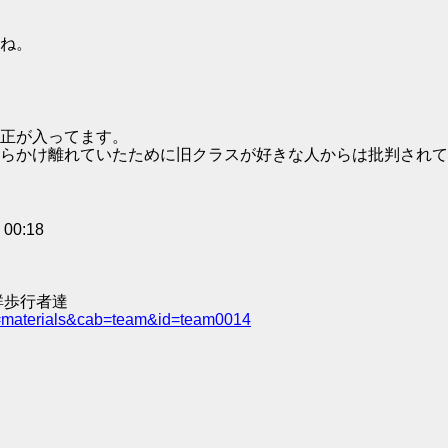
ね。
正が入ってます。
らかけ離れていたために旧クラスが好きな人からは批判されて
0:18
群歩行者達
e=materials&cab=team&id=team0014