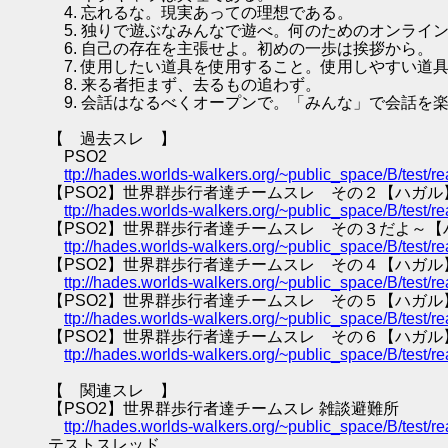
4. 忘れるな。現実あっての理想である。
5. 独りで遊ぶなみんなで遊べ。何のためのオンライ
6. 自己の存在を主張せよ。初めの一歩は挨拶から。
7. 使用したい道具を使用すること。使用しやすい道
8. 来る者拒まず、去るもの追わず。
9. 会話はなるべくオープンで。「みんな」で会話を
【 過去スレ 】
PSO2
ttp://hades.worlds-walkers.org/~public_space/B/test
【PSO2】世界群歩行者達チームスレ その２【ハガル
ttp://hades.worlds-walkers.org/~public_space/B/test
【PSO2】世界群歩行者達チームスレ その３だよ～【
ttp://hades.worlds-walkers.org/~public_space/B/test
【PSO2】世界群歩行者達チームスレ その４【ハガル
ttp://hades.worlds-walkers.org/~public_space/B/test
【PSO2】世界群歩行者達チームスレ その５【ハガル
ttp://hades.worlds-walkers.org/~public_space/B/test
【PSO2】世界群歩行者達チームスレ その６【ハガル
ttp://hades.worlds-walkers.org/~public_space/B/test
【 関連スレ 】
【PSO2】世界群歩行者達チームスレ 雑談避難所
ttp://hades.worlds-walkers.org/~public_space/B/test
テストスレッド