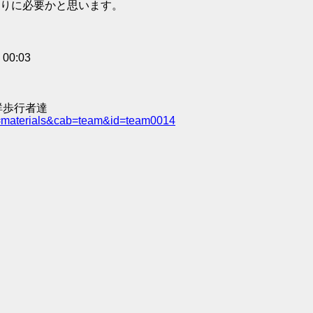
りに必要かと思います。
0:03
群歩行者達
e=materials&cab=team&id=team0014