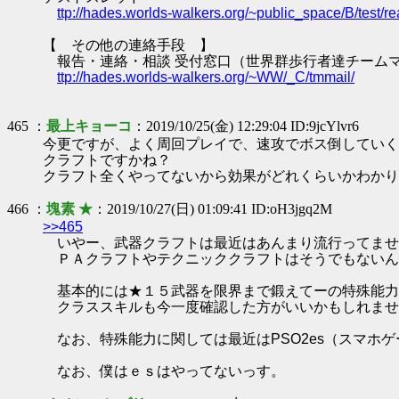
ttp://hades.worlds-walkers.org/~public_space/B/test
【 その他の連絡手段 】
報告・連絡・相談 受付窓口（世界群歩行者達チーム
ttp://hades.worlds-walkers.org/~WW/_C/tmmail/
465 ：
最上キョーコ
：2019/10/25(金) 12:29:04 ID:9jcYlvr6
今更ですが、よく周回プレイで、速攻でボス倒していく
クラフトですかね？
クラフト全くやってないから効果がどれくらいかわかりません
466 ：
塊素 ★
：2019/10/27(日) 01:09:41 ID:oH3jgq2M
>>465
いやー、武器クラフトは最近はあんまり流行ってませ
ＰＡクラフトやテクニッククラフトはそうでもないん
基本的には★１５武器を限界まで鍛えてーの特殊能力
クラススキルも今一度確認した方がいいかもしれませ
なお、特殊能力に関しては最近はPSO2es（スマホ
なお、僕はｅｓはやってないっす。