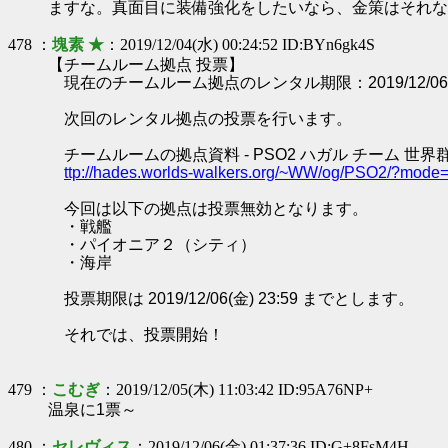
ますな。真面目に装備強化をしたいなら、金策はそれな
478 ：
塊素 ★
：2019/12/04(水) 00:24:52 ID:BYn6gk4S
【チームルーム拠点 投票】
現在のチームルーム拠点のレンタル期限：2019/12/06 0
次回のレンタル拠点の投票を行います。
チームルームの拠点資料 - PSO2 ハガル チーム 世界
ttp://hades.worlds-walkers.org/~WW/og/PSO2/?mod
今回は以下の拠点は投票無効となります。
・戦艦
・パイオニア２（シティ）
・海岸
投票期限は 2019/12/06(金) 23:59 までとします。
それでは、投票開始！
479 ：
こむぎ
：2019/12/05(木) 11:03:42 ID:95A76NP+
温泉に1票～
480 ：
セレヴィス
：2019/12/06(金) 01:37:36 ID:G+8FsM4H