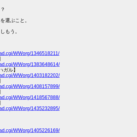
ン？
具を選ぶこと。
楽しもう。
/read.cgi/WWorg/1346518211/
】
/read.cgi/WWorg/1383648614/
ハガル】
/read.cgi/WWorg/1403182202/
】
/read.cgi/WWorg/1408157899/
】
/read.cgi/WWorg/1418567888/
】
/read.cgi/WWorg/1435232895/
/read.cgi/WWorg/1405226169/