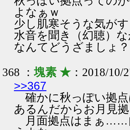
秋っぽい拠点ってのが
よなぁｗ
少し肌寒そうな気がす
水音を聞き（幻聴）な
なんてどうざましょ？
368 ：
塊素 ★
：2018/10/2
>>367
確かに秋っぽい拠点
あるんだからお月見拠
月面拠点はまぁ……