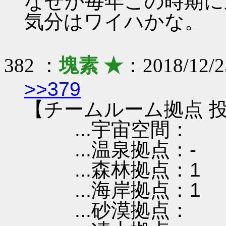
なぜか毎年この時期に
気分はワイハかな。
382 ：
塊素 ★
：2018/12/2
>>379
【チームルーム拠点 投
...宇宙空間：
...温泉拠点：-
...森林拠点：1
...海岸拠点：1
...砂漠拠点：