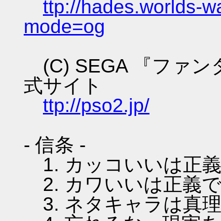
ttp://hades.worlds-
mode=og
(C) SEGA 『フ
式サイト
ttp://pso2.jp/
- 信条 -
1. カッコいいは正
2. カワいいは正義
3. ネタキャラは真