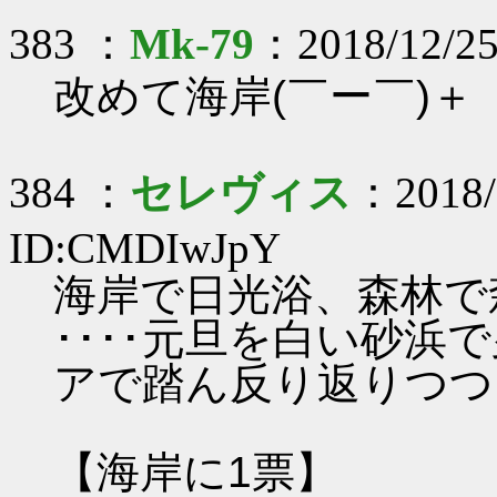
383 ：
Mk-79
：2018/12/25
改めて海岸(￣ー￣)＋
384 ：
セレヴィス
：2018/
ID:CMDIwJpY
海岸で日光浴、森林で
････元旦を白い砂
アで踏ん反り返りつつ
【海岸に1票】