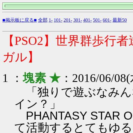
■掲示板に戻る■
全部
1-
101-
201-
301-
401-
501-
601-
最新50
【PSO2】世界群歩行
ガル】
1 ：
塊素 ★
：2016/06/08(
「独りで遊ぶなみん
イン？」
PHANTASY STAR ON
て活動するとてもゆる