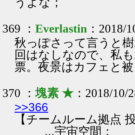
うよな；
369 ：
Everlastin
：2018/10
秋っぽさって言うと樹
回はなしなので、私も
票。夜景はカフェと被
370 ：
塊素 ★
：2018/10/2
>>366
【チームルーム拠点 投
...宇宙空間：