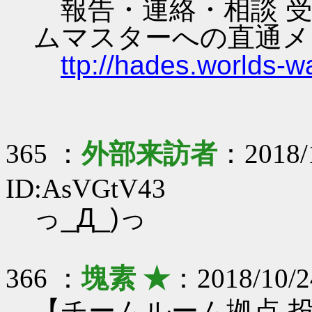
報告・連絡・相談 受
ムマスターへの直通メ
ttp://hades.worlds-
365 ：
外部来訪者
：2018/1
ID:AsVGtV43
っ_Д_)っ
366 ：
塊素 ★
：2018/10/2
【チームルーム拠点 