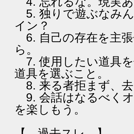
4. 忘れるな。現実
5. 独りで遊ぶなみ
イン？
6. 自己の存在を主
ら。
7. 使用したい道具
道具を選ぶこと。
8. 来る者拒まず、
9. 会話はなるべく
を楽しもう。
【 過去スレ 】