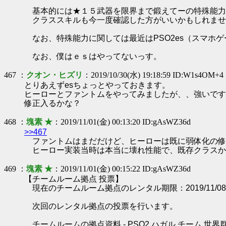
基本的には★１５武器を限界まで鍛えてーの特殊能力
クラススキルも今一度確認した方がいいかもしれませ
なお、特殊能力に関しては最近はPSO2es（スマホ
なお、僕はｅｓはやってないっす。
467 ：
クオン・ヒズリ
：2019/10/30(水) 19:18:59 ID:W1s4OM+4
とりあえずesちょっとやっておきます。
ヒーローとファントムをやってみましたが、、強いです
修正入るかな？
468 ：
塊素 ★
：2019/11/01(金) 00:13:20 ID:gAsWZ36d
>>467
ファントムはまだだけど、ヒーローは既に弱体化の修
ヒーロー実装当時は本当に壊れ性能で、既存クラスか
469 ：
塊素 ★
：2019/11/01(金) 00:15:22 ID:gAsWZ36d
【チームルーム拠点 投票】
現在のチームルーム拠点のレンタル期限：2019/11/08 0
次回のレンタル拠点の投票を行います。
チームルームの拠点資料 - PSO2 ハガル チーム 世界