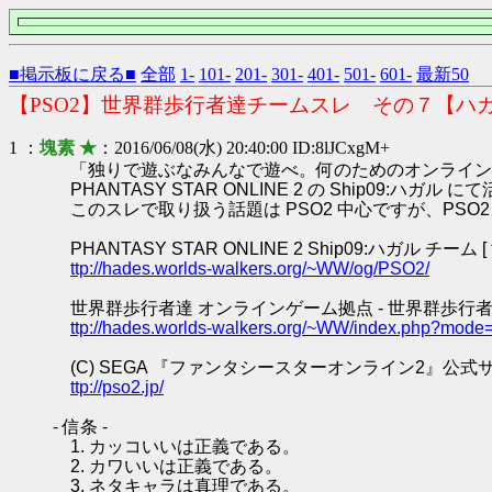
■掲示板に戻る■
全部
1-
101-
201-
301-
401-
501-
601-
最新50
【PSO2】世界群歩行者達チームスレ その７【ハ
1 ：
塊素 ★
：2016/06/08(水) 20:40:00 ID:8lJCxgM+
「独りで遊ぶなみんなで遊べ。何のためのオンライン
PHANTASY STAR ONLINE 2 の Ship0
このスレで取り扱う話題は PSO2 中心ですが、PS
PHANTASY STAR ONLINE 2 Ship09:ハガル チーム
ttp://hades.worlds-walkers.org/~WW/og/PSO2/
世界群歩行者達 オンラインゲーム拠点 - 世界群歩行者
ttp://hades.worlds-walkers.org/~WW/index.php?mode
(C) SEGA 『ファンタシースターオンライン2』公式
ttp://pso2.jp/
- 信条 -
1. カッコいいは正義である。
2. カワいいは正義である。
3. ネタキャラは真理である。