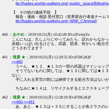
ttp://hades.worlds-walkers.org/~public_space/B/test
【 その他の連絡手段 】
報告・連絡・相談 受付窓口（世界群歩行者達チーム
ttp://hades.worlds-walkers.org/~WW/_C/tmmail/
460 ：
あやめ
：2019/10/21(月) 10:42:49 ID:s2FwkqYo
こんにちは。久しぶりにやってみたら、訳わからなかっ
赤箱いっぱい出るけども、武器、防具、何かいい処分方
どうされてます？
461 ：
塊素 ★
：2019/10/21(月) 12:20:32 ID:sFDlGdQF
>>460
うーん、★１２、★１３の一部の武器はマイショップ
そうでないものに関しては、★１２に関しては★１３
ない。
手に入れる苦労の割には納得できる処分方法はないか
ちなみに★１４は、リサイクルするとエクスキューブ
462 ：
塊素 ★
：2019/10/21(月) 12:28:19 ID:sFDlGdQF
>>460-
>>461
あ、あと、★１３は＋３５にすることが各クラスのレ