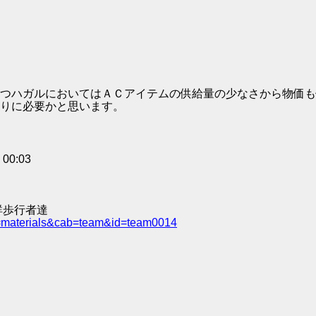
つハガルにおいてはＡＣアイテムの供給量の少なさから物価も
りに必要かと思います。
0:03
群歩行者達
e=materials&cab=team&id=team0014