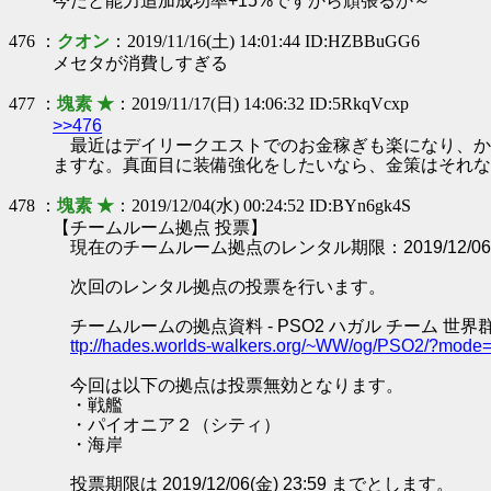
今だと能力追加成功率+15%ですから頑張るか～
476 ：
クオン
：2019/11/16(土) 14:01:44 ID:HZBBuGG6
メセタが消費しすぎる
477 ：
塊素 ★
：2019/11/17(日) 14:06:32 ID:5RkqVcxp
>>476
最近はデイリークエストでのお金稼ぎも楽になり、か
ますな。真面目に装備強化をしたいなら、金策はそれな
478 ：
塊素 ★
：2019/12/04(水) 00:24:52 ID:BYn6gk4S
【チームルーム拠点 投票】
現在のチームルーム拠点のレンタル期限：2019/12/06 0
次回のレンタル拠点の投票を行います。
チームルームの拠点資料 - PSO2 ハガル チーム 世界
ttp://hades.worlds-walkers.org/~WW/og/PSO2/?mod
今回は以下の拠点は投票無効となります。
・戦艦
・パイオニア２（シティ）
・海岸
投票期限は 2019/12/06(金) 23:59 までとします。