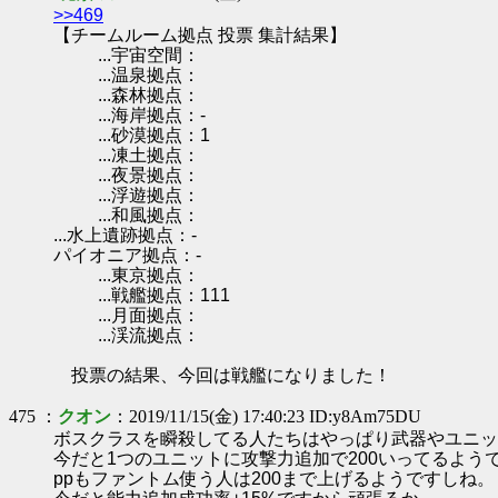
>>469
【チームルーム拠点 投票 集計結果】
...宇宙空間：
...温泉拠点：
...森林拠点：
...海岸拠点：-
...砂漠拠点：1
...凍土拠点：
...夜景拠点：
...浮遊拠点：
...和風拠点：
...水上遺跡拠点：-
パイオニア拠点：-
...東京拠点：
...戦艦拠点：111
...月面拠点：
...渓流拠点：
投票の結果、今回は戦艦になりました！
475 ：
クオン
：2019/11/15(金) 17:40:23 ID:y8Am75DU
ボスクラスを瞬殺してる人たちはやっぱり武器やユニッ
今だと1つのユニットに攻撃力追加で200いってるよう
ppもファントム使う人は200まで上げるようですしね。