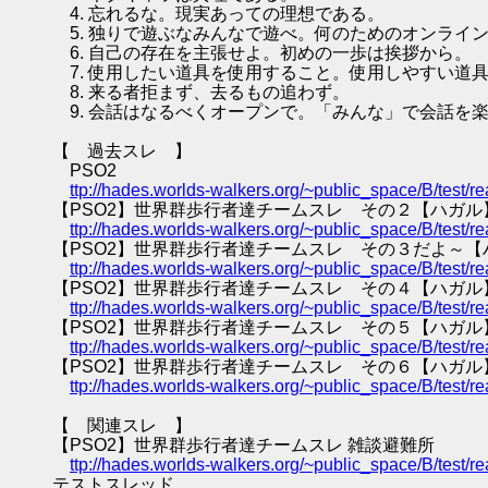
4. 忘れるな。現実あっての理想である。
5. 独りで遊ぶなみんなで遊べ。何のためのオンライ
6. 自己の存在を主張せよ。初めの一歩は挨拶から。
7. 使用したい道具を使用すること。使用しやすい道
8. 来る者拒まず、去るもの追わず。
9. 会話はなるべくオープンで。「みんな」で会話を
【 過去スレ 】
PSO2
ttp://hades.worlds-walkers.org/~public_space/B/test
【PSO2】世界群歩行者達チームスレ その２【ハガル
ttp://hades.worlds-walkers.org/~public_space/B/test
【PSO2】世界群歩行者達チームスレ その３だよ～【
ttp://hades.worlds-walkers.org/~public_space/B/test
【PSO2】世界群歩行者達チームスレ その４【ハガル
ttp://hades.worlds-walkers.org/~public_space/B/test
【PSO2】世界群歩行者達チームスレ その５【ハガル
ttp://hades.worlds-walkers.org/~public_space/B/test
【PSO2】世界群歩行者達チームスレ その６【ハガル
ttp://hades.worlds-walkers.org/~public_space/B/test
【 関連スレ 】
【PSO2】世界群歩行者達チームスレ 雑談避難所
ttp://hades.worlds-walkers.org/~public_space/B/test
テストスレッド