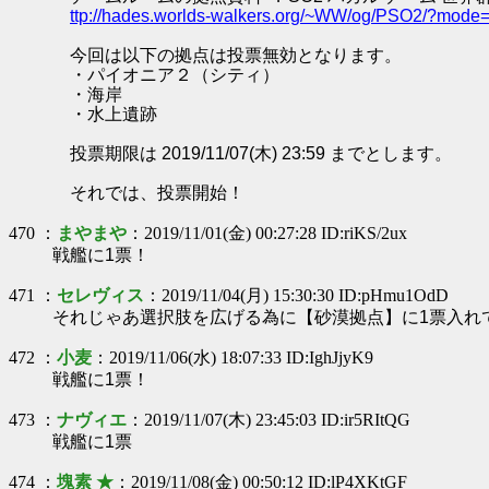
ttp://hades.worlds-walkers.org/~WW/og/PSO2/?mod
今回は以下の拠点は投票無効となります。
・パイオニア２（シティ）
・海岸
・水上遺跡
投票期限は 2019/11/07(木) 23:59 までとします。
それでは、投票開始！
470 ：
まやまや
：2019/11/01(金) 00:27:28 ID:riKS/2ux
戦艦に1票！
471 ：
セレヴィス
：2019/11/04(月) 15:30:30 ID:pHmu1OdD
それじゃあ選択肢を広げる為に【砂漠拠点】に1票入れ
472 ：
小麦
：2019/11/06(水) 18:07:33 ID:IghJjyK9
戦艦に1票！
473 ：
ナヴィエ
：2019/11/07(木) 23:45:03 ID:ir5RItQG
戦艦に1票
474 ：
塊素 ★
：2019/11/08(金) 00:50:12 ID:lP4XKtGF