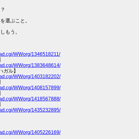
ン？
具を選ぶこと。
楽しもう。
/read.cgi/WWorg/1346518211/
】
/read.cgi/WWorg/1383648614/
ハガル】
/read.cgi/WWorg/1403182202/
】
/read.cgi/WWorg/1408157899/
】
/read.cgi/WWorg/1418567888/
】
/read.cgi/WWorg/1435232895/
/read.cgi/WWorg/1405226169/