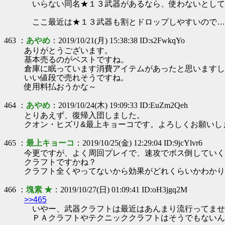
いらない同名★１３武器があるなら、使わないとして
ここ最近は★１３武器も割とドロップしやすいので…
463 ：
あやめ
：2019/10/21(月) 15:38:38 ID:s2FwkqYo
ありがとうございます。
基本売るのがベストですね。
倉庫に眠っています消費アイテムがあったと思いますし
いい値段で売れそうですね。
使用料払おうかな～
464 ：
あやめ
：2019/10/24(木) 19:09:33 ID:EuZm2Qeh
とりあえず、復帰入団しました。
クオン・ヒズリ&最上キョーコです。よろしくお願いし
465 ：
最上キョーコ
：2019/10/25(金) 12:29:04 ID:9jcYlvr6
今更ですが、よく周回プレイで、速攻でボス倒していく
クラフトですかね？
クラフト全くやってないから効果がどれくらいかわかりません
466 ：
塊素 ★
：2019/10/27(日) 01:09:41 ID:oH3jgq2M
>>465
いやー、武器クラフトは最近はあんまり流行ってませ
ＰＡクラフトやテクニッククラフトはそうでもないん