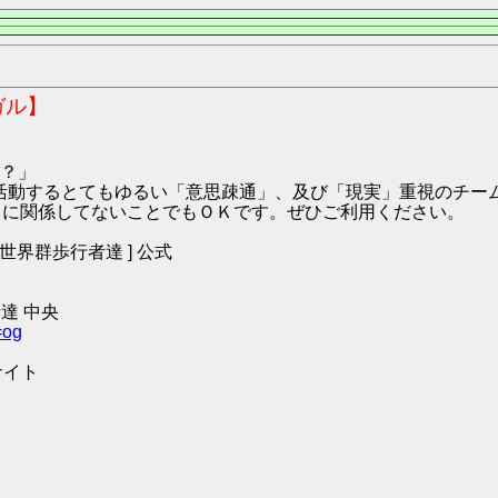
ガル】
？」
9:ハガル にて活動するとてもゆるい「意思疎通」、及び「現実」重視の
O2 に関係してないことでもＯＫです。ぜひご利用ください。
 [ 世界群歩行者達 ] 公式
達 中央
=og
サイト