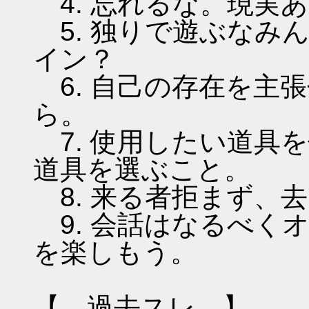
4. 忘れるな。現実
5. 独りで遊ぶなみ
イン？
6. 自己の存在を主
ら。
7. 使用したい道具
道具を選ぶこと。
8. 来る者拒まず、
9. 会話はなるべく
を楽しもう。
【 過去スレ 】