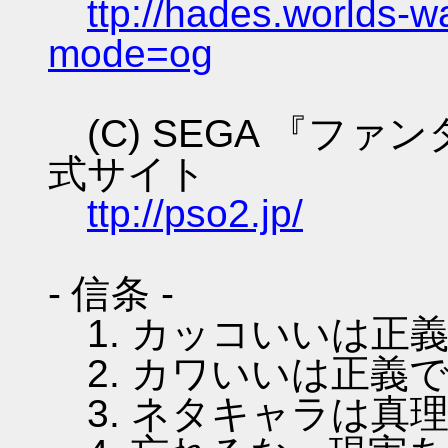
ttp://hades.worlds-
mode=og
(C) SEGA 『フ
式サイト
ttp://pso2.jp/
- 信条 -
1. カッコいいは正
2. カワいいは正義
3. ネタキャラは真