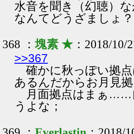
水音を聞き（幻聴）な
なんてどうざましょ？
368 ：
塊素 ★
：2018/10/2
>>367
確かに秋っぽい拠点
あるんだからお月見拠
月面拠点はまぁ……
うよな；
369 ：
Everlastin
：2018/10