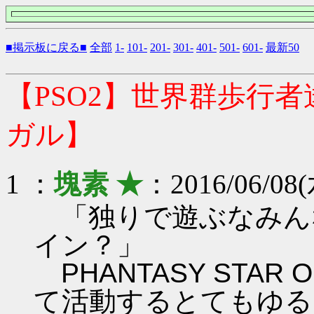
■掲示板に戻る■
全部
1-
101-
201-
301-
401-
501-
601-
最新50
【PSO2】世界群歩行
ガル】
1 ：
塊素 ★
：2016/06/08(
「独りで遊ぶなみん
イン？」
PHANTASY STAR ON
て活動するとてもゆる