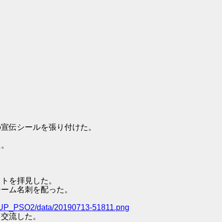
達の宣伝シールを張り付けた。
た。
ストを拝見した。
達チーム名刺を配った。
C/UP_PSO2/data/20190713-51811.png
と交流した。