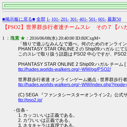
■掲示板に戻る■
全部
1-
101-
201-
301-
401-
501-
601-
最新50
【PSO2】世界群歩行者達チームスレ その７【ハ
1 ：
塊素 ★
：2016/06/08(水) 20:40:00 ID:8lJCxgM+
「独りで遊ぶなみんなで遊べ。何のためのオンライン
PHANTASY STAR ONLINE 2 の Ship0
このスレで取り扱う話題は PSO2 中心ですが、PS
PHANTASY STAR ONLINE 2 Ship09:ハガル チーム
ttp://hades.worlds-walkers.org/~WW/og/PSO2/
世界群歩行者達 オンラインゲーム拠点 - 世界群歩行者
ttp://hades.worlds-walkers.org/~WW/index.php?mode
(C) SEGA 『ファンタシースターオンライン2』公式
ttp://pso2.jp/
- 信条 -
1. カッコいいは正義である。
2. カワいいは正義である。
3. ネタキャラは真理である。