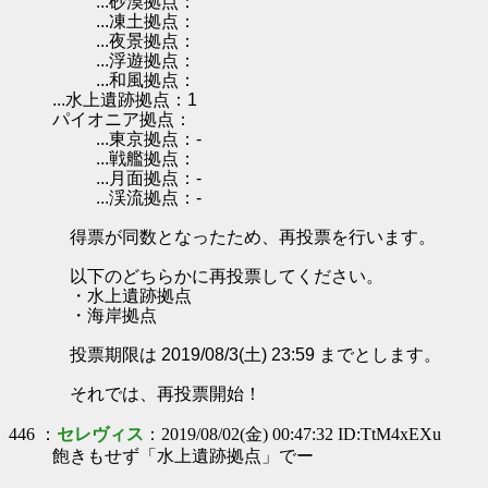
...砂漠拠点：
...凍土拠点：
...夜景拠点：
...浮遊拠点：
...和風拠点：
...水上遺跡拠点：1
パイオニア拠点：
...東京拠点：-
...戦艦拠点：
...月面拠点：-
...渓流拠点：-
得票が同数となったため、再投票を行います。
以下のどちらかに再投票してください。
・水上遺跡拠点
・海岸拠点
投票期限は 2019/08/3(土) 23:59 までとします。
それでは、再投票開始！
446 ：
セレヴィス
：2019/08/02(金) 00:47:32 ID:TtM4xEXu
飽きもせず「水上遺跡拠点」でー