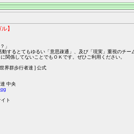
ガル】
？」
9:ハガル にて活動するとてもゆるい「意思疎通」、及び「現実」重視の
O2 に関係してないことでもＯＫです。ぜひご利用ください。
 [ 世界群歩行者達 ] 公式
達 中央
=og
サイト