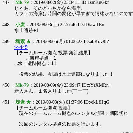
447 ：
Mk-79
：2019/08/02(金) 23:34:11 ID:1smKuGkf
じゃあ、そのどっちかなら海岸。
カフェの海岸は時間の変化が早すぎて情緒がないのです
448 ：
小麦
：2019/08/03(土) 22:57:46 ID:IDiawTEn
水上遺跡+1
449 ：
塊素 ★
：2019/08/05(月) 01:06:23 ID:abKov8fZ
>>445
【チームルーム拠点 投票 集計結果】
...海岸拠点：1
...水上遺跡拠点：11
投票の結果、今回は水上遺跡になりました！
450 ：
Mk-79
：2019/08/09(金) 23:09:47 ID:xYrXMRn+
新人さん、１名入りました(￣ー￣)ゝ
451 ：
塊素 ★
：2019/09/03(火) 01:37:06 ID:/ekLfHqG
【チームルーム拠点 投票】
現在のチームルーム拠点のレンタル期限：期限切れ
次回のレンタル拠点の投票を行います。