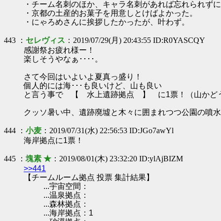
・チーム名刺のほか、キャラ名刺があれば忘れられずに
・京都の土産的お菓子を用意しとけばよかった。
・にゃろめさんに挨拶したかったが、叶わず。
443 ：
セレヴィス
：2019/07/29(月) 20:43:55 ID:R0YASCQY
感謝祭お疲れ様ー！
楽しそうやなぁ････。
さて今回はいよいよ夏真っ盛り！
個人的には海･･･も良いけど、山も良い
と言う事で 【 水上遺跡拠点 】 に1票！（山かど
クッソ暑い中、遺跡廃墟と木々に囲まれつつ公園の噴水
444 ：
小麦
：2019/07/31(水) 22:56:53 ID:JGo7awYl
海岸拠点に1票！
445 ：
塊素 ★
：2019/08/01(木) 23:32:20 ID:ylAjBIZM
>>441
【チームルーム拠点 投票 集計結果】
...宇宙空間：
...温泉拠点：
...森林拠点：
...海岸拠点：1