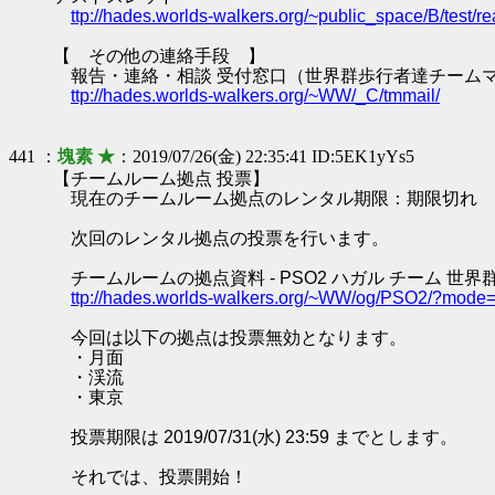
ttp://hades.worlds-walkers.org/~public_space/B/test
【 その他の連絡手段 】
報告・連絡・相談 受付窓口（世界群歩行者達チーム
ttp://hades.worlds-walkers.org/~WW/_C/tmmail/
441 ：
塊素 ★
：2019/07/26(金) 22:35:41 ID:5EK1yYs5
【チームルーム拠点 投票】
現在のチームルーム拠点のレンタル期限：期限切れ
次回のレンタル拠点の投票を行います。
チームルームの拠点資料 - PSO2 ハガル チーム 世界
ttp://hades.worlds-walkers.org/~WW/og/PSO2/?mod
今回は以下の拠点は投票無効となります。
・月面
・渓流
・東京
投票期限は 2019/07/31(水) 23:59 までとします。
それでは、投票開始！