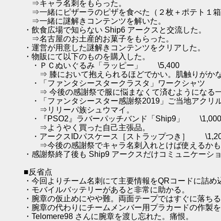
⇒キャラ名刺をもらった。
⇒一緒にピザーラのピザを食べた（２枚＋ポテト１箱
⇒一緒に謎解きコンテンツを解いた。
・飲食広場で知らない Ship6 アークスと交流した。
⇒名古屋のお土産的お菓子をもらった。
・運営が用意した謎解きコンテンツをクリアした。
・物販にて以下のものを購入した。
・ＰＣぬいぐるみ「ラッピー」 \5,400
⇒ 膝において抱えられるほどでかい。肌触りがかな
・「ファンタシースタークラスタ」ワークシャツ \5,
⇒ 今後の感謝祭で服に悩まなくて済むようになる
・「ファンタシースター感謝祭2019」ご当地アクリル
⇒リリーパ族シュウマイ。
・『PSO2』ラバーパッチバンド「Ship9」 \1,00
⇒ようやく買った自己主張品。
・アークスIDパスケース［ストラップつき］ \1,20
⇒今後の感謝祭でキャラ名刺入れとけば使えるかも
・感謝祭終了後も Ship9 アークスだけコミュニケー
■反省点
・今回よりチーム名刺にて主要情報をQRコードに詰め
・モバイルバッテリーがあると非常に助かる。
・腕章の仮止めにやや難。両面テープではすぐに落ちる
・腕章の代わりにチームメンバー用プラカードの作製を
・Telomere98 さんに腕章を渡し忘れた。痛恨。