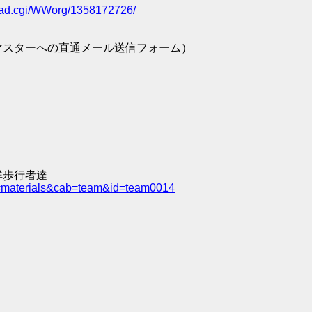
/read.cgi/WWorg/1358172726/
マスターへの直通メール送信フォーム）
群歩行者達
e=materials&cab=team&id=team0014