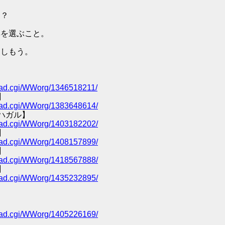
ン？
具を選ぶこと。
楽しもう。
/read.cgi/WWorg/1346518211/
】
/read.cgi/WWorg/1383648614/
ハガル】
/read.cgi/WWorg/1403182202/
】
/read.cgi/WWorg/1408157899/
】
/read.cgi/WWorg/1418567888/
】
/read.cgi/WWorg/1435232895/
/read.cgi/WWorg/1405226169/