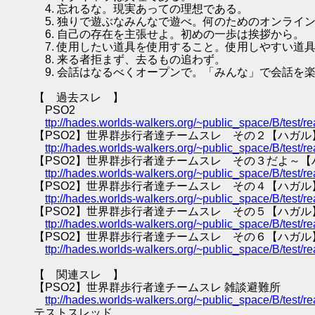
4. 忘れるな。現実あっての理想である。
5. 独りで遊ぶなみんなで遊べ。何のためのオンライ
6. 自己の存在を主張せよ。初めの一歩は挨拶から。
7. 使用したい道具を使用すること。使用しやすい道
8. 来る者拒まず、去るもの追わず。
9. 会話はなるべくオープンで。「みんな」で会話を
【 過去スレ 】
PSO2
ttp://hades.worlds-walkers.org/~public_space/B/test
【PSO2】世界群歩行者達チームスレ その２【ハガル
ttp://hades.worlds-walkers.org/~public_space/B/test
【PSO2】世界群歩行者達チームスレ その３だよ～【
ttp://hades.worlds-walkers.org/~public_space/B/test
【PSO2】世界群歩行者達チームスレ その４【ハガル
ttp://hades.worlds-walkers.org/~public_space/B/test
【PSO2】世界群歩行者達チームスレ その５【ハガル
ttp://hades.worlds-walkers.org/~public_space/B/test
【PSO2】世界群歩行者達チームスレ その６【ハガル
ttp://hades.worlds-walkers.org/~public_space/B/test
【 関連スレ 】
【PSO2】世界群歩行者達チームスレ 雑談避難所
ttp://hades.worlds-walkers.org/~public_space/B/test
テストスレッド