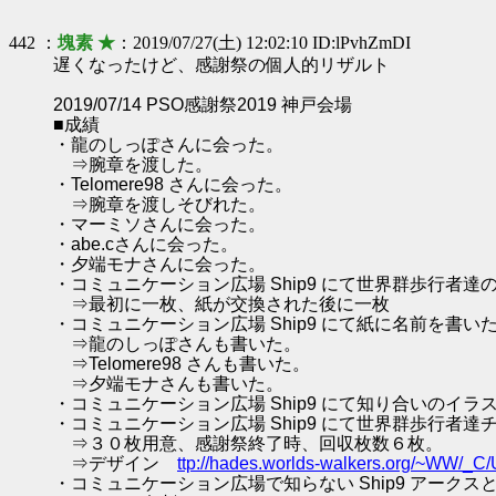
442 ：
塊素 ★
：2019/07/27(土) 12:02:10 ID:lPvhZmDI
遅くなったけど、感謝祭の個人的リザルト
2019/07/14 PSO感謝祭2019 神戸会場
■成績
・龍のしっぽさんに会った。
⇒腕章を渡した。
・Telomere98 さんに会った。
⇒腕章を渡しそびれた。
・マーミソさんに会った。
・abe.cさんに会った。
・夕端モナさんに会った。
・コミュニケーション広場 Ship9 にて世界群歩行者
⇒最初に一枚、紙が交換された後に一枚
・コミュニケーション広場 Ship9 にて紙に名前を書い
⇒龍のしっぽさんも書いた。
⇒Telomere98 さんも書いた。
⇒夕端モナさんも書いた。
・コミュニケーション広場 Ship9 にて知り合いのイラ
・コミュニケーション広場 Ship9 にて世界群歩行者
⇒３０枚用意、感謝祭終了時、回収枚数６枚。
⇒デザイン
ttp://hades.worlds-walkers.org/~WW/_
・コミュニケーション広場で知らない Ship9 アークス