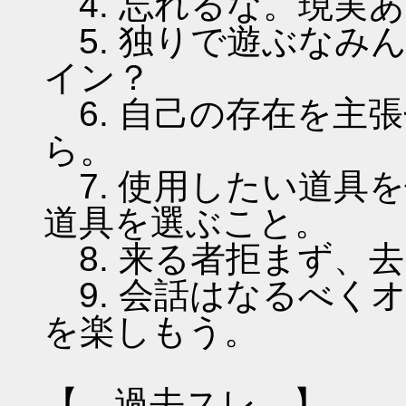
4. 忘れるな。現実
5. 独りで遊ぶなみ
イン？
6. 自己の存在を主
ら。
7. 使用したい道具
道具を選ぶこと。
8. 来る者拒まず、
9. 会話はなるべく
を楽しもう。
【 過去スレ 】