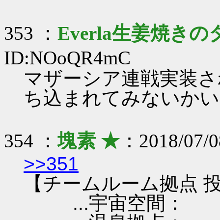
353 ：
Everla生姜焼きの
ID:NOoQR4mC
マザーシア連戦実装さ
ち込まれてみないかい
354 ：
塊素 ★
：2018/07/0
>>351
【チームルーム拠点 投
...宇宙空間：