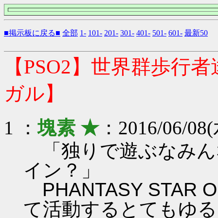
■掲示板に戻る■
全部
1-
101-
201-
301-
401-
501-
601-
最新50
【PSO2】世界群歩行
ガル】
1 ：
塊素 ★
：2016/06/08(
「独りで遊ぶなみん
イン？」
PHANTASY STAR ON
て活動するとてもゆる