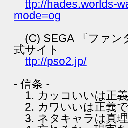
ttp://hades.worlds-
mode=og
(C) SEGA 『フ
式サイト
ttp://pso2.jp/
- 信条 -
1. カッコいいは正
2. カワいいは正義
3. ネタキャラは真