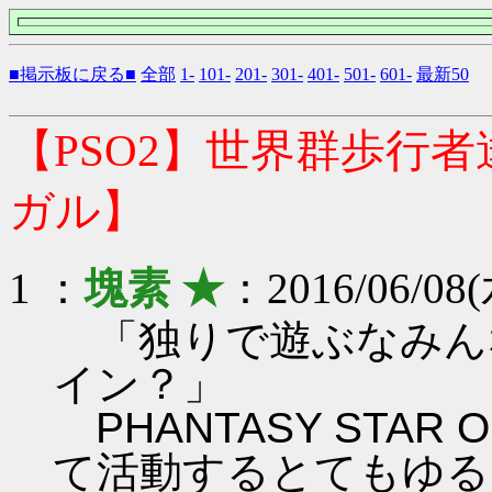
■掲示板に戻る■
全部
1-
101-
201-
301-
401-
501-
601-
最新50
【PSO2】世界群歩行
ガル】
1 ：
塊素 ★
：2016/06/08(
「独りで遊ぶなみん
イン？」
PHANTASY STAR ON
て活動するとてもゆる