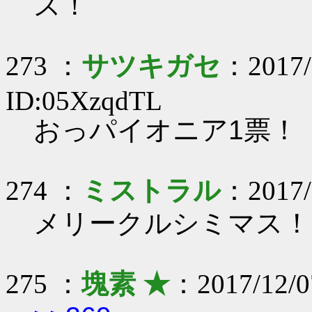
ス！
273 ：
サツキガセ
：2017/
ID:05XzqdTL
おっパイオニア1票！
274 ：
ミストラル
：2017/1
メリークルシミマス！
275 ：
塊素 ★
：2017/12/0