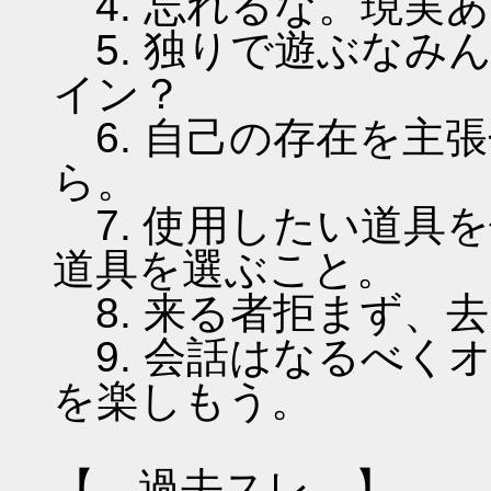
4. 忘れるな。現実
5. 独りで遊ぶなみ
イン？
6. 自己の存在を主
ら。
7. 使用したい道具
道具を選ぶこと。
8. 来る者拒まず、
9. 会話はなるべく
を楽しもう。
【 過去スレ 】