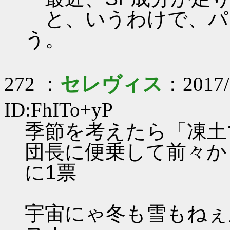
と、いうわけで、パ
う。
272 ：
セレヴィス
：2017/
ID:FhITo+yP
季節を考えたら「凍土
団長に便乗して前々か
に1票
宇宙にゃ冬も雪もねぇ