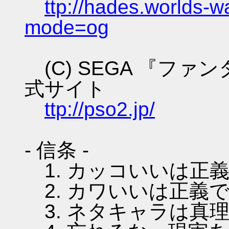
ttp://hades.worlds-
mode=og
(C) SEGA 『フ
式サイト
ttp://pso2.jp/
- 信条 -
1. カッコいいは正
2. カワいいは正義
3. ネタキャラは真