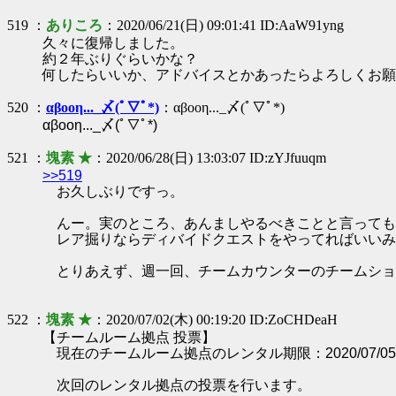
519 ：
ありころ
：2020/06/21(日) 09:01:41 ID:AaW91yng
久々に復帰しました。
約２年ぶりぐらいかな？
何したらいいか、アドバイスとかあったらよろしくお願
520 ：
αβοοη..._〆(ﾟ▽ﾟ*)
：αβοοη..._〆(ﾟ▽ﾟ*)
αβοοη..._〆(ﾟ▽ﾟ*)
521 ：
塊素 ★
：2020/06/28(日) 13:03:07 ID:zYJfuuqm
>>519
お久しぶりですっ。
んー。実のところ、あんましやるべきことと言っても
レア掘りならディバイドクエストをやってればいいみ
とりあえず、週一回、チームカウンターのチームショ
522 ：
塊素 ★
：2020/07/02(木) 00:19:20 ID:ZoCHDeaH
【チームルーム拠点 投票】
現在のチームルーム拠点のレンタル期限：2020/07/05 0
次回のレンタル拠点の投票を行います。