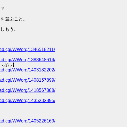
ン？
具を選ぶこと。
楽しもう。
/read.cgi/WWorg/1346518211/
】
/read.cgi/WWorg/1383648614/
ハガル】
/read.cgi/WWorg/1403182202/
】
/read.cgi/WWorg/1408157899/
】
/read.cgi/WWorg/1418567888/
】
/read.cgi/WWorg/1435232895/
/read.cgi/WWorg/1405226169/