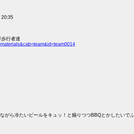
0:35
群歩行者達
e=materials&cab=team&id=team0014
ながら冷たいビールをキュッ！と煽りつつBBQとかしたいで