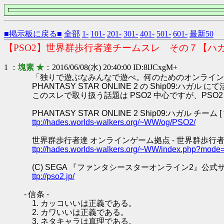
■掲示板に戻る■
全部
1-
101-
201-
301-
401-
501-
601-
最新50
【PSO2】世界群歩行者達チームスレ その７【ハ
1 ：
塊素 ★
：2016/06/08(水) 20:40:00 ID:8lJCxgM+
「独りで遊ぶなみんなで遊べ。何のためのオンライン
PHANTASY STAR ONLINE 2 の Ship0
このスレで取り扱う話題は PSO2 中心ですが、PS
PHANTASY STAR ONLINE 2 Ship09:ハガル チーム
ttp://hades.worlds-walkers.org/~WW/og/PSO2/
世界群歩行者達 オンラインゲーム拠点 - 世界群歩行者
ttp://hades.worlds-walkers.org/~WW/index.php?mode
(C) SEGA 『ファンタシースターオンライン2』公式
ttp://pso2.jp/
- 信条 -
1. カッコいいは正義である。
2. カワいいは正義である。
3. ネタキャラは真理である。