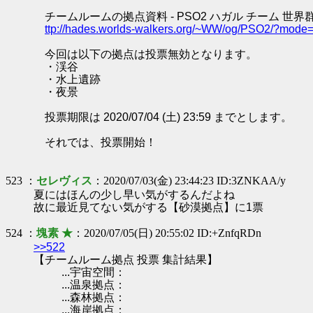
チームルームの拠点資料 - PSO2 ハガル チーム 世界
ttp://hades.worlds-walkers.org/~WW/og/PSO2/?mod
今回は以下の拠点は投票無効となります。
・渓谷
・水上遺跡
・夜景
投票期限は 2020/07/04 (土) 23:59 までとします。
それでは、投票開始！
523 ：
セレヴィス
：2020/07/03(金) 23:44:23 ID:3ZNKAA/y
夏にはほんの少し早い気がするんだよね
故に最近見てない気がする【砂漠拠点】に1票
524 ：
塊素 ★
：2020/07/05(日) 20:55:02 ID:+ZnfqRDn
>>522
【チームルーム拠点 投票 集計結果】
...宇宙空間：
...温泉拠点：
...森林拠点：
...海岸拠点：