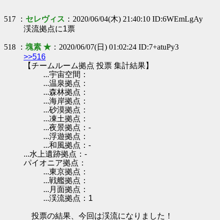
517 ：
セレヴィス
：2020/06/04(木) 21:40:10 ID:6WEmLgAy
渓流拠点に1票
518 ：
塊素 ★
：2020/06/07(日) 01:02:24 ID:7+atuPy3
>>516
【チームルーム拠点 投票 集計結果】
...宇宙空間：
...温泉拠点：
...森林拠点：
...海岸拠点：
...砂漠拠点：
...凍土拠点：
...夜景拠点：-
...浮遊拠点：
...和風拠点：-
...水上遺跡拠点：-
パイオニア拠点：
...東京拠点：
...戦艦拠点：
...月面拠点：
...渓流拠点：1
投票の結果、今回は渓流になりました！