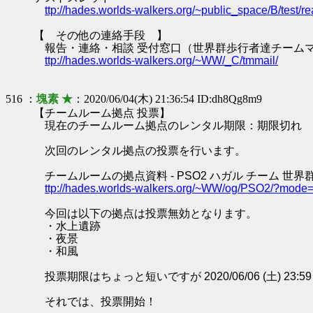
ttp://hades.worlds-walkers.org/~public_space/B/test
【 その他の連絡手段 】
報告・連絡・相談 受付窓口（世界群歩行者達チーム
ttp://hades.worlds-walkers.org/~WW/_C/tmmail/
516 ：
塊素 ★
：2020/06/04(木) 21:36:54 ID:dh8Qg8m9
【チームルーム拠点 投票】
現在のチームルーム拠点のレンタル期限：期限切れ
次回のレンタル拠点の投票を行います。
チームルームの拠点資料 - PSO2 ハガル チーム 世界
ttp://hades.worlds-walkers.org/~WW/og/PSO2/?mod
今回は以下の拠点は投票無効となります。
・水上遺跡
・夜景
・和風
投票期限はちょっと短いですが 2020/06/06 (土) 23:
それでは、投票開始！