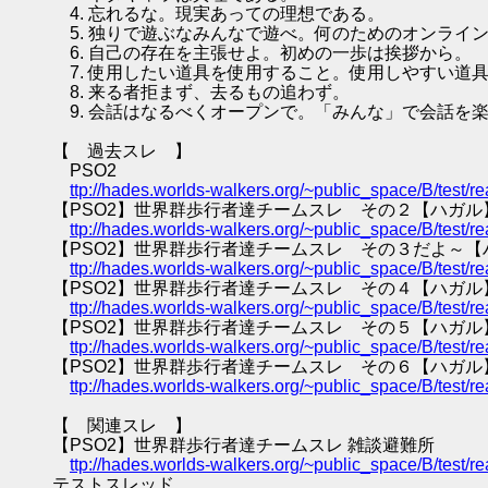
4. 忘れるな。現実あっての理想である。
5. 独りで遊ぶなみんなで遊べ。何のためのオンライ
6. 自己の存在を主張せよ。初めの一歩は挨拶から。
7. 使用したい道具を使用すること。使用しやすい道
8. 来る者拒まず、去るもの追わず。
9. 会話はなるべくオープンで。「みんな」で会話を
【 過去スレ 】
PSO2
ttp://hades.worlds-walkers.org/~public_space/B/test
【PSO2】世界群歩行者達チームスレ その２【ハガル
ttp://hades.worlds-walkers.org/~public_space/B/test
【PSO2】世界群歩行者達チームスレ その３だよ～【
ttp://hades.worlds-walkers.org/~public_space/B/test
【PSO2】世界群歩行者達チームスレ その４【ハガル
ttp://hades.worlds-walkers.org/~public_space/B/test
【PSO2】世界群歩行者達チームスレ その５【ハガル
ttp://hades.worlds-walkers.org/~public_space/B/test
【PSO2】世界群歩行者達チームスレ その６【ハガル
ttp://hades.worlds-walkers.org/~public_space/B/test
【 関連スレ 】
【PSO2】世界群歩行者達チームスレ 雑談避難所
ttp://hades.worlds-walkers.org/~public_space/B/test
テストスレッド