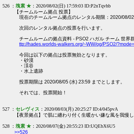
526 ：
塊素 ★
：2020/08/02(日) 17:59:03 ID:P2nTqvhb
【チームルーム拠点 投票】
現在のチームルーム拠点のレンタル期限：2020/08/02 2
次回のレンタル拠点の投票を行います。
チームルームの拠点資料 - PSO2 ハガル チーム 世界
ttp://hades.worlds-walkers.org/~WW/og/PSO2/?mod
今回は以下の拠点は投票無効となります。
・砂漠
・渓谷
・水上遺跡
投票期限は 2020/08/05 (水) 23:59 までとします。
それでは、投票開始！
527 ：
セレヴィス
：2020/08/03(月) 20:25:27 ID:4/045pvA
【夜景拠点】で肌に纏わり付く生暖かい嫌な風を我慢し
528 ：
塊素 ★
：2020/08/07(金) 20:55:23 ID:UQEbX6U5
>>526