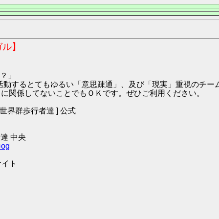
ガル】
？」
9:ハガル にて活動するとてもゆるい「意思疎通」、及び「現実」重視の
O2 に関係してないことでもＯＫです。ぜひご利用ください。
 [ 世界群歩行者達 ] 公式
達 中央
=og
サイト