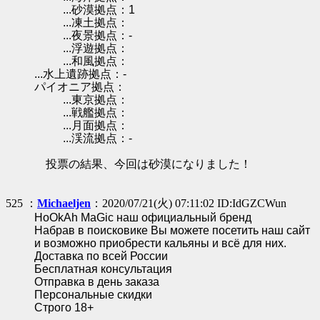
...砂漠拠点：1
...凍土拠点：
...夜景拠点：-
...浮遊拠点：
...和風拠点：
...水上遺跡拠点：-
パイオニア拠点：
...東京拠点：
...戦艦拠点：
...月面拠点：
...渓流拠点：-
投票の結果、今回は砂漠になりました！
525 ：
Michaeljen
：2020/07/21(火) 07:11:02 ID:IdGZCWun
HoOkAh MaGic наш официальный бренд
Набрав в поисковике Вы можете посетить наш сайт
и возможно приобрести кальяны и всё для них.
Доставка по всей России
Бесплатная консультация
Отправка в день заказа
Персональные скидки
Строго 18+