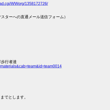
/read.cgi/WWorg/1358172726/
マスターへの直通メール送信フォーム）
群歩行者達
e=materials&cab=team&id=team0014
59 までとします。