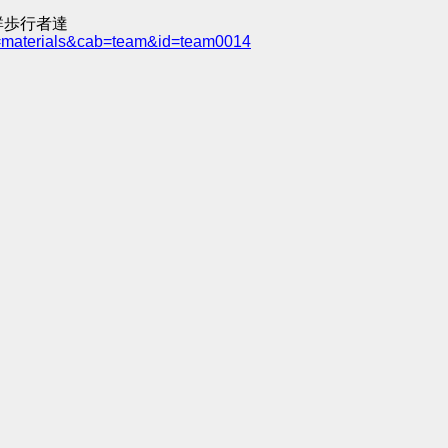
群歩行者達
e=materials&cab=team&id=team0014