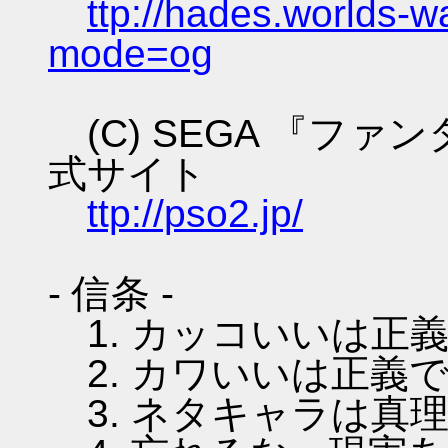
ttp://hades.worlds-
mode=og
(C) SEGA 『フ
式サイト
ttp://pso2.jp/
- 信条 -
1. カッコいいは正
2. カワいいは正義
3. ネタキャラは真