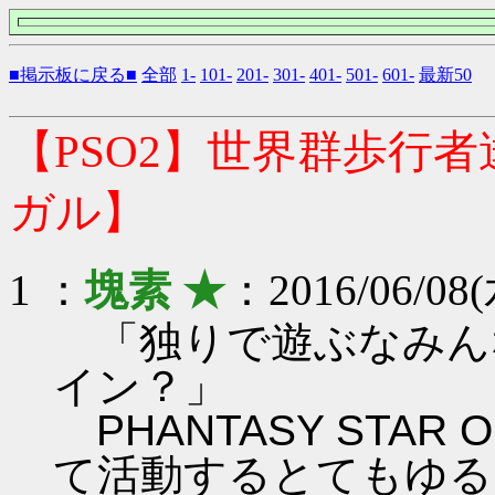
■掲示板に戻る■
全部
1-
101-
201-
301-
401-
501-
601-
最新50
【PSO2】世界群歩行
ガル】
1 ：
塊素 ★
：2016/06/08(
「独りで遊ぶなみん
イン？」
PHANTASY STAR ON
て活動するとてもゆる