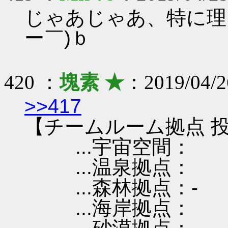
じゃあじゃあ、特に理
ー￣)ｂ
420 ：
塊素 ★
：2019/04/26
>>417
【チームルーム拠点 投
...宇宙空間：
...温泉拠点：
...森林拠点：-
...海岸拠点：