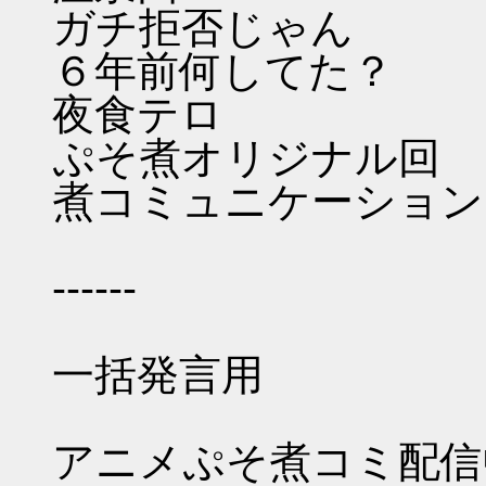
ガチ拒否じゃん
６年前何してた？
夜食テロ
ぷそ煮オリジナル回
煮コミュニケーション
------
一括発言用
アニメぷそ煮コミ配信