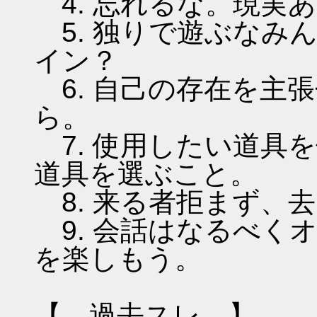
4. 忘れるな。現実
5. 独りで遊ぶなみ
イン？
6. 自己の存在を主
ら。
7. 使用したい道具
道具を選ぶこと。
8. 来る者拒まず、
9. 会話はなるべく
を楽しもう。
【 過去スレ 】