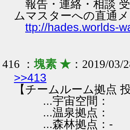
報告・連絡・相談 受
ムマスターへの直通メ
ttp://hades.worlds-
416 ：
塊素 ★
：2019/03/2
>>413
【チームルーム拠点 投
...宇宙空間：
...温泉拠点：
...森林拠点：-