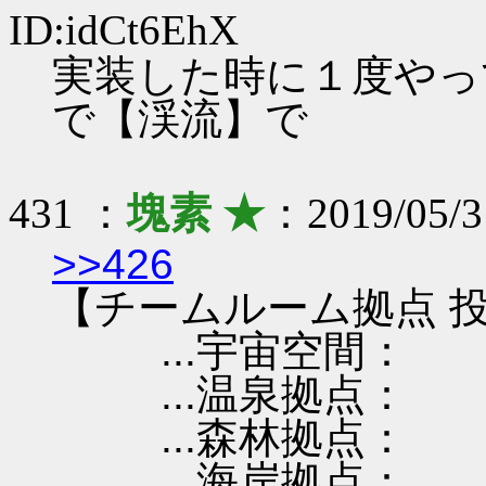
ID:idCt6EhX
実装した時に１度やっ
で【渓流】で
431 ：
塊素 ★
：2019/05/3
>>426
【チームルーム拠点 投
...宇宙空間：
...温泉拠点：
...森林拠点：
...海岸拠点：