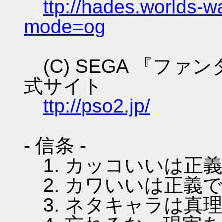
ttp://hades.worlds-
mode=og
(C) SEGA 『フ
式サイト
ttp://pso2.jp/
- 信条 -
1. カッコいいは正
2. カワいいは正義
3. ネタキャラは真