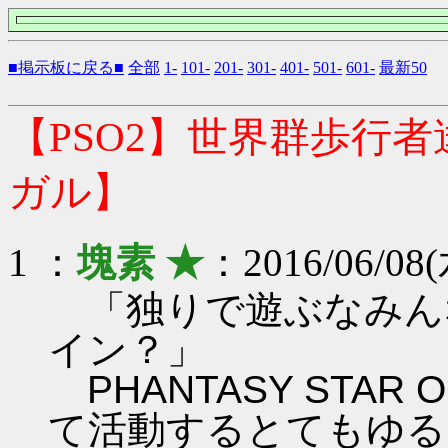
■掲示板に戻る■
全部
1-
101-
201-
301-
401-
501-
601-
最新50
【PSO2】世界群歩行
ガル】
1 ：
塊素 ★
：2016/06/08(
「独りで遊ぶなみん
イン？」
PHANTASY STAR ON
て活動するとてもゆる