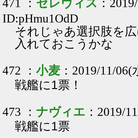
471 ：
セレヴィス
：2019/
ID:pHmu1OdD
それじゃあ選択肢を広
入れておこうかな
472 ：
小麦
：2019/11/06(水
戦艦に1票！
473 ：
ナヴィエ
：2019/11/
戦艦に1票