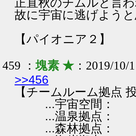
正直秋のチムルと言わ
故に宇宙に逃げようと
【パイオニア２】
459 ：
塊素 ★
：2019/10/1
>>456
【チームルーム拠点 投
...宇宙空間：
...温泉拠点：
...森林拠点：