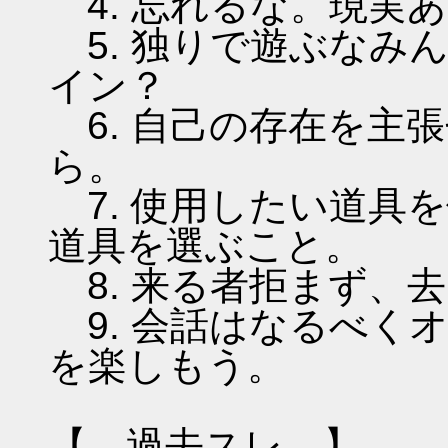
4. 忘れるな。現実
5. 独りで遊ぶなみ
イン？
6. 自己の存在を主
ら。
7. 使用したい道具
道具を選ぶこと。
8. 来る者拒まず、
9. 会話はなるべく
を楽しもう。
【 過去スレ 】