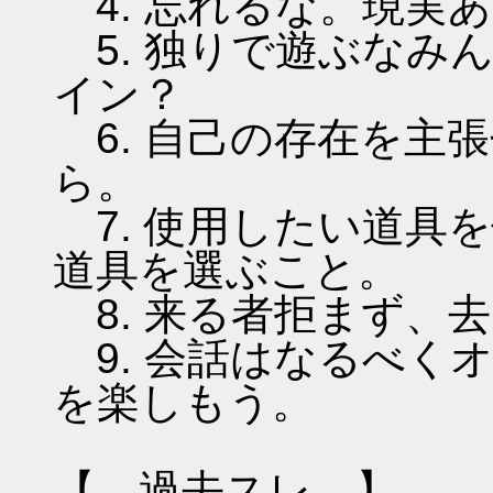
4. 忘れるな。現実
5. 独りで遊ぶなみ
イン？
6. 自己の存在を主
ら。
7. 使用したい道具
道具を選ぶこと。
8. 来る者拒まず、
9. 会話はなるべく
を楽しもう。
【 過去スレ 】