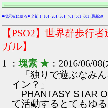
■掲示板に戻る■
全部
1-
101-
201-
301-
401-
501-
601-
最新50
【PSO2】世界群歩行
ガル】
1 ：
塊素 ★
：2016/06/08(
「独りで遊ぶなみん
イン？」
PHANTASY STAR ON
て活動するとてもゆる