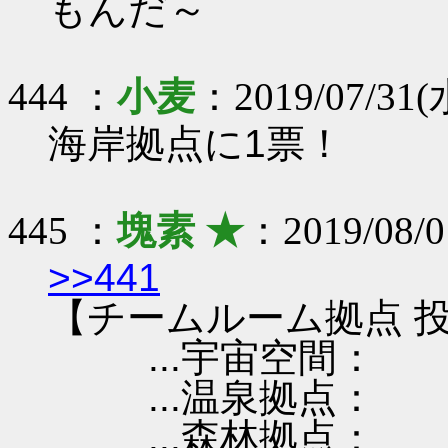
もんだ～
444 ：
小麦
：2019/07/31(水
海岸拠点に1票！
445 ：
塊素 ★
：2019/08/0
>>441
【チームルーム拠点 投
...宇宙空間：
...温泉拠点：
...森林拠点：