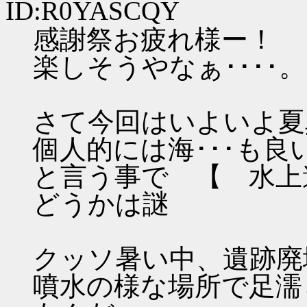
ID:R0YASCQY
感謝祭お疲れ様ー！
楽しそうやなぁ････。
さて今回はいよいよ夏
個人的には海･･･も
と言う事で 【 水上
どうかは謎
クッソ暑い中、遺跡廃
噴水の様な場所で足濡