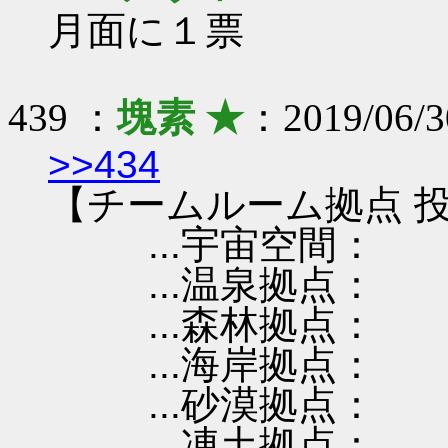
月面に１票
439 ：
塊素 ★
：2019/06/3
>>434
【チームルーム拠点 投
...宇宙空間：
...温泉拠点：
...森林拠点：
...海岸拠点：
...砂漠拠点：
...凍土拠点：