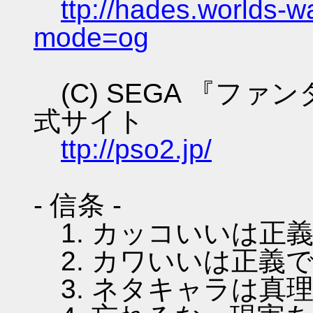
ttp://hades.worlds-
mode=og
(C) SEGA 『フ
式サイト
ttp://pso2.jp/
- 信条 -
1. カッコいいは正
2. カワいいは正義
3. ネタキャラは真