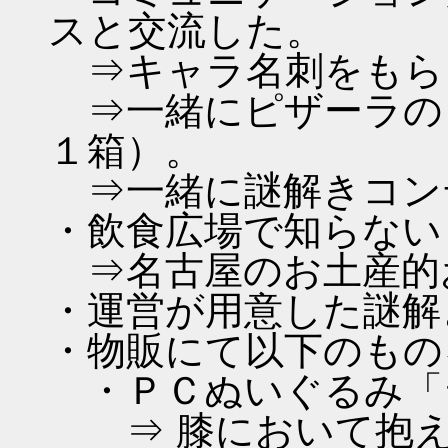
スと交流した。
⇒キャラ名刺をもら
⇒一緒にピザーラの
１箱）。
⇒一緒に謎解きコン
・飲食広場で知らない 
⇒名古屋のお土産的
・運営が用意した謎解
・物販にて以下のもの
・ＰＣぬいぐるみ「ラ
⇒ 膝において抱え