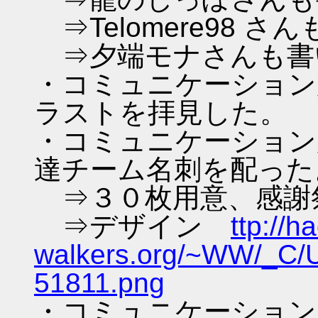
⇒Telomere98 さ
⇒夕端モナさんも書
・コミュニケーション広
ラストを拝見した。
・コミュニケーション広
達チーム名刺を配った
⇒３０枚用意、感謝
⇒デザイン
ttp://h
walkers.org/~WW/_C/
51811.png
・コミュニケーション広