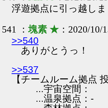
浮遊拠点に引っ越しま
541 ：
塊素 ★
：2020/10/1
>>540
ありがとうっ！
>>537
【チームルーム拠点 投
...宇宙空間：
...温泉拠点：-