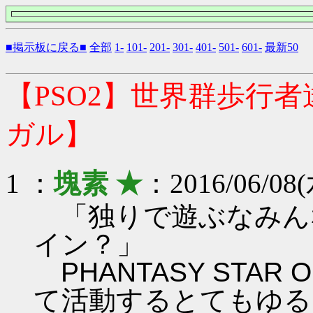
■掲示板に戻る■
全部
1-
101-
201-
301-
401-
501-
601-
最新50
【PSO2】世界群歩行
ガル】
1 ：
塊素 ★
：2016/06/08(
「独りで遊ぶなみん
イン？」
PHANTASY STAR ON
て活動するとてもゆる