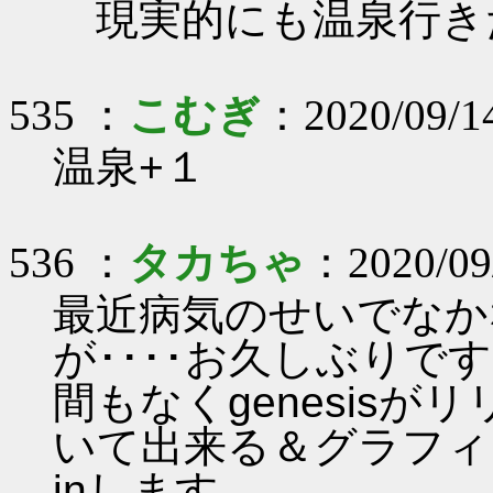
現実的にも温泉行き
535 ：
こむぎ
：2020/09/1
温泉+１
536 ：
タカちゃ
：2020/09
最近病気のせいでなか
が････お久しぶりで
間もなくgenesisが
いて出来る＆グラフィ
inします。