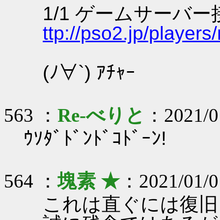
1/1 ゲームサーバ
ttp://pso2.jp/player
(ﾉ∀`) ｱﾁｬｰ
563 ：
Re-べりと
：2021/01
ｳｿﾀﾞﾄﾞﾝﾄﾞｺﾄﾞｰﾝ!
564 ：
塊素 ★
：2021/01/0
これは直ぐには復旧