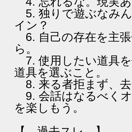
4. 忘れるな。現実
5. 独りで遊ぶなみ
イン？
6. 自己の存在を主
ら。
7. 使用したい道具
道具を選ぶこと。
8. 来る者拒まず、
9. 会話はなるべく
を楽しもう。
【 過去スレ 】