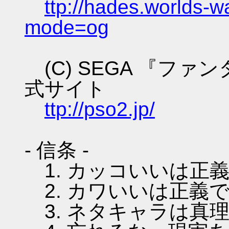
ttp://hades.worlds-
mode=og
(C) SEGA 『フ
式サイト
ttp://pso2.jp/
- 信条 -
1. カッコいいは正
2. カワいいは正義
3. ネタキャラは真