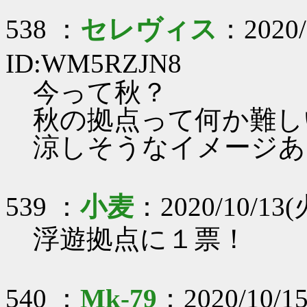
538 ：
セレヴィス
：2020/
ID:WM5RZJN8
今って秋？
秋の拠点って何か難し
涼しそうなイメージあ
539 ：
小麦
：2020/10/13(
浮遊拠点に１票！
540 ：
Mk-79
：2020/10/15