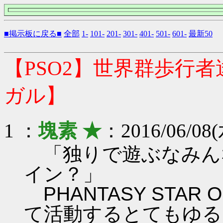
■掲示板に戻る■
全部
1-
101-
201-
301-
401-
501-
601-
最新50
【PSO2】世界群歩行
ガル】
1 ：
塊素 ★
：2016/06/08(
「独りで遊ぶなみん
イン？」
PHANTASY STAR ON
て活動するとてもゆる