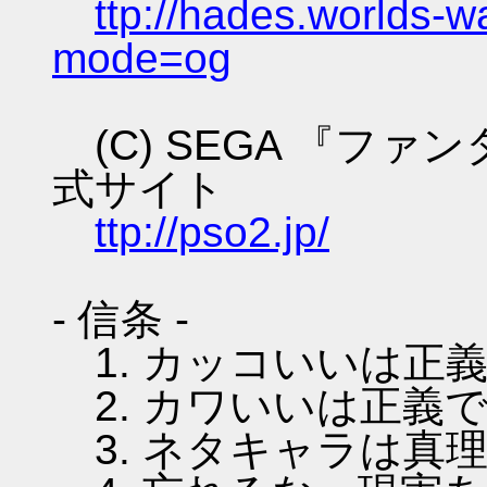
ttp://hades.worlds-
mode=og
(C) SEGA 『フ
式サイト
ttp://pso2.jp/
- 信条 -
1. カッコいいは正
2. カワいいは正義
3. ネタキャラは真