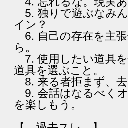
4. 忘れるな。現実
5. 独りで遊ぶなみ
イン？
6. 自己の存在を主
ら。
7. 使用したい道具
道具を選ぶこと。
8. 来る者拒まず、
9. 会話はなるべく
を楽しもう。
【 過去スレ 】