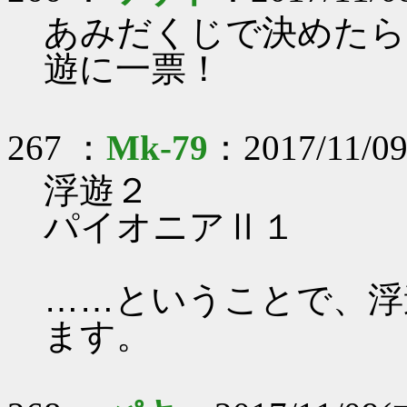
あみだくじで決めたら
遊に一票！
267 ：
Mk-79
：2017/11/09
浮遊２
パイオニアⅡ１
……ということで、浮
ます。