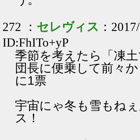
272 ：
セレヴィス
：2017/
ID:FhITo+yP
季節を考えたら「凍土
団長に便乗して前々か
に1票
宇宙にゃ冬も雪もねぇ
ス！