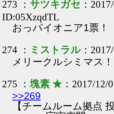
273 ：
サツキガセ
：2017/
ID:05XzqdTL
おっパイオニア1票！
274 ：
ミストラル
：2017/1
メリークルシミマス！
275 ：
塊素 ★
：2017/12/0
>>269
【チームルーム拠点 投