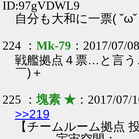
ID:97gVDWL9
自分も大和に一票( ˘ω˘ 
224 ：
Mk-79
：2017/07/08
戦艦拠点４票…と言う
￣)＋
225 ：
塊素 ★
：2017/07/1
>>219
【チームルーム拠点 投
...宇宙空間：