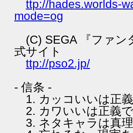
ttp://hades.worlds-
mode=og
(C) SEGA 『フ
式サイト
ttp://pso2.jp/
- 信条 -
1. カッコいいは正
2. カワいいは正義
3. ネタキャラは真