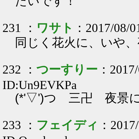
たいです！
231 ：
ワサト
：2017/08/01
同じく花火に、いや、
232 ：
つーすりー
：2017/
ID:Un9EVKPa
(*'▽')つ 三卍 夜
233 ：
フェイディ
：2017/