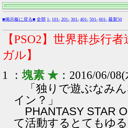
■掲示板に戻る■
全部
1-
101-
201-
301-
401-
501-
601-
最新50
【PSO2】世界群歩行
ガル】
1 ：
塊素 ★
：2016/06/08(
「独りで遊ぶなみん
イン？」
PHANTASY STAR ON
て活動するとてもゆる