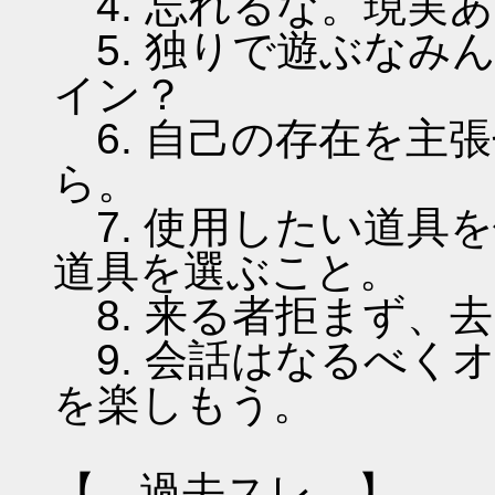
4. 忘れるな。現実
5. 独りで遊ぶなみ
イン？
6. 自己の存在を主
ら。
7. 使用したい道具
道具を選ぶこと。
8. 来る者拒まず、
9. 会話はなるべく
を楽しもう。
【 過去スレ 】