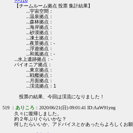
>>516
【チームルーム拠点 投票 集計結果】
...宇宙空間：
...温泉拠点：
...森林拠点：
...海岸拠点：
...砂漠拠点：
...凍土拠点：
...夜景拠点：-
...浮遊拠点：
...和風拠点：-
...水上遺跡拠点：-
パイオニア拠点：
...東京拠点：
...戦艦拠点：
...月面拠点：
...渓流拠点：1
投票の結果、今回は渓流になりました！
519 ：
ありころ
：2020/06/21(日) 09:01:41 ID:AaW91yng
久々に復帰しました。
約２年ぶりぐらいかな？
何したらいいか、アドバイスとかあったらよろしくお願