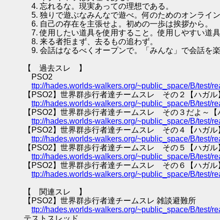
4. 忘れるな。現実あっての理想である。
5. 独りで遊ぶなみんなで遊べ。何のためのオンライ
6. 自己の存在を主張せよ。初めの一歩は挨拶から。
7. 使用したい道具を使用すること。使用しやすい道
8. 来る者拒まず、去るもの追わず。
9. 会話はなるべくオープンで。「みんな」で会話を
【 過去スレ 】
PSO2
ttp://hades.worlds-walkers.org/~public_space/B/test
【PSO2】世界群歩行者達チームスレ その２【ハガル
ttp://hades.worlds-walkers.org/~public_space/B/test
【PSO2】世界群歩行者達チームスレ その３だよ～【
ttp://hades.worlds-walkers.org/~public_space/B/test
【PSO2】世界群歩行者達チームスレ その４【ハガル
ttp://hades.worlds-walkers.org/~public_space/B/test
【PSO2】世界群歩行者達チームスレ その５【ハガル
ttp://hades.worlds-walkers.org/~public_space/B/test
【PSO2】世界群歩行者達チームスレ その６【ハガル
ttp://hades.worlds-walkers.org/~public_space/B/test
【 関連スレ 】
【PSO2】世界群歩行者達チームスレ 雑談避難所
ttp://hades.worlds-walkers.org/~public_space/B/test
テストスレッド