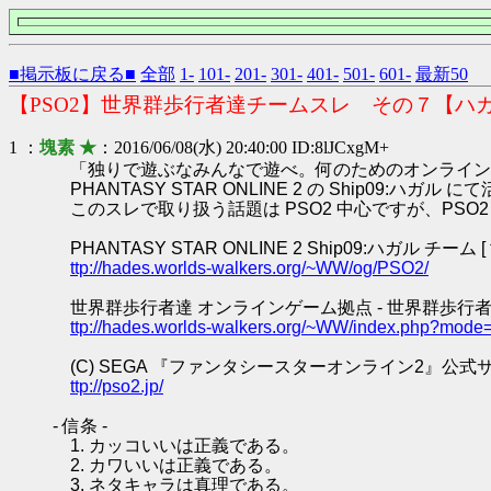
■掲示板に戻る■
全部
1-
101-
201-
301-
401-
501-
601-
最新50
【PSO2】世界群歩行者達チームスレ その７【ハ
1 ：
塊素 ★
：2016/06/08(水) 20:40:00 ID:8lJCxgM+
「独りで遊ぶなみんなで遊べ。何のためのオンライン
PHANTASY STAR ONLINE 2 の Ship0
このスレで取り扱う話題は PSO2 中心ですが、PS
PHANTASY STAR ONLINE 2 Ship09:ハガル チーム
ttp://hades.worlds-walkers.org/~WW/og/PSO2/
世界群歩行者達 オンラインゲーム拠点 - 世界群歩行者
ttp://hades.worlds-walkers.org/~WW/index.php?mode
(C) SEGA 『ファンタシースターオンライン2』公式
ttp://pso2.jp/
- 信条 -
1. カッコいいは正義である。
2. カワいいは正義である。
3. ネタキャラは真理である。