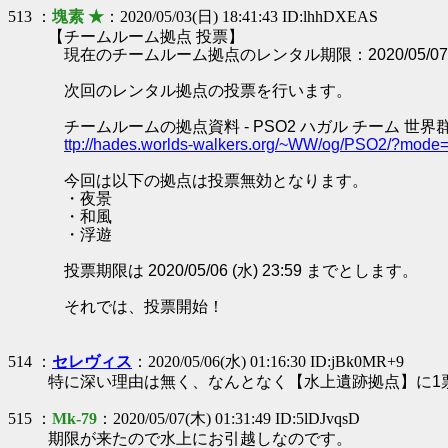
513 ：
塊素 ★
：2020/05/03(日) 18:41:43 ID:lhhDXEAS
【チームルーム拠点 投票】
現在のチームルーム拠点のレンタル期限：2020/05/07 0
次回のレンタル拠点の投票を行います。
チームルームの拠点資料 - PSO2 ハガル チーム 世界
ttp://hades.worlds-walkers.org/~WW/og/PSO2/?mod
今回は以下の拠点は投票無効となります。
・夜景
・和風
・浮遊
投票期限は 2020/05/06 (水) 23:59 までとします。
それでは、投票開始！
514 ：
セレヴィス
：2020/05/06(水) 01:16:30 ID:jBk0MR+9
特に深い理由は無く、なんとなく【水上遺跡拠点】に1
515 ：
Mk-79
：2020/05/07(木) 01:31:49 ID:5lDJvqsD
期限が来たので水上にお引越しなのです。