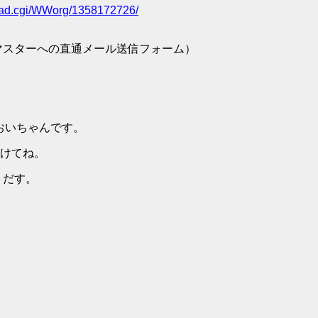
/read.cgi/WWorg/1358172726/
マスターへの直通メール送信フォーム）
おいちゃんです。
けてね。
うだす。