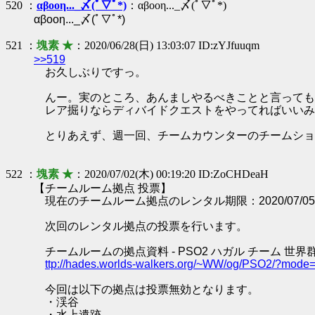
520 ：
αβοοη..._〆(ﾟ▽ﾟ*)
：αβοοη..._〆(ﾟ▽ﾟ*)
αβοοη..._〆(ﾟ▽ﾟ*)
521 ：
塊素 ★
：2020/06/28(日) 13:03:07 ID:zYJfuuqm
>>519
お久しぶりですっ。
んー。実のところ、あんましやるべきことと言っても
レア掘りならディバイドクエストをやってればいいみ
とりあえず、週一回、チームカウンターのチームショ
522 ：
塊素 ★
：2020/07/02(木) 00:19:20 ID:ZoCHDeaH
【チームルーム拠点 投票】
現在のチームルーム拠点のレンタル期限：2020/07/05 0
次回のレンタル拠点の投票を行います。
チームルームの拠点資料 - PSO2 ハガル チーム 世界
ttp://hades.worlds-walkers.org/~WW/og/PSO2/?mod
今回は以下の拠点は投票無効となります。
・渓谷
・水上遺跡