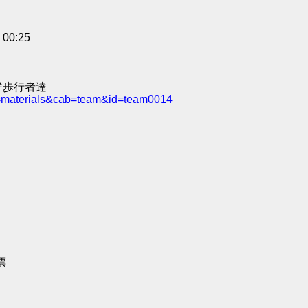
0:25
群歩行者達
e=materials&cab=team&id=team0014
票