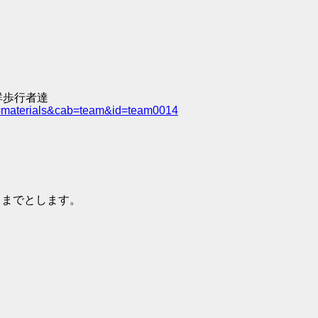
群歩行者達
e=materials&cab=team&id=team0014
59 までとします。