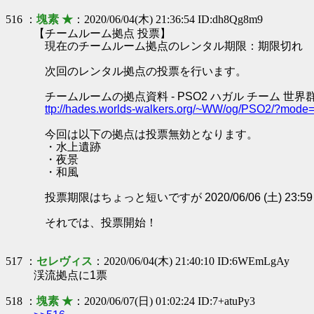
516 ：
塊素 ★
：2020/06/04(木) 21:36:54 ID:dh8Qg8m9
【チームルーム拠点 投票】
現在のチームルーム拠点のレンタル期限：期限切れ
次回のレンタル拠点の投票を行います。
チームルームの拠点資料 - PSO2 ハガル チーム 世界
ttp://hades.worlds-walkers.org/~WW/og/PSO2/?mod
今回は以下の拠点は投票無効となります。
・水上遺跡
・夜景
・和風
投票期限はちょっと短いですが 2020/06/06 (土) 23:
それでは、投票開始！
517 ：
セレヴィス
：2020/06/04(木) 21:40:10 ID:6WEmLgAy
渓流拠点に1票
518 ：
塊素 ★
：2020/06/07(日) 01:02:24 ID:7+atuPy3