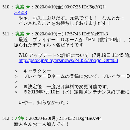
510 ：
塊素 ★
：2020/04/10(金) 00:07:25 ID:J5tgYQI+
>>508
やぁ、お久しぶりだす。元気ですよ！ なんとか；
インされることをお待ちしておりますだす！
511 ：
塊素 ★
：2020/04/19(日) 17:57:43 ID:SYqd9Tk3
最近、プレイヤーＩＤネームが「PN｛数字10桁｝」と
振られたデフォルト名だそうです。
7/10 アップデートの詳細について（7月19日 11:45 
http://pso2.jp/players/news/24355/?page=3#ttl03
＞ キャラクター
＞ プレイヤーIDネームの登録において、プレイヤーI
＞
＞ ※決定後、一度だけ無料で変更可能です。
＞ ※2019年7月10日（水）定期メンテナンス終了
いやー、知らなかった；
512 ：
パキ
：2020/04/20(月) 21:54:32 ID:g4BeX9I4
新人さんお一人加入です！