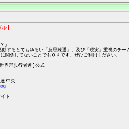
ガル】
？」
9:ハガル にて活動するとてもゆるい「意思疎通」、及び「現実」重視の
O2 に関係してないことでもＯＫです。ぜひご利用ください。
 [ 世界群歩行者達 ] 公式
達 中央
=og
サイト