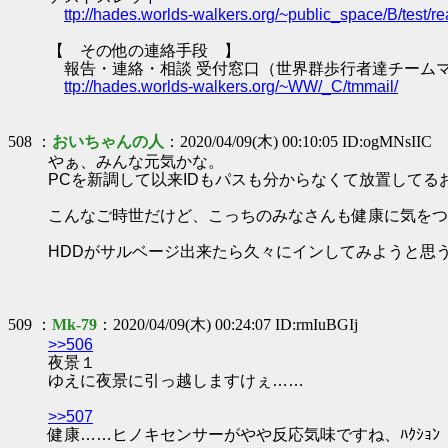
ttp://hades.worlds-walkers.org/~public_space/B/test
【 その他の連絡手段 】
報告・連絡・相談 受付窓口（世界群歩行者達チーム
ttp://hades.worlds-walkers.org/~WW/_C/tmmail/
508 ：
おいちゃんの人
：2020/04/09(木) 00:10:05 ID:ogMNsIIC
やぁ、みんな元気かな。
PCを新調して以来IDもパスも分からなくて放置してる
こんなご時世だけど、こっちのみなさんも健康に気をつ
HDDがサルベージ出来たら久々にインしてみようと思
509 ：
Mk-79
：2020/04/09(木) 00:24:07 ID:rmIuBGIj
>>506
夜景１
ゆえに夜景に引っ越しますけぇ……
>>507
健康……ヒノキセンサーがやや反応気味ですね、ﾊｸｼｮﾝ