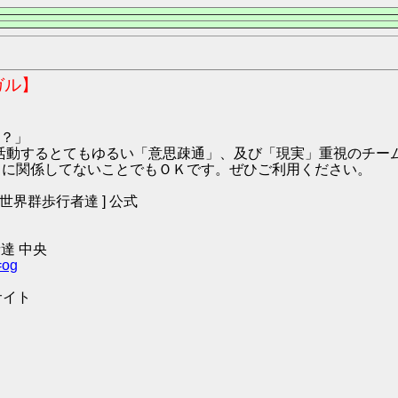
ガル】
？」
9:ハガル にて活動するとてもゆるい「意思疎通」、及び「現実」重視の
O2 に関係してないことでもＯＫです。ぜひご利用ください。
 [ 世界群歩行者達 ] 公式
達 中央
=og
サイト