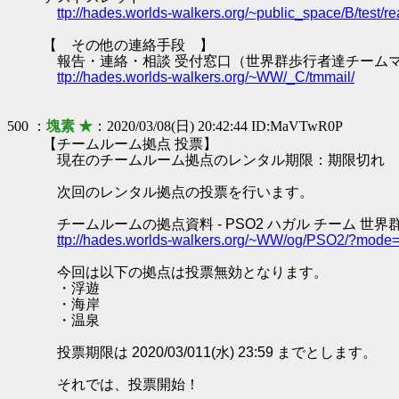
ttp://hades.worlds-walkers.org/~public_space/B/test
【 その他の連絡手段 】
報告・連絡・相談 受付窓口（世界群歩行者達チーム
ttp://hades.worlds-walkers.org/~WW/_C/tmmail/
500 ：
塊素 ★
：2020/03/08(日) 20:42:44 ID:MaVTwR0P
【チームルーム拠点 投票】
現在のチームルーム拠点のレンタル期限：期限切れ
次回のレンタル拠点の投票を行います。
チームルームの拠点資料 - PSO2 ハガル チーム 世界
ttp://hades.worlds-walkers.org/~WW/og/PSO2/?mod
今回は以下の拠点は投票無効となります。
・浮遊
・海岸
・温泉
投票期限は 2020/03/011(水) 23:59 までとします。
それでは、投票開始！