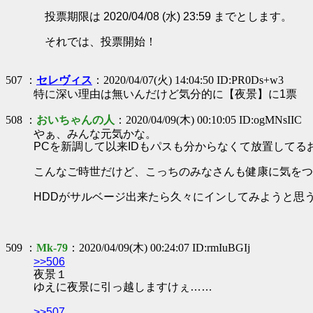
投票期限は 2020/04/08 (水) 23:59 までとします。
それでは、投票開始！
507 ：
セレヴィス
：2020/04/07(火) 14:04:50 ID:PR0Ds+w3
特に深い理由は無いんだけど気分的に【夜景】に1票
508 ：
おいちゃんの人
：2020/04/09(木) 00:10:05 ID:ogMNsIIC
やぁ、みんな元気かな。
PCを新調して以来IDもパスも分からなくて放置してる
こんなご時世だけど、こっちのみなさんも健康に気をつ
HDDがサルベージ出来たら久々にインしてみようと思
509 ：
Mk-79
：2020/04/09(木) 00:24:07 ID:rmIuBGIj
>>506
夜景１
ゆえに夜景に引っ越しますけぇ……
>>507