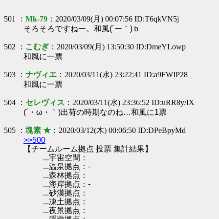
501 ：
Mk-79
：2020/03/09(月) 00:07:56 ID:T6qkVN5j
そろそろですねー。和風(´ー｀)ｂ
502 ：
こむぎ
：2020/03/09(月) 13:50:30 ID:DmeYLowp
和風に一票
503 ：
ナヴィエ
：2020/03/11(水) 23:22:41 ID:a9FWIP28
和風に一票
504 ：
セレヴィス
：2020/03/11(水) 23:36:52 ID:uRR8y/IX
(´・ω・｀)出荷の時期なのね…和風に1票
505 ：
塊素 ★
：2020/03/12(木) 00:06:50 ID:DPeBpyMd
>>500
【チームルーム拠点 投票 集計結果】
...宇宙空間：
...温泉拠点：-
...森林拠点：
...海岸拠点：-
...砂漠拠点：
...凍土拠点：
...夜景拠点：