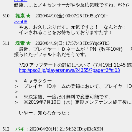
健康……ヒノキセンサーがやや反応気味ですね、ﾊｸｼｮﾝ
510 ：
塊素 ★
：2020/04/10(金) 00:07:25 ID:J5tgYQI+
>>508
やぁ、お久しぶりだす。元気ですよ！ なんとか；
インされることをお待ちしておりますだす！
511 ：
塊素 ★
：2020/04/19(日) 17:57:43 ID:SYqd9Tk3
最近、プレイヤーＩＤネームが「PN｛数字10桁｝」と
振られたデフォルト名だそうです。
7/10 アップデートの詳細について（7月19日 11:45 
http://pso2.jp/players/news/24355/?page=3#ttl03
＞ キャラクター
＞ プレイヤーIDネームの登録において、プレイヤーI
＞
＞ ※決定後、一度だけ無料で変更可能です。
＞ ※2019年7月10日（水）定期メンテナンス終了
いやー、知らなかった；
512 ：
パキ
：2020/04/20(月) 21:54:32 ID:g4BeX9I4