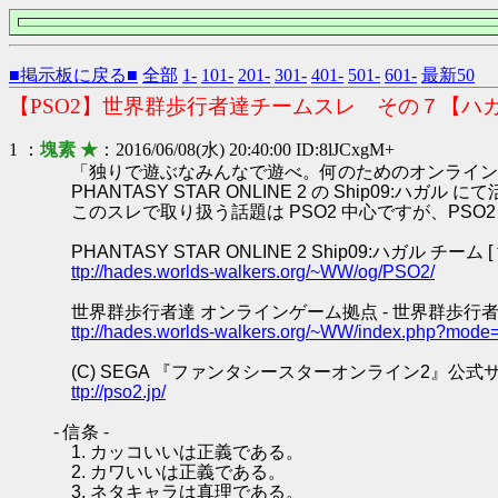
■掲示板に戻る■
全部
1-
101-
201-
301-
401-
501-
601-
最新50
【PSO2】世界群歩行者達チームスレ その７【ハ
1 ：
塊素 ★
：2016/06/08(水) 20:40:00 ID:8lJCxgM+
「独りで遊ぶなみんなで遊べ。何のためのオンライン
PHANTASY STAR ONLINE 2 の Ship0
このスレで取り扱う話題は PSO2 中心ですが、PS
PHANTASY STAR ONLINE 2 Ship09:ハガル チーム
ttp://hades.worlds-walkers.org/~WW/og/PSO2/
世界群歩行者達 オンラインゲーム拠点 - 世界群歩行者
ttp://hades.worlds-walkers.org/~WW/index.php?mode
(C) SEGA 『ファンタシースターオンライン2』公式
ttp://pso2.jp/
- 信条 -
1. カッコいいは正義である。
2. カワいいは正義である。
3. ネタキャラは真理である。