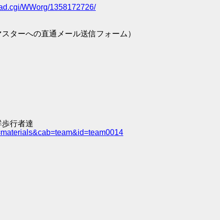
/read.cgi/WWorg/1358172726/
マスターへの直通メール送信フォーム）
群歩行者達
e=materials&cab=team&id=team0014