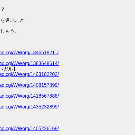
ン？
具を選ぶこと。
楽しもう。
/read.cgi/WWorg/1346518211/
】
/read.cgi/WWorg/1383648614/
ハガル】
/read.cgi/WWorg/1403182202/
】
/read.cgi/WWorg/1408157899/
】
/read.cgi/WWorg/1418567888/
】
/read.cgi/WWorg/1435232895/
/read.cgi/WWorg/1405226169/