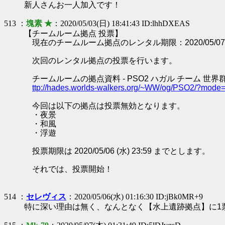
新人さんお一人加入です！
513 ：
塊素 ★
：2020/05/03(日) 18:41:43 ID:lhhDXEAS
【チームルーム拠点 投票】
現在のチームルーム拠点のレンタル期限：2020/05/07 0
次回のレンタル拠点の投票を行います。
チームルームの拠点資料 - PSO2 ハガル チーム 世界
ttp://hades.worlds-walkers.org/~WW/og/PSO2/?mod
今回は以下の拠点は投票無効となります。
・夜景
・和風
・浮遊
投票期限は 2020/05/06 (水) 23:59 までとします。
それでは、投票開始！
514 ：
セレヴィス
：2020/05/06(水) 01:16:30 ID:jBk0MR+9
特に深い理由は無く、なんとなく【水上遺跡拠点】に1