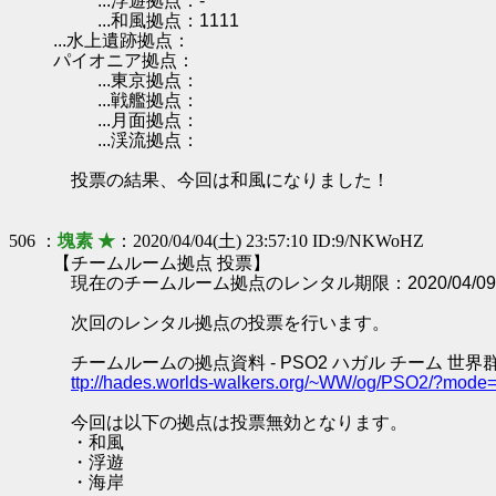
...浮遊拠点：-
...和風拠点：1111
...水上遺跡拠点：
パイオニア拠点：
...東京拠点：
...戦艦拠点：
...月面拠点：
...渓流拠点：
投票の結果、今回は和風になりました！
506 ：
塊素 ★
：2020/04/04(土) 23:57:10 ID:9/NKWoHZ
【チームルーム拠点 投票】
現在のチームルーム拠点のレンタル期限：2020/04/09 0
次回のレンタル拠点の投票を行います。
チームルームの拠点資料 - PSO2 ハガル チーム 世界
ttp://hades.worlds-walkers.org/~WW/og/PSO2/?mod
今回は以下の拠点は投票無効となります。
・和風
・浮遊
・海岸