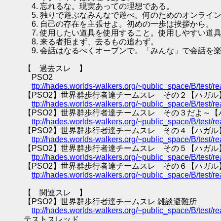
4. 忘れるな。現実あっての理想である。
5. 独りで遊ぶなみんなで遊べ。何のためのオンライ
6. 自己の存在を主張せよ。初めの一歩は挨拶から。
7. 使用したい道具を使用すること。使用しやすい道
8. 来る者拒まず、去るもの追わず。
9. 会話はなるべくオープンで。「みんな」で会話を
【 過去スレ 】
PSO2
ttp://hades.worlds-walkers.org/~public_space/B/test
【PSO2】世界群歩行者達チームスレ その２【ハガル
ttp://hades.worlds-walkers.org/~public_space/B/test
【PSO2】世界群歩行者達チームスレ その３だよ～【
ttp://hades.worlds-walkers.org/~public_space/B/test
【PSO2】世界群歩行者達チームスレ その４【ハガル
ttp://hades.worlds-walkers.org/~public_space/B/test
【PSO2】世界群歩行者達チームスレ その５【ハガル
ttp://hades.worlds-walkers.org/~public_space/B/test
【PSO2】世界群歩行者達チームスレ その６【ハガル
ttp://hades.worlds-walkers.org/~public_space/B/test
【 関連スレ 】
【PSO2】世界群歩行者達チームスレ 雑談避難所
ttp://hades.worlds-walkers.org/~public_space/B/test
テストスレッド