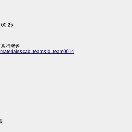
0:25
群歩行者達
e=materials&cab=team&id=team0014
票