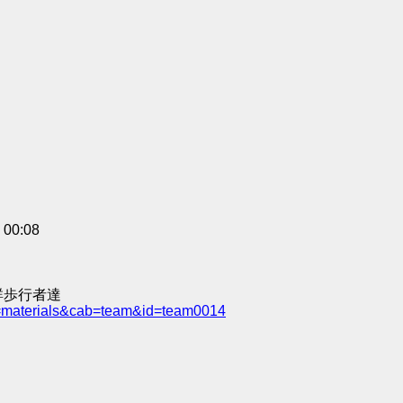
0:08
群歩行者達
e=materials&cab=team&id=team0014