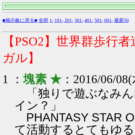
■掲示板に戻る■
全部
1-
101-
201-
301-
401-
501-
601-
最新50
【PSO2】世界群歩行
ガル】
1 ：
塊素 ★
：2016/06/08(
「独りで遊ぶなみん
イン？」
PHANTASY STAR ON
て活動するとてもゆる