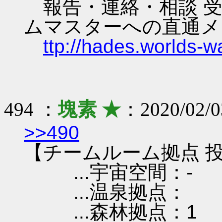
報告・連絡・相談 受
ムマスターへの直通メ
ttp://hades.worlds-
494 ：
塊素 ★
：2020/02/0
>>490
【チームルーム拠点 投
...宇宙空間：-
...温泉拠点：
...森林拠点：1