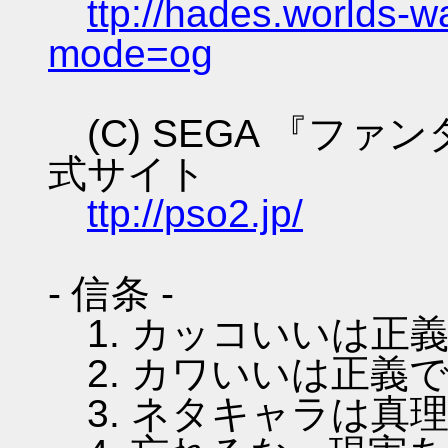
ttp://hades.worlds-
mode=og
(C) SEGA 『フ
式サイト
ttp://pso2.jp/
- 信条 -
1. カッコいいは正
2. カワいいは正義
3. ネタキャラは真