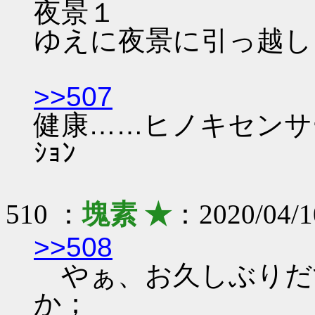
夜景１
ゆえに夜景に引っ越し
>>507
健康……ヒノキセンサ
ｼｮﾝ
510 ：
塊素 ★
：2020/04/1
>>508
やぁ、お久しぶりだ
か；