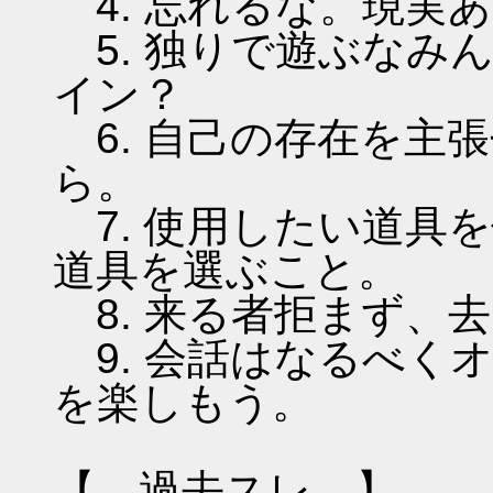
4. 忘れるな。現実
5. 独りで遊ぶなみ
イン？
6. 自己の存在を主
ら。
7. 使用したい道具
道具を選ぶこと。
8. 来る者拒まず、
9. 会話はなるべく
を楽しもう。
【 過去スレ 】