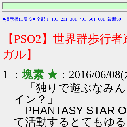
■掲示板に戻る■
全部
1-
101-
201-
301-
401-
501-
601-
最新50
【PSO2】世界群歩行
ガル】
1 ：
塊素 ★
：2016/06/08(
「独りで遊ぶなみん
イン？」
PHANTASY STAR ON
て活動するとてもゆる