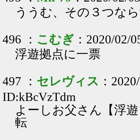
ううむ、その３つなら
496 ：
こむぎ
：2020/02/0
浮遊拠点に一票
497 ：
セレヴィス
：2020/
ID:kBcVzTdm
よーしお父さん【浮遊
転