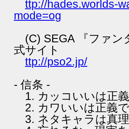
ttp://hades.worlds-
mode=og
(C) SEGA 『フ
式サイト
ttp://pso2.jp/
- 信条 -
1. カッコいいは正
2. カワいいは正義
3. ネタキャラは真