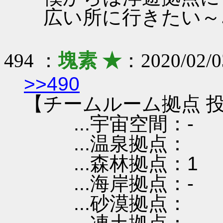
広い所に行きたい～
494 ：
塊素 ★
：2020/02/0
>>490
【チームルーム拠点 投
...宇宙空間：-
...温泉拠点：
...森林拠点：1
...海岸拠点：-
...砂漠拠点：