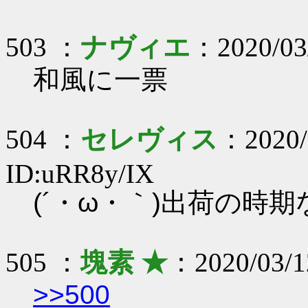
503 ：
ナヴィエ
：2020/03
和風に一票
504 ：
セレヴィス
：2020/
ID:uRR8y/IX
(´・ω・｀)出荷の時
505 ：
塊素 ★
：2020/03/1
>>500