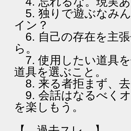
4. 忘れるな。現実
5. 独りで遊ぶなみ
イン？
6. 自己の存在を主
ら。
7. 使用したい道具
道具を選ぶこと。
8. 来る者拒まず、
9. 会話はなるべく
を楽しもう。
【 過去スレ 】