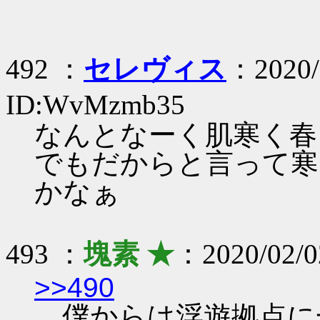
492 ：
セレヴィス
：2020/
ID:WvMzmb35
なんとなーく肌寒く春
でもだからと言って寒
かなぁ
493 ：
塊素 ★
：2020/02/0
>>490
僕からは浮遊拠点に