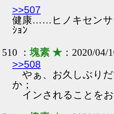
>>507
健康……ヒノキセンサ
ｼｮﾝ
510 ：
塊素 ★
：2020/04/1
>>508
やぁ、お久しぶりだ
か；
インされることをお