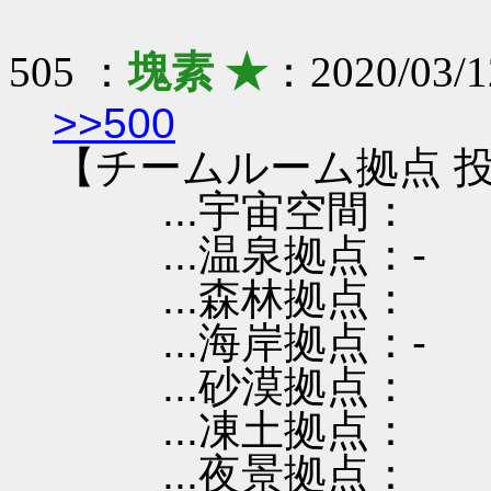
505 ：
塊素 ★
：2020/03/1
>>500
【チームルーム拠点 投
...宇宙空間：
...温泉拠点：-
...森林拠点：
...海岸拠点：-
...砂漠拠点：
...凍土拠点：
...夜景拠点：