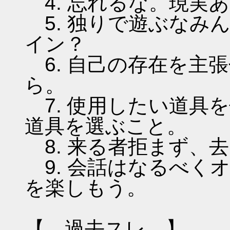
4. 忘れるな。現実
5. 独りで遊ぶなみ
イン？
6. 自己の存在を主
ら。
7. 使用したい道具
道具を選ぶこと。
8. 来る者拒まず、
9. 会話はなるべく
を楽しもう。
【 過去スレ 】