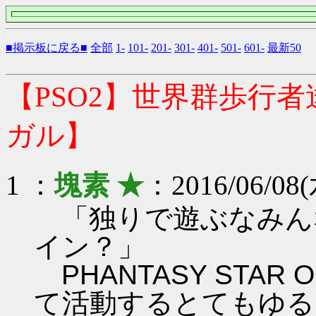
■掲示板に戻る■
全部
1-
101-
201-
301-
401-
501-
601-
最新50
【PSO2】世界群歩行
ガル】
1 ：
塊素 ★
：2016/06/08(
「独りで遊ぶなみん
イン？」
PHANTASY STAR ON
て活動するとてもゆる