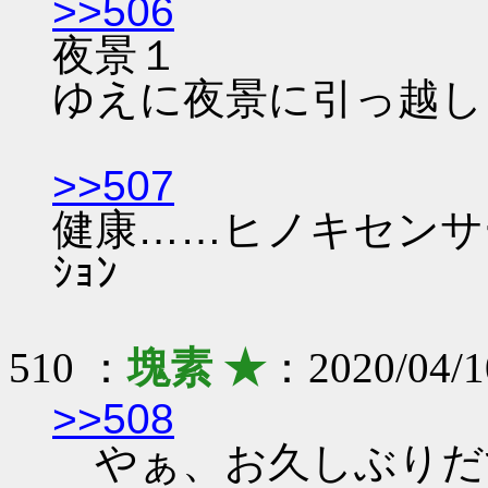
>>506
夜景１
ゆえに夜景に引っ越し
>>507
健康……ヒノキセンサ
ｼｮﾝ
510 ：
塊素 ★
：2020/04/1
>>508
やぁ、お久しぶりだ