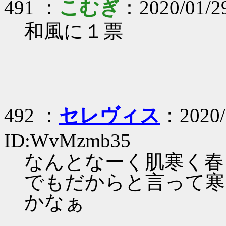
491 ：
こむぎ
：2020/01/2
和風に１票
492 ：
セレヴィス
：2020/
ID:WvMzmb35
なんとなーく肌寒く春
でもだからと言って寒
かなぁ