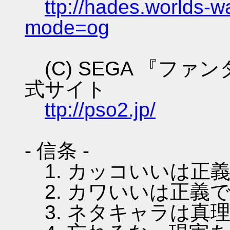
ttp://hades.worlds-
mode=og
(C) SEGA 『フ
式サイト
ttp://pso2.jp/
- 信条 -
1. カッコいいは正
2. カワいいは正義
3. ネタキャラは真