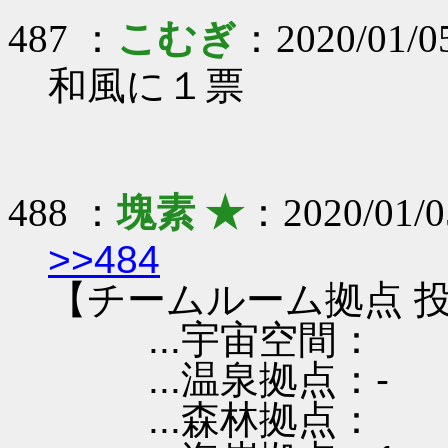
487 ：
こむぎ
：2020/01/05
和風に１票
488 ：
塊素 ★
：2020/01/0
>>484
【チームルーム拠点 投
...宇宙空間：
...温泉拠点：-
...森林拠点：