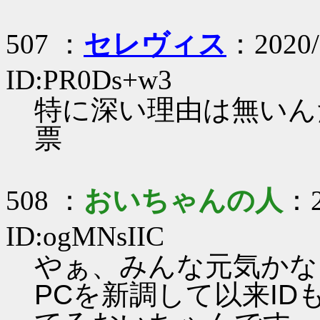
507 ：
セレヴィス
：2020/
ID:PR0Ds+w3
特に深い理由は無いん
票
508 ：
おいちゃんの人
：2
ID:ogMNsIIC
やぁ、みんな元気かな
PCを新調して以来I