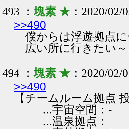
493 ：
塊素 ★
：2020/02/0
>>490
僕からは浮遊拠点に
広い所に行きたい～
494 ：
塊素 ★
：2020/02/0
>>490
【チームルーム拠点 投
...宇宙空間：-
...温泉拠点：