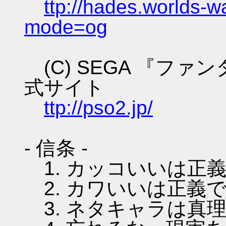
ttp://hades.worlds-
mode=og
(C) SEGA 『フ
式サイト
ttp://pso2.jp/
- 信条 -
1. カッコいいは正
2. カワいいは正義
3. ネタキャラは真