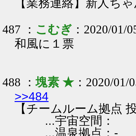
【業務連絡】新人ちゃ
487 ：
こむぎ
：2020/01/05
和風に１票
488 ：
塊素 ★
：2020/01/0
>>484
【チームルーム拠点 投
...宇宙空間：
...温泉拠点：-