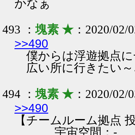
かなぁ
493 ：
塊素 ★
：2020/02/0
>>490
僕からは浮遊拠点に
広い所に行きたい～
494 ：
塊素 ★
：2020/02/0
>>490
【チームルーム拠点 投
...宇宙空間：-