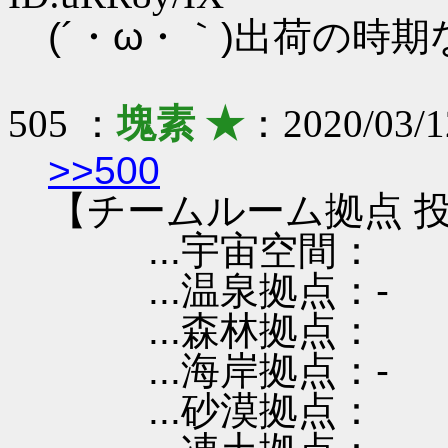
(´・ω・｀)出荷の時
505 ：
塊素 ★
：2020/03/1
>>500
【チームルーム拠点 投
...宇宙空間：
...温泉拠点：-
...森林拠点：
...海岸拠点：-
...砂漠拠点：