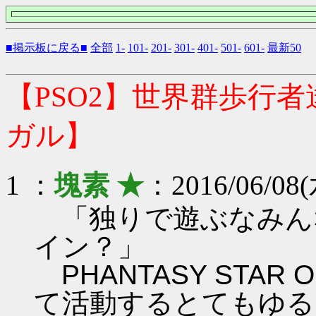
■掲示板に戻る■
全部
1-
101-
201-
301-
401-
501-
601-
最新50
【PSO2】世界群歩行
ガル】
1 ：
塊素 ★
：2016/06/08(
「独りで遊ぶなみん
イン？」
PHANTASY STAR ON
て活動するとてもゆる