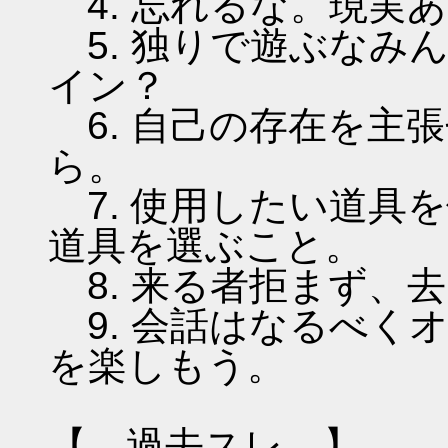
4. 忘れるな。現実
5. 独りで遊ぶなみ
イン？
6. 自己の存在を主
ら。
7. 使用したい道具
道具を選ぶこと。
8. 来る者拒まず、
9. 会話はなるべく
を楽しもう。
【 過去スレ 】