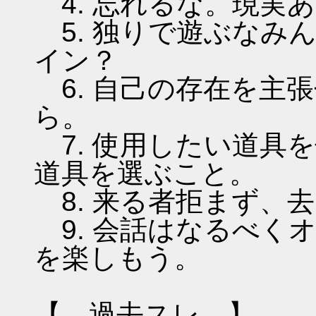
4. 忘れるな。現実
5. 独りで遊ぶなみ
イン？
6. 自己の存在を主
ら。
7. 使用したい道具
道具を選ぶこと。
8. 来る者拒まず、
9. 会話はなるべく
を楽しもう。
【 過去スレ 】