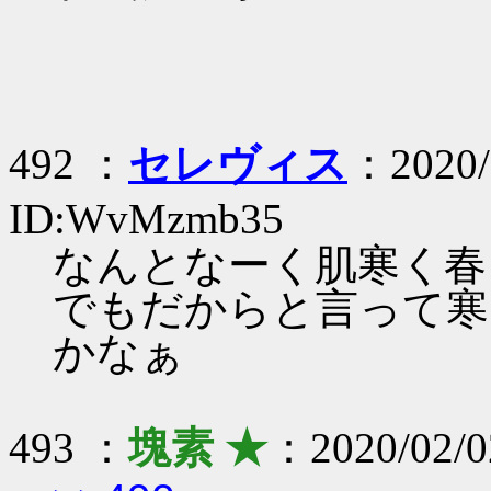
492 ：
セレヴィス
：2020/
ID:WvMzmb35
なんとなーく肌寒く春
でもだからと言って寒
かなぁ
493 ：
塊素 ★
：2020/02/0