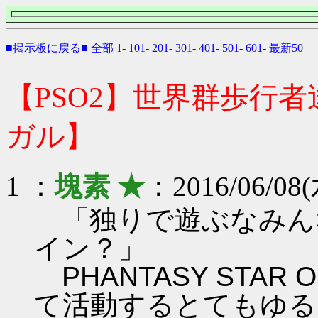
■掲示板に戻る■
全部
1-
101-
201-
301-
401-
501-
601-
最新50
【PSO2】世界群歩行
ガル】
1 ：
塊素 ★
：2016/06/08(
「独りで遊ぶなみん
イン？」
PHANTASY STAR ON
て活動するとてもゆる