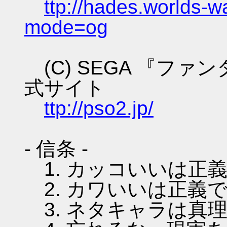
ttp://hades.worlds-
mode=og
(C) SEGA 『フ
式サイト
ttp://pso2.jp/
- 信条 -
1. カッコいいは正
2. カワいいは正義
3. ネタキャラは真