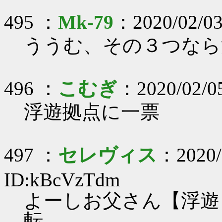
495 ：
Mk-79
：2020/02/03
ううむ、その３つなら
496 ：
こむぎ
：2020/02/0
浮遊拠点に一票
497 ：
セレヴィス
：2020/
ID:kBcVzTdm
よーしお父さん【浮遊
転