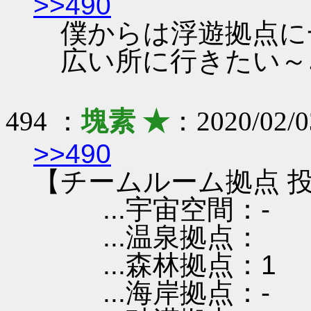
>>490
僕からは浮遊拠点に
広い所に行きたい～
494 ：
塊素 ★
：2020/02/0
>>490
【チームルーム拠点 投
...宇宙空間：-
...温泉拠点：
...森林拠点：1
...海岸拠点：-