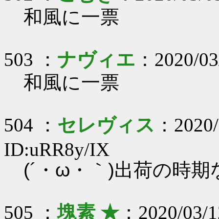
和風に一票
503 ：
ナヴィエ
：2020/03
和風に一票
504 ：
セレヴィス
：2020/
ID:uRR8y/IX
(´・ω・｀)出荷の時
505 ：
塊素 ★
：2020/03/1