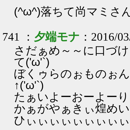
(^ω^)落ちて尚マミ
741 ：
夕端モナ
：2016/03/
さだぁめ～～に口づけ
て('ω'`)
ぼくゥらのぉものぉん
↑('ω'`)
たぁいよーおーよーりーも
かぁがやぁきぃ煌めいたぁ
ひぃぃぃぃぃぃぃぃぃ