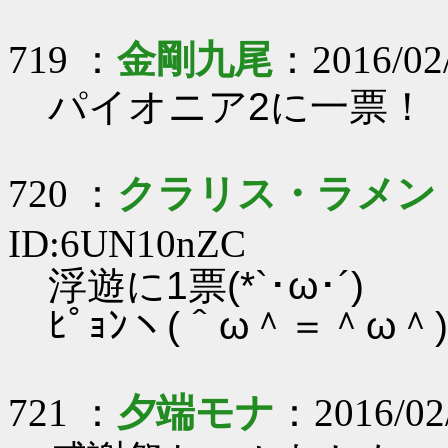
719 ：
金剛九尾
：2016/02/
パイオニア2に一票！
720 ：
クラリス・ラメン
ID:6UN10nZC
浮遊に1票(*`･ω･´)
ﾋﾟｮﾝヽ(＾ω＾＝＾ω＾
721 ：
夕端モナ
：2016/02/