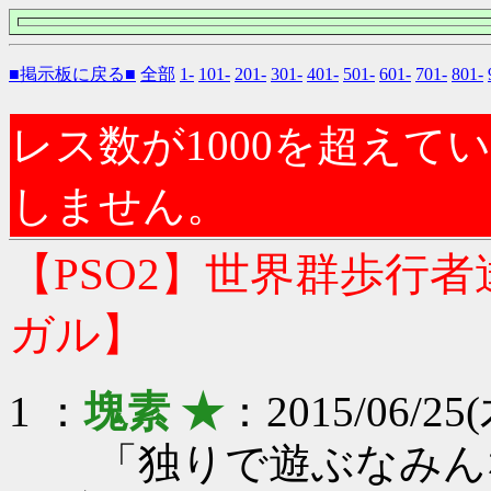
■掲示板に戻る■
全部
1-
101-
201-
301-
401-
501-
601-
701-
801-
レス数が1000を超え
しません。
【PSO2】世界群歩行
ガル】
1 ：
塊素 ★
：2015/06/25(
「独りで遊ぶなみん