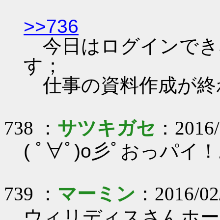
>>736
今日はログインでき
す；
仕事の資料作成が終
738 ：
サツキガセ
：2016/0
( ﾟ∀ﾟ)o彡ﾟおっパ
739 ：
マーミン
：2016/02/
ウィリディスさんホー