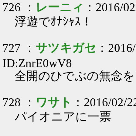
726 ：
レーニィ
：2016/02
浮遊でｵﾅｼｬｽ！
727 ：
サツキガセ
：2016/
ID:ZnrE0wV8
全開のひでぶの無念を
728 ：
ワサト
：2016/02/2
パイオニアに一票