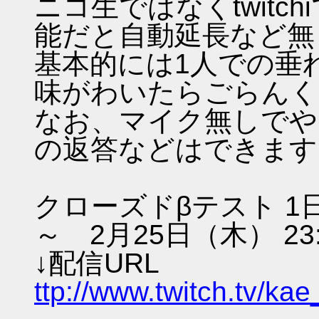
ニコ生ではなくtwitc
能だと自動延長など無
基本的には1人での垂
味がわいたらごらんく
なお、マイク無しでや
の返答などはできます
クローズドβテスト 1日
～ 2月25日（木） 23:
↓配信URL
ttp://www.twitch.tv/ka