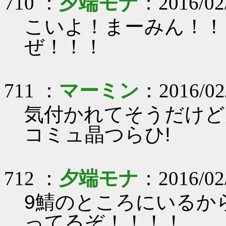
710 ：
夕端モナ
：2016/02
こいよ！まーみん！！
ぜ！！！
711 ：
マーミン
：2016/02/
気付かれてそうだけど
コミュ晶つらひ!
712 ：
夕端モナ
：2016/02
9鯖のところにいるか
ってるぞ！！！！