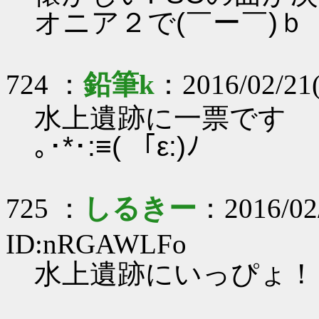
オニア２で(￣ー￣)ｂ
724 ：
鉛筆k
：2016/02/21
水上遺跡に一票です
｡･*･:≡( 「ε:)ﾉ
725 ：
しるきー
：2016/02/
ID:nRGAWLFo
水上遺跡にいっぴょ！