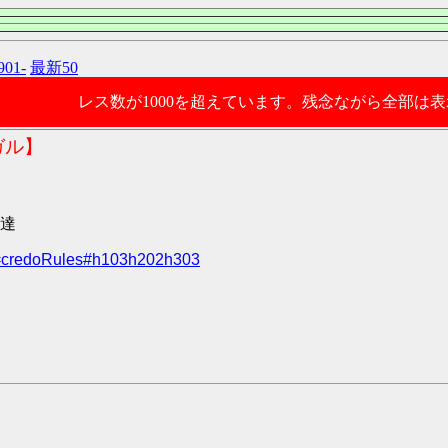
901-
最新50
レス数が1000を超えています。残念ながら全部は
ガル】
者達
e=credoRules#h103h202h303