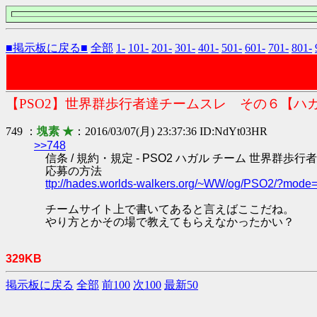
■掲示板に戻る■
全部
1-
101-
201-
301-
401-
501-
601-
701-
801-
【PSO2】世界群歩行者達チームスレ その６【ハ
749 ：
塊素 ★
：2016/03/07(月) 23:37:36 ID:NdYt03HR
>>748
信条 / 規約・規定 - PSO2 ハガル チーム 世界群歩行
応募の方法
ttp://hades.worlds-walkers.org/~WW/og/PSO2/?mod
チームサイト上で書いてあると言えばここだね。
やり方とかその場で教えてもらえなかったかい？
329KB
掲示板に戻る
全部
前100
次100
最新50