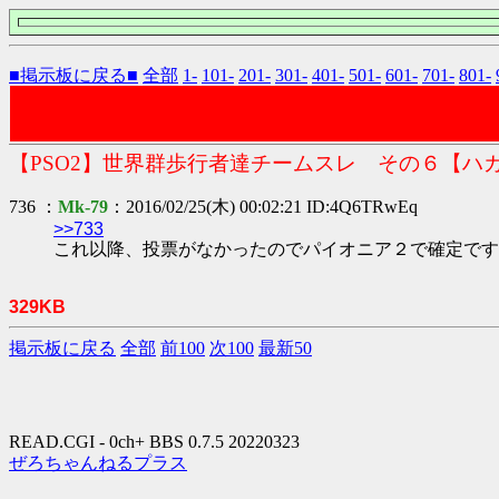
■掲示板に戻る■
全部
1-
101-
201-
301-
401-
501-
601-
701-
801-
【PSO2】世界群歩行者達チームスレ その６【ハ
736 ：
Mk-79
：2016/02/25(木) 00:02:21 ID:4Q6TRwEq
>>733
これ以降、投票がなかったのでパイオニア２で確定です
329KB
掲示板に戻る
全部
前100
次100
最新50
READ.CGI - 0ch+ BBS 0.7.5 20220323
ぜろちゃんねるプラス