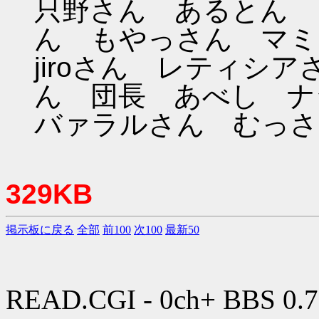
只野さん あるとん 
ん もやっさん マミ
jiroさん レティシア
ん 団長 あべし ナ
バァラルさん むっさ
329KB
掲示板に戻る
全部
前100
次100
最新50
READ.CGI - 0ch+ BBS 0.7