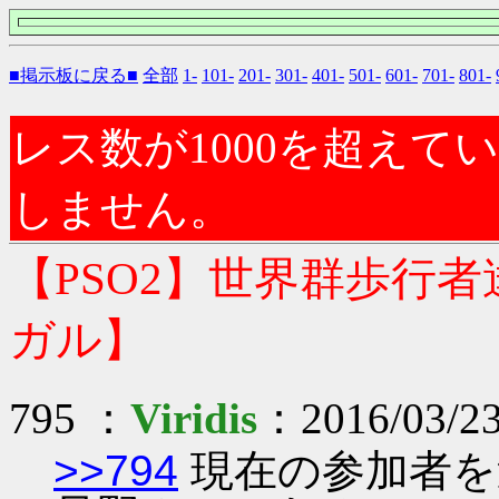
■掲示板に戻る■
全部
1-
101-
201-
301-
401-
501-
601-
701-
801-
レス数が1000を超え
しません。
【PSO2】世界群歩行
ガル】
795 ：
Viridis
：2016/03/23
>>794
現在の参加者を