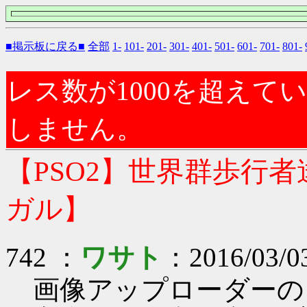
■掲示板に戻る■
全部
1-
101-
201-
301-
401-
501-
601-
701-
801-
レス数が1000を超え
しません。
【PSO2】世界群歩行
ガル】
742 ：
ワサト
：2016/03/0
画像アップローダーの