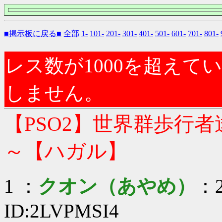
■掲示板に戻る■
全部
1-
101-
201-
301-
401-
501-
601-
701-
801-
レス数が1000を超え
しません。
【PSO2】世界群歩行
～【ハガル】
1 ：
クオン（あやめ）
：2
ID:2LVPMSI4