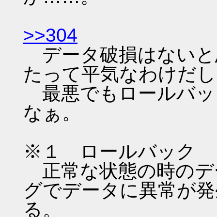
>>304
データ破損はないと
たって平気なわけだし
最悪でもロールバッ
なぁ。
※１ ロールバック
正常な状態の時のデ
グでデータに異常が発
る。