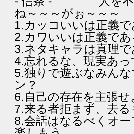
- 信条 - 人を不
ね～～～がぉ～～～
1.カッコいいは正義
2.カワいいは正義であ
3.ネタキャラは真理
4.忘れるな、現実あ
5.独りで遊ぶなみん
ン？
6.自己の存在を主張
7.来る者拒まず、去
8.会話はなるべくオ
楽しもう。