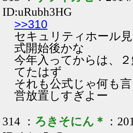
ID:uRubh3HG
>>310
セキュリティホール見
式開始後かな
今年入ってからは、２
てたはず
それも公式じゃ何も言
営放置しすぎよー
314 ：
ろきそにん＊
：201