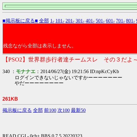
■掲示板に戻る■
全部
1-
101-
201-
301-
401-
501-
601-
701-
801-
残念ながら全部は表示しません。
【PSO2】世界群歩行者達チームスレ その３だよ
340 ：
モナナエ
：2014/06/27(金) 19:21:56 ID:npKcCyKb
ログインできないじゃないですかーーーーーーー
やだーーーーーーーー
261KB
掲示板に戻る
全部
前100
次100
最新50
READ.CGI - 0ch+ BBS 0.7.5 20220323