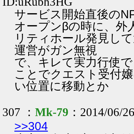
ID:uRubh3HG
サービス開始直後のN
オープンβの時に、外
リティホール発見して
運営がガン無視
で、キレて実力行使で
ことでクエスト受付嬢
い位置に移動とか
307 ：
Mk-79
：2014/06/26
>>304