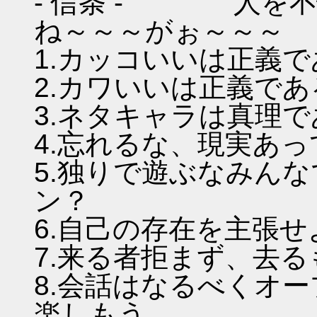
- 信条 - 人を不
ね～～～がぉ～～～
1.カッコいいは正義
2.カワいいは正義であ
3.ネタキャラは真理
4.忘れるな、現実あ
5.独りで遊ぶなみん
ン？
6.自己の存在を主張
7.来る者拒まず、去
8.会話はなるべくオ
楽しもう。