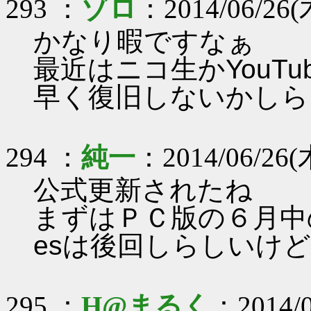
293 ：
ゾロ
：2014/06/26(木
かなり暇ですなぁ
最近はニコ生かYouTub
早く復旧しないかしら
294 ：
純一
：2014/06/26(木
公式更新されたね
まずはＰＣ版の６月中
esは後回しらしいけ
295 ：
H@まるく
：2014/0