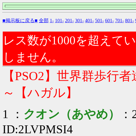
■掲示板に戻る■
全部
1-
101-
201-
301-
401-
501-
601-
701-
801-
レス数が1000を超え
しません。
【PSO2】世界群歩行
～【ハガル】
1 ：
クオン（あやめ）
：2
ID:2LVPMSI4