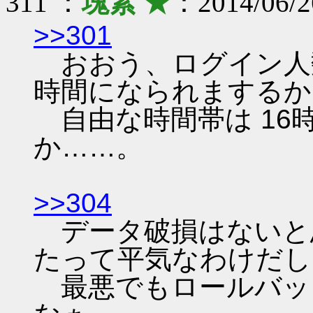
311 ：
塊素 ★
：2014/06/2
>>301
おおう、ログイン人
時間になられまするか
自由な時間帯は 16
か……。
>>304
データ破損はないと
たって平気なわけだし
最悪でもロールバッ