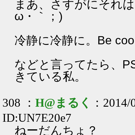
まあ、さすがにそれは
ω・｀；)
冷静に冷静に。Be cool
などと言ってたら、P
きている私。
308 ：
H@まるく
：2014/0
ID:UN7E20e7
ねーだんちょ？