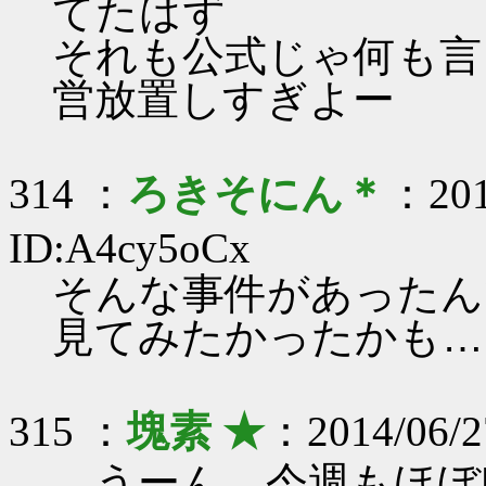
てたはず
それも公式じゃ何も言
営放置しすぎよー
314 ：
ろきそにん＊
：201
ID:A4cy5oCx
そんな事件があったん
見てみたかったかも…(･
315 ：
塊素 ★
：2014/06/2
うーん、今週もほぼP