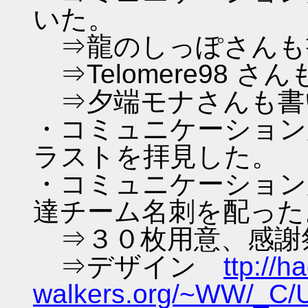
いた。
⇒龍のしっぽさんも
⇒Telomere98 さ
⇒夕端モナさんも書
・コミュニケーション広
ラストを拝見した。
・コミュニケーション広
達チーム名刺を配った
⇒３０枚用意、感謝
⇒デザイン
ttp://h
walkers.org/~WW/_C/