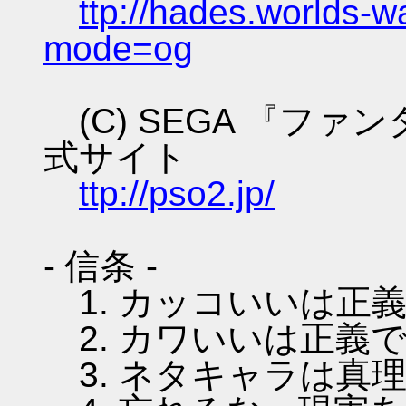
ttp://hades.worlds-
mode=og
(C) SEGA 『フ
式サイト
ttp://pso2.jp/
- 信条 -
1. カッコいいは正
2. カワいいは正義
3. ネタキャラは真