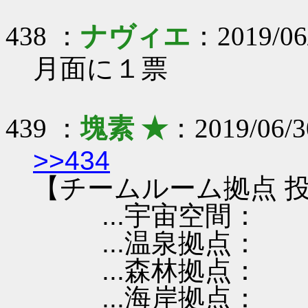
438 ：
ナヴィエ
：2019/06/
月面に１票
439 ：
塊素 ★
：2019/06/3
>>434
【チームルーム拠点 投
...宇宙空間：
...温泉拠点：
...森林拠点：
...海岸拠点：