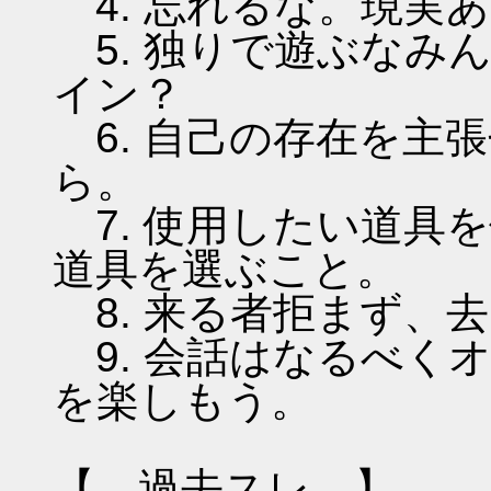
4. 忘れるな。現実
5. 独りで遊ぶなみ
イン？
6. 自己の存在を主
ら。
7. 使用したい道具
道具を選ぶこと。
8. 来る者拒まず、
9. 会話はなるべく
を楽しもう。
【 過去スレ 】