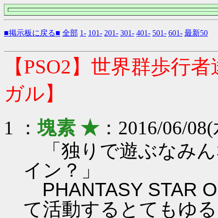
■掲示板に戻る■
全部
1-
101-
201-
301-
401-
501-
601-
最新50
【PSO2】世界群歩行
ガル】
1 ：
塊素 ★
：2016/06/08(
「独りで遊ぶなみん
イン？」
PHANTASY STAR ON
て活動するとてもゆる