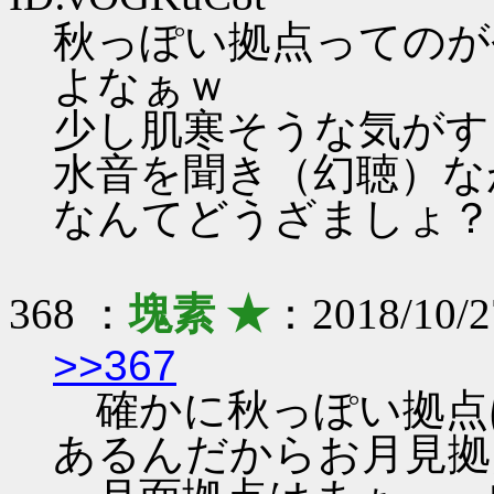
秋っぽい拠点ってのが
よなぁｗ
少し肌寒そうな気がす
水音を聞き（幻聴）な
なんてどうざましょ？
368 ：
塊素 ★
：2018/10/2
>>367
確かに秋っぽい拠点
あるんだからお月見拠