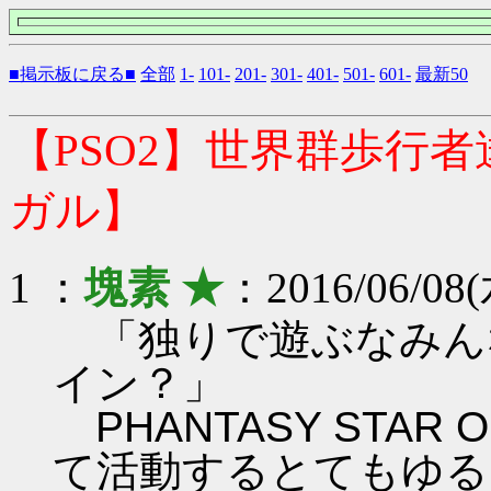
■掲示板に戻る■
全部
1-
101-
201-
301-
401-
501-
601-
最新50
【PSO2】世界群歩行
ガル】
1 ：
塊素 ★
：2016/06/08(
「独りで遊ぶなみん
イン？」
PHANTASY STAR ON
て活動するとてもゆる