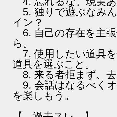
4. 忘れるな。現実
5. 独りで遊ぶなみ
イン？
6. 自己の存在を主
ら。
7. 使用したい道具
道具を選ぶこと。
8. 来る者拒まず、
9. 会話はなるべく
を楽しもう。
【 過去スレ 】