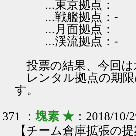
...東京拠点：
...戦艦拠点：-
...月面拠点：
...渓流拠点：-
投票の結果、今回は
レンタル拠点の期限は 201
す。
371 ：
塊素 ★
：2018/10/2
【チーム倉庫拡張の提