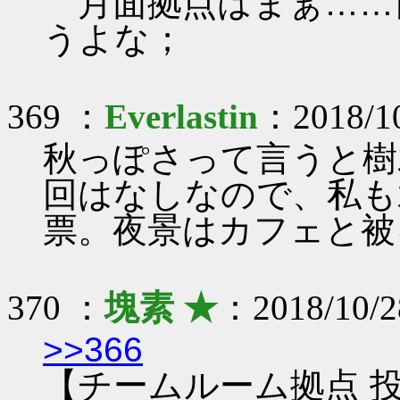
月面拠点はまぁ……
うよな；
369 ：
Everlastin
：2018/10
秋っぽさって言うと樹
回はなしなので、私も
票。夜景はカフェと被
370 ：
塊素 ★
：2018/10/2
>>366
【チームルーム拠点 投