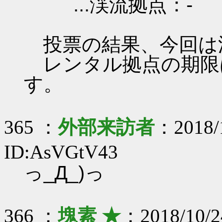
...渓流拠点：-
投票の結果、今回は
レンタル拠点の期限は 201
す。
365 ：
外部来訪者
：2018/1
ID:AsVGtV43
っ_Д_)っ
366 ：
塊素 ★
：2018/10/2