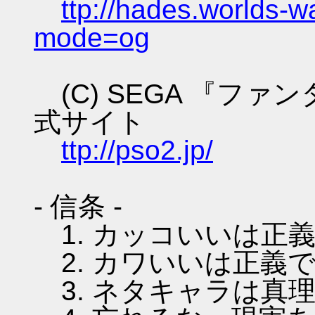
ttp://hades.worlds-
mode=og
(C) SEGA 『フ
式サイト
ttp://pso2.jp/
- 信条 -
1. カッコいいは正
2. カワいいは正義
3. ネタキャラは真