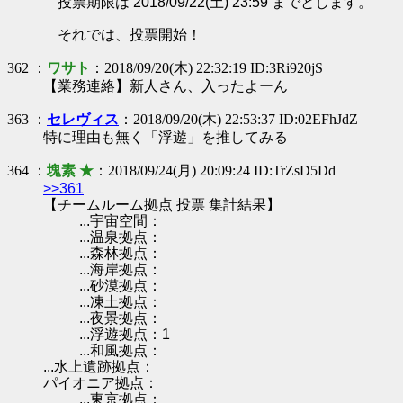
投票期限は 2018/09/22(土) 23:59 までとします。
それでは、投票開始！
362 ：
ワサト
：2018/09/20(木) 22:32:19 ID:3Ri920jS
【業務連絡】新人さん、入ったよーん
363 ：
セレヴィス
：2018/09/20(木) 22:53:37 ID:02EFhJdZ
特に理由も無く「浮遊」を推してみる
364 ：
塊素 ★
：2018/09/24(月) 20:09:24 ID:TrZsD5Dd
>>361
【チームルーム拠点 投票 集計結果】
...宇宙空間：
...温泉拠点：
...森林拠点：
...海岸拠点：
...砂漠拠点：
...凍土拠点：
...夜景拠点：
...浮遊拠点：1
...和風拠点：
...水上遺跡拠点：
パイオニア拠点：
...東京拠点：