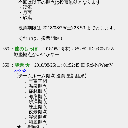
今回は以下の拠点は投票無効となります。
・渓流
・月面
・砂漠
投票期限は 2018/08/25(土) 23:59 までとします。
それでは、投票開始！
359 ：
龍のしっぽ
：2018/08/23(木) 23:52:52 ID:teC0xEeW
戦艦拠点がいいかなー
360 ：
塊素 ★
：2018/08/26(日) 01:52:45 ID:RxMwWpmV
>>358
【チームルーム拠点 投票 集計結果】
...宇宙空間：
...温泉拠点：
...森林拠点：
...海岸拠点：
...砂漠拠点：-
...凍土拠点：
...夜景拠点：
...浮遊拠点：
...和風拠点：
...水上遺跡拠点：