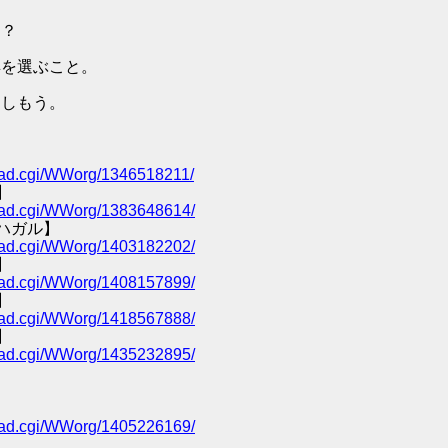
ン？
具を選ぶこと。
楽しもう。
/read.cgi/WWorg/1346518211/
】
/read.cgi/WWorg/1383648614/
ハガル】
/read.cgi/WWorg/1403182202/
】
/read.cgi/WWorg/1408157899/
】
/read.cgi/WWorg/1418567888/
】
/read.cgi/WWorg/1435232895/
/read.cgi/WWorg/1405226169/