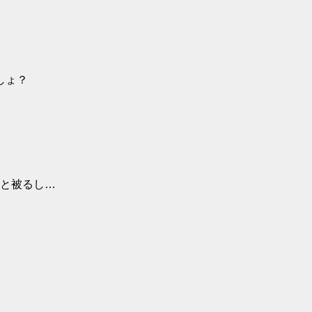
しょ？
と被るし…