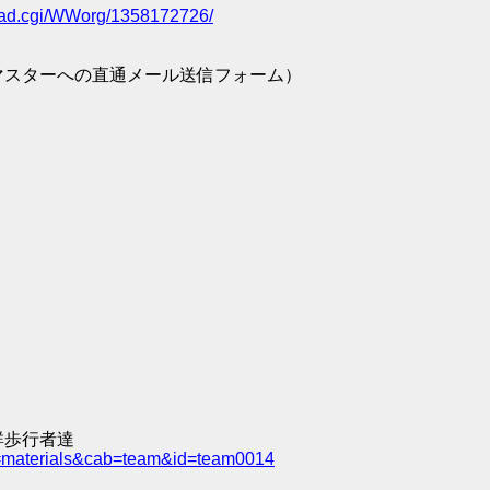
/read.cgi/WWorg/1358172726/
マスターへの直通メール送信フォーム）
群歩行者達
e=materials&cab=team&id=team0014