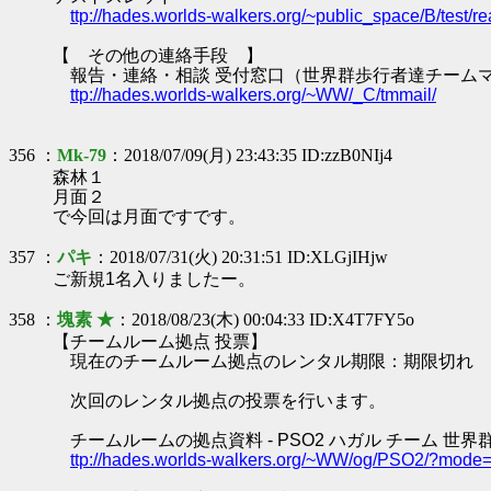
ttp://hades.worlds-walkers.org/~public_space/B/test
【 その他の連絡手段 】
報告・連絡・相談 受付窓口（世界群歩行者達チーム
ttp://hades.worlds-walkers.org/~WW/_C/tmmail/
356 ：
Mk-79
：2018/07/09(月) 23:43:35 ID:zzB0NIj4
森林１
月面２
で今回は月面ですです。
357 ：
パキ
：2018/07/31(火) 20:31:51 ID:XLGjIHjw
ご新規1名入りましたー。
358 ：
塊素 ★
：2018/08/23(木) 00:04:33 ID:X4T7FY5o
【チームルーム拠点 投票】
現在のチームルーム拠点のレンタル期限：期限切れ
次回のレンタル拠点の投票を行います。
チームルームの拠点資料 - PSO2 ハガル チーム 世界
ttp://hades.worlds-walkers.org/~WW/og/PSO2/?mod