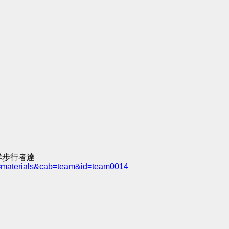
群歩行者達
e=materials&cab=team&id=team0014