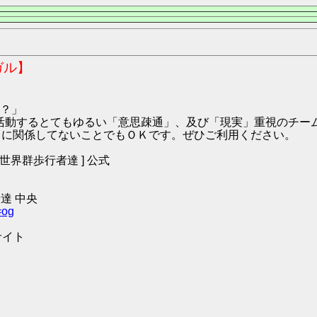
ガル】
？」
9:ハガル にて活動するとてもゆるい「意思疎通」、及び「現実」重視の
O2 に関係してないことでもＯＫです。ぜひご利用ください。
 [ 世界群歩行者達 ] 公式
達 中央
=og
サイト