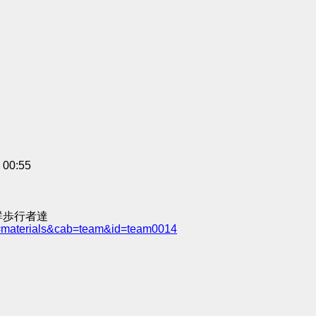
0:55
群歩行者達
e=materials&cab=team&id=team0014