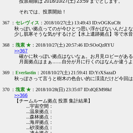
投票期限は 2018/10/27(土) 23:59 までとします。
それでは、投票開始！
367 ：
セレヴィス
：2018/10/27(土) 13:49:43 ID:vOGKuC8t
秋っぽい拠点ってのが今ひとつ思い浮かばないんだよな
少し肌寒そうな気がするけど【水上遺跡拠点】等で水音
368 ：
塊素 ★
：2018/10/27(土) 20:57:46 ID:SOoQzRYU
>>367
確かに秋っぽい拠点はないなぁ。お月見ロビーがある
月面拠点はまぁ……自分が月に行くのはなんか違うよ
369 ：
Everlastin
：2018/10/27(土) 21:59:41 ID:YrXSazaD
秋っぽさって言うと樹木の色合い的に渓流だけど今回は
370 ：
塊素 ★
：2018/10/28(日) 23:35:07 ID:dQEM98kf
>>366
【チームルーム拠点 投票 集計結果】
...宇宙空間：
...温泉拠点：
...森林拠点：
...海岸拠点：
...砂漠拠点：
...凍土拠点：