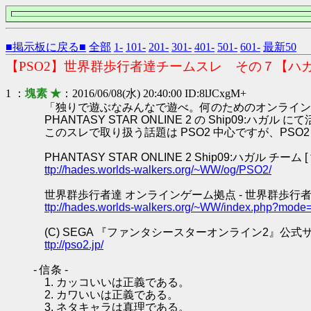
■掲示板に戻る■
全部
1-
101-
201-
301-
401-
501-
601-
最新50
【PSO2】世界群歩行者達チームスレ その７【ハ
1 ：
塊素 ★
：2016/06/08(水) 20:40:00 ID:8lJCxgM+
「独りで遊ぶなみんなで遊べ。何のためのオンライン
PHANTASY STAR ONLINE 2 の Ship0
このスレで取り扱う話題は PSO2 中心ですが、PS
PHANTASY STAR ONLINE 2 Ship09:ハガル チーム
ttp://hades.worlds-walkers.org/~WW/og/PSO2/
世界群歩行者達 オンラインゲーム拠点 - 世界群歩行者
ttp://hades.worlds-walkers.org/~WW/index.php?mode
(C) SEGA 『ファンタシースターオンライン2』公式
ttp://pso2.jp/
- 信条 -
1. カッコいいは正義である。
2. カワいいは正義である。
3. ネタキャラは真理である。