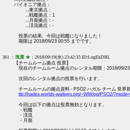
パイオニア拠点：
...東京拠点：
...戦艦拠点：1
...月面拠点：-
...渓流拠点：-
投票の結果、今回は戦艦になりました！
期限は 2018/09/23 00:55 までです。
361 ：
塊素 ★
：2018/09/19(水) 23:42:35 ID:LugEkDBL
【チームルーム拠点 投票】
現在のチームルーム拠点のレンタル期限：2018/09/23 0
次回のレンタル拠点の投票を行います。
チームルームの拠点資料 - PSO2 ハガル チーム 世界
ttp://hades.worlds-walkers.org/~WW/og/PSO2/?mod
今回は以下の拠点は投票無効となります。
・戦艦
・渓流
・月面