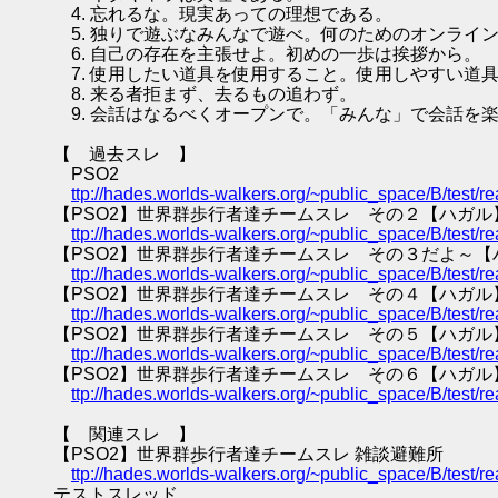
4. 忘れるな。現実あっての理想である。
5. 独りで遊ぶなみんなで遊べ。何のためのオンライ
6. 自己の存在を主張せよ。初めの一歩は挨拶から。
7. 使用したい道具を使用すること。使用しやすい道
8. 来る者拒まず、去るもの追わず。
9. 会話はなるべくオープンで。「みんな」で会話を
【 過去スレ 】
PSO2
ttp://hades.worlds-walkers.org/~public_space/B/test
【PSO2】世界群歩行者達チームスレ その２【ハガル
ttp://hades.worlds-walkers.org/~public_space/B/test
【PSO2】世界群歩行者達チームスレ その３だよ～【
ttp://hades.worlds-walkers.org/~public_space/B/test
【PSO2】世界群歩行者達チームスレ その４【ハガル
ttp://hades.worlds-walkers.org/~public_space/B/test
【PSO2】世界群歩行者達チームスレ その５【ハガル
ttp://hades.worlds-walkers.org/~public_space/B/test
【PSO2】世界群歩行者達チームスレ その６【ハガル
ttp://hades.worlds-walkers.org/~public_space/B/test
【 関連スレ 】
【PSO2】世界群歩行者達チームスレ 雑談避難所
ttp://hades.worlds-walkers.org/~public_space/B/test
テストスレッド