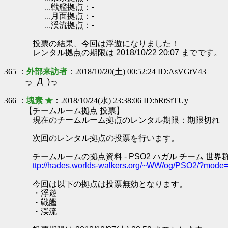
...戦艦拠点：-
...月面拠点：-
...渓流拠点：-
投票の結果、今回は浮遊になりました！
レンタル拠点の期限は 2018/10/22 20:07 までです。
365 ：
外部来訪者
：2018/10/20(土) 00:52:24 ID:AsVGtV43
っ_Д_)っ
366 ：
塊素 ★
：2018/10/24(水) 23:38:06 ID:bRtSfTUy
【チームルーム拠点 投票】
現在のチームルーム拠点のレンタル期限：期限切れ
次回のレンタル拠点の投票を行います。
チームルームの拠点資料 - PSO2 ハガル チーム 世界
ttp://hades.worlds-walkers.org/~WW/og/PSO2/?mod
今回は以下の拠点は投票無効となります。
・浮遊
・戦艦
・渓流