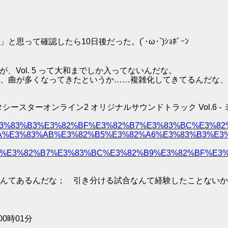
て確認したら10日後だった。(´･ω･`)ｼｮﾎﾞｰﾝ
るが、Vol. 5 って大和までしか入ってないんだな。
ふむ、曲が多くなってきたというか……複雑化してきてるんだな、
ァンタシースターオンライン2 オリジナルサウンドトラック Vol.6 -
2%A1%E3%83%B3%E3%82%BF%E3%82%B7%E3%83%BC%E
%E3%83%AB%E3%82%B5%E3%82%A6%E3%83%B3%E3%
E3%82%B7%E3%83%BC%E3%82%B9%E3%82%BF%E3%83%
んてあるんだな； 引き分ける試合なんて経験したことないか
0時01分