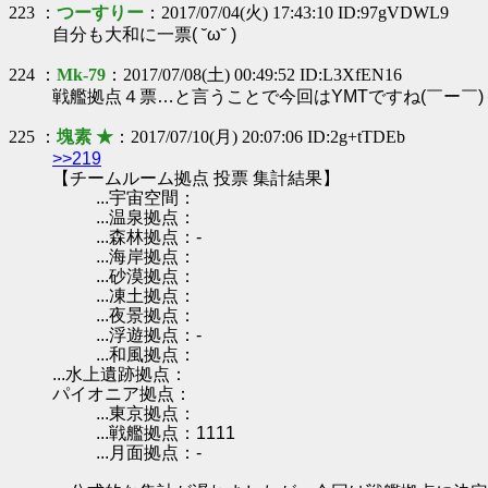
223 ：
つーすりー
：2017/07/04(火) 17:43:10 ID:97gVDWL9
自分も大和に一票( ˘ω˘ )
224 ：
Mk-79
：2017/07/08(土) 00:49:52 ID:L3XfEN16
戦艦拠点４票…と言うことで今回はYMTですね(￣ー￣)
225 ：
塊素 ★
：2017/07/10(月) 20:07:06 ID:2g+tTDEb
>>219
【チームルーム拠点 投票 集計結果】
...宇宙空間：
...温泉拠点：
...森林拠点：-
...海岸拠点：
...砂漠拠点：
...凍土拠点：
...夜景拠点：
...浮遊拠点：-
...和風拠点：
...水上遺跡拠点：
パイオニア拠点：
...東京拠点：
...戦艦拠点：1111
...月面拠点：-