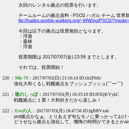
次回のレンタル拠点の投票を行います。
チームルームの拠点資料 - PSO2 ハガル チーム 世界
ttp://hades.worlds-walkers.org/~WW/og/PSO2/?mod
今回は以下の拠点は投票無効となります。
・浮遊
・森林
・浮遊
投票期限は 2017/07/07(金) 23:59 までとします。
それでは、投票開始！
220 ：
Mk-79
：2017/07/02(日) 21:16:14 ID:ch2Fbfz/
強化大和くるし戦艦拠点をプッシュプッシュ(￣ー￣)
221 ：
龍のしっぽ
：2017/07/03(月) 16:35:10 ID:H5QKYykC
戦艦拠点に１票！大和好きだから楽しみ！
222 ：
Eveの人
：2017/07/03(月) 18:47:56 ID:IgBRVxah
ymt拠点かなぁ、とりあえず旬なモノに乗っかっておけ
どうせなら拠点も強化して、懺悔の時間ができるとかa