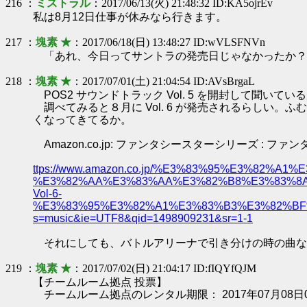
216 ：
ミストラル
：2017/06/13(火) 21:48:32 ID:KA5ojrEv
私は8月12日仕事が休みなら行きます。
217 ：
塊素 ★
：2017/06/18(日) 13:48:27 ID:wVLSFNVn
「あれ、今日ってサントラの発売日じゃなかったか？」と思っ
218 ：
塊素 ★
：2017/07/01(土) 21:04:54 ID:AVsBrgaL
POS2 サウンドトラック Vol. 5 を開封して聞いてい
調べてみると８月に Vol. 6 が発売されるらしい。
くなってきてるか。
Amazon.co.jp: ファンタシースターシリーズ : フ
ttps://www.amazon.co.jp/%E3%83%95%E3%8
%E3%82%AA%E3%83%AA%E3%82%B8%E3%83%8A
Vol-6-
%E3%83%95%E3%82%A1%E3%83%B3%E3%82%BF%
s=music&ie=UTF8&qid=1498909231&sr=1-1
それにしても、バトルアリーナで引き分けの時の曲な
219 ：
塊素 ★
：2017/07/02(日) 21:04:17 ID:fIQYfQJM
【チームルーム拠点 投票】
チームルーム拠点のレンタル期限： 2017年07月08日0