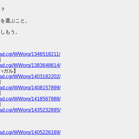
ン？
具を選ぶこと。
楽しもう。
/read.cgi/WWorg/1346518211/
】
/read.cgi/WWorg/1383648614/
ハガル】
/read.cgi/WWorg/1403182202/
】
/read.cgi/WWorg/1408157899/
】
/read.cgi/WWorg/1418567888/
】
/read.cgi/WWorg/1435232895/
/read.cgi/WWorg/1405226169/