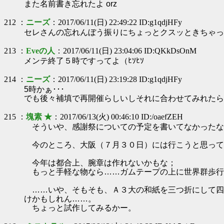
また名前書き忘れたよ orz
212 ：
ニーズ
：2017/06/11(日) 22:49:22 ID:g1qdjHFy
セレさんの忘れんぼう振りにちょっとクスッときちゃっ
213 ：
Eveの人
：2017/06/11(日) 23:04:06 ID:QKkDsOnM
メンテ終了５時ですってよ（ﾋｿﾋｿ
214 ：
ニーズ
：2017/06/11(日) 23:19:28 ID:g1qdjHFy
5時かぁ･･･
でも後々補填で再開催らしいしそれに合わせてみれたら
215 ：
塊素 ★
：2017/06/13(火) 00:46:10 ID:/oaefZEH
そういや、感謝祭についての予定を書いてなかったな
今のところ、大阪（７月３０日）には行こうと思って
今年は都合上、腕章は作れないかもな；
もっと手軽な物なら……ガムテープの上に世界群歩行
……いや、そもそも、Ａ３大の和紙を三つ折にして四
けかもしれん……。
ちょっと試作してみるかー。