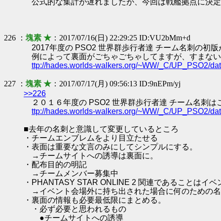
公式的な集計が遅れましたが、今回は戦艦拠点に決定
226 ：
塊素 ★
：2017/07/16(日) 22:29:25 ID:VU2bMm+d
2017年度の PSO2 世界群歩行者達 チーム名刺の初
例によって裏面がごちゃごちゃしてますが、すまない
ttp://hades.worlds-walkers.org/~WW/_C/UP_PSO2/
227 ：
塊素 ★
：2017/07/17(月) 09:56:13 ID:9nEPm/yj
>>226
２０１６年度の PSO2 世界群歩行者達 チーム名刺は
ttp://hades.worlds-walkers.org/~WW/_C/UP_PSO2/
■去年の名刺と意識して変更しているところ
・チームエンブレムをより目立たせる
・表面は重要な文言のみにしてシンプルにする。
→チームサイトへの誘導は裏面に。
・配布目的の明記
→チームメンバー募集中
・PHANTASY STAR ONLINE 2 関連であるこ
→イベント会場外に持ち出された場合に何のための名
・裏面の情報も必要最低限にまとめる。
・必ず必要と思われるもの
●チームサイトへの誘導