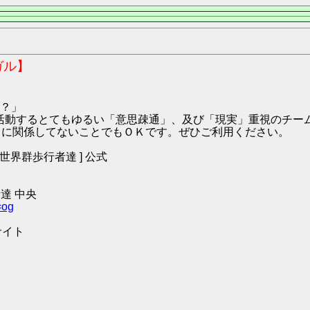
ガル】
？」
9:ハガル にて活動するとてもゆるい「意思疎通」、及び「現実」重視の
O2 に関係してないことでもＯＫです。ぜひご利用ください。
 [ 世界群歩行者達 ] 公式
達 中央
=og
サイト