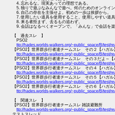
4. 忘れるな。現実あっての理想である。
5. 独りで遊ぶなみんなで遊べ。何のためのオンライ
6. 自己の存在を主張せよ。初めの一歩は挨拶から。
7. 使用したい道具を使用すること。使用しやすい道
8. 来る者拒まず、去るもの追わず。
9. 会話はなるべくオープンで。「みんな」で会話を
【 過去スレ 】
PSO2
ttp://hades.worlds-walkers.org/~public_space/B/test
【PSO2】世界群歩行者達チームスレ その２【ハガル
ttp://hades.worlds-walkers.org/~public_space/B/test
【PSO2】世界群歩行者達チームスレ その３だよ～【
ttp://hades.worlds-walkers.org/~public_space/B/test
【PSO2】世界群歩行者達チームスレ その４【ハガル
ttp://hades.worlds-walkers.org/~public_space/B/test
【PSO2】世界群歩行者達チームスレ その５【ハガル
ttp://hades.worlds-walkers.org/~public_space/B/test
【PSO2】世界群歩行者達チームスレ その６【ハガル
ttp://hades.worlds-walkers.org/~public_space/B/test
【 関連スレ 】
【PSO2】世界群歩行者達チームスレ 雑談避難所
ttp://hades.worlds-walkers.org/~public_space/B/test
テストスレッド