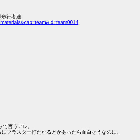
群歩行者達
e=materials&cab=team&id=team0014
って言うアレ。
isにブラスター打たれるとかあったら面白そうなのに。