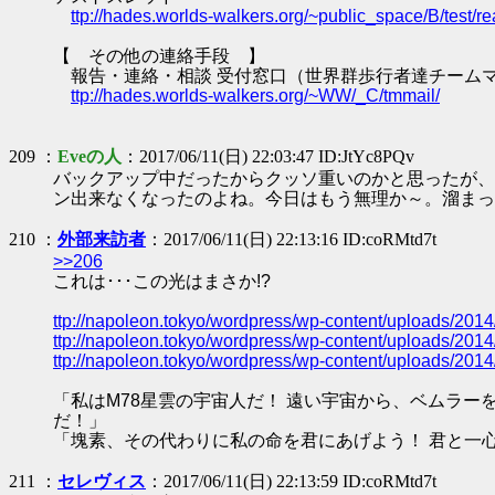
ttp://hades.worlds-walkers.org/~public_space/B/test
【 その他の連絡手段 】
報告・連絡・相談 受付窓口（世界群歩行者達チーム
ttp://hades.worlds-walkers.org/~WW/_C/tmmail/
209 ：
Eveの人
：2017/06/11(日) 22:03:47 ID:JtYc8PQv
バックアップ中だったからクッソ重いのかと思ったが、
ン出来なくなったのよね。今日はもう無理か～。溜まっ
210 ：
外部来訪者
：2017/06/11(日) 22:13:16 ID:coRMtd7t
>>206
これは･･･この光はまさか!?
ttp://napoleon.tokyo/wordpress/wp-content/uploads/20
ttp://napoleon.tokyo/wordpress/wp-content/uploads/20
ttp://napoleon.tokyo/wordpress/wp-content/uploads/20
「私はM78星雲の宇宙人だ！ 遠い宇宙から、ベムラ
だ！」
「塊素、その代わりに私の命を君にあげよう！ 君と一
211 ：
セレヴィス
：2017/06/11(日) 22:13:59 ID:coRMtd7t