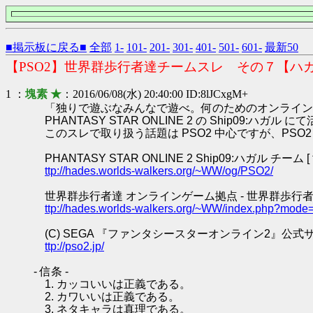
■掲示板に戻る■
全部
1-
101-
201-
301-
401-
501-
601-
最新50
【PSO2】世界群歩行者達チームスレ その７【ハ
1 ：
塊素 ★
：2016/06/08(水) 20:40:00 ID:8lJCxgM+
「独りで遊ぶなみんなで遊べ。何のためのオンライン
PHANTASY STAR ONLINE 2 の Ship0
このスレで取り扱う話題は PSO2 中心ですが、PS
PHANTASY STAR ONLINE 2 Ship09:ハガル チーム
ttp://hades.worlds-walkers.org/~WW/og/PSO2/
世界群歩行者達 オンラインゲーム拠点 - 世界群歩行者
ttp://hades.worlds-walkers.org/~WW/index.php?mode
(C) SEGA 『ファンタシースターオンライン2』公式
ttp://pso2.jp/
- 信条 -
1. カッコいいは正義である。
2. カワいいは正義である。
3. ネタキャラは真理である。