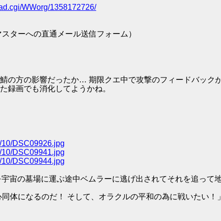
/read.cgi/WWorg/1358172726/
マスターへの直通メール送信フォーム）
鯖の方の影響だったか… 期限クエ中で攻撃のフィードバック
た録画でも消化してようかね。
14/10/DSC09926.jpg
14/10/DSC09941.jpg
14/10/DSC09944.jpg
ーを宇宙の墓場に運ぶ途中ベムラーに逃げ出されてそれを追って
心同体になるのだ！ そして、オラクルの平和の為に戦いたい！