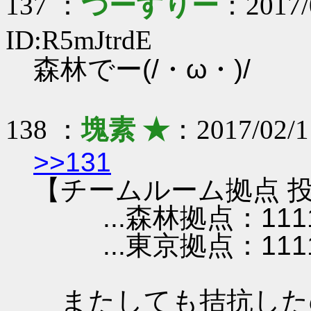
137 ：
つーすりー
：2017/
ID:R5mJtrdE
森林でー(/・ω・)/
138 ：
塊素 ★
：2017/02/1
>>131
【チームルーム拠点 投
...森林拠点：111
...東京拠点：111
またしても拮抗した