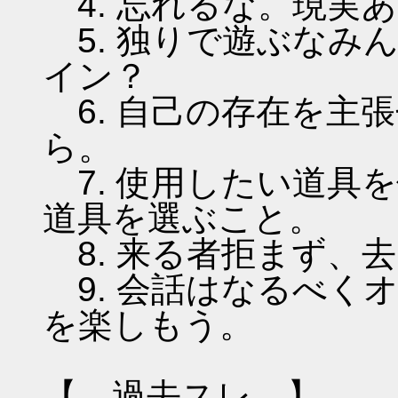
4. 忘れるな。現実
5. 独りで遊ぶなみ
イン？
6. 自己の存在を主
ら。
7. 使用したい道具
道具を選ぶこと。
8. 来る者拒まず、
9. 会話はなるべく
を楽しもう。
【 過去スレ 】