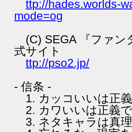
ttp://hades.worlds-
mode=og
(C) SEGA 『フ
式サイト
ttp://pso2.jp/
- 信条 -
1. カッコいいは正
2. カワいいは正義
3. ネタキャラは真