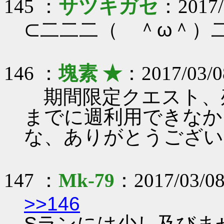
145 ：
サツキガセ
：2017/0
⊂二二二（ ＾ω＾）二⊃
146 ：
塊素 ★
：2017/03/0
期間限定クエスト、
までに週利用できなか
な、ありがとうござい
147 ：
Mk-79
：2017/03/08
>>146
Sランには少し及びま