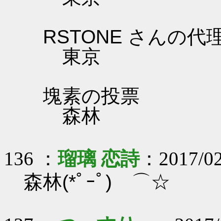
RSTONE さんの代
東京
塊素の投票
森林
136 ：
瑠璃 恋詩
：2017/02
森林(*ﾟｰﾟ)ゞ⌒☆