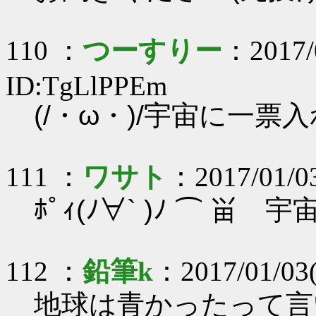
110 ：
つーすりー
：2017/
ID:TgLlPPEm
(/・ω・)/宇宙に一票
111 ：
ワサト
：2017/01/0
ﾎﾟｨ(ﾉ∀` )ﾉ ⌒ 畄 
112 ：
鉛筆k
：2017/01/03(
地球は青かったって言