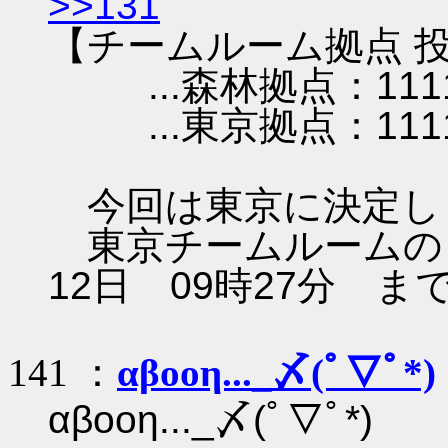
>>131
【チームルーム拠点 投
...森林拠点：111
...東京拠点：1111
今回は東京に決定し
東京チームルームのレ
12日 09時27分 ま
141 ：
αβοοη..._〆(ﾟ▽ﾟ*)
αβοοη..._〆(ﾟ▽ﾟ*)