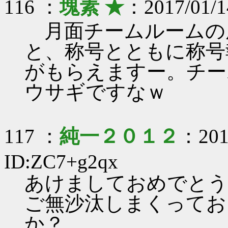
116 ：
塊素 ★
：2017/01/1
月面チームルームの
と、称号とともに称号
がもらえますー。チー
ウサギですなｗ
117 ：
純一２０１２
：2017
ID:ZC7+g2qx
あけましておめでとう
ご無沙汰しまくってお
か？