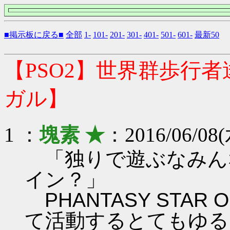
■掲示板に戻る■
全部
1-
101-
201-
301-
401-
501-
601-
最新50
【PSO2】世界群歩行
ガル】
1 ：
塊素 ★
：2016/06/08(
「独りで遊ぶなみん
イン？」
PHANTASY STAR ON
て活動するとてもゆる