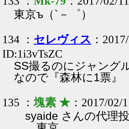
133 ：
Mk-79
：2017/02/11
東京ъ（`－゜）
134 ：
セレヴィス
：2017/
ID:1i3vTsZC
SS撮るのにジャング
なので『森林に1票』
135 ：
塊素 ★
：2017/02/1
syaide さんの代理
東京