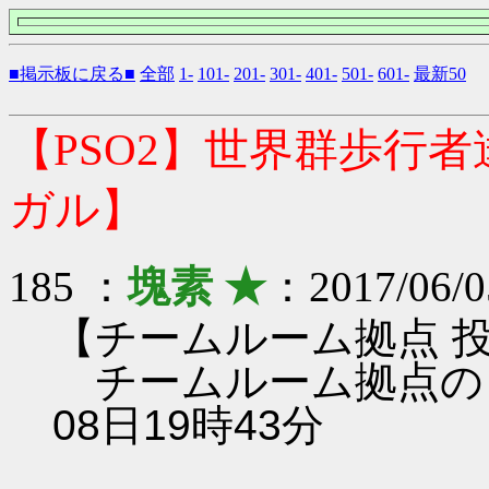
■掲示板に戻る■
全部
1-
101-
201-
301-
401-
501-
601-
最新50
【PSO2】世界群歩行
ガル】
185 ：
塊素 ★
：2017/06/0
【チームルーム拠点 
チームルーム拠点のレン
08日19時43分