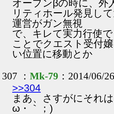
オープンβの時に、外
リティホール発見して
運営がガン無視
で、キレて実力行使で
ことでクエスト受付嬢
い位置に移動とか
307 ：
Mk-79
：2014/06/26
>>304
まあ、さすがにそれは
ω・｀；)