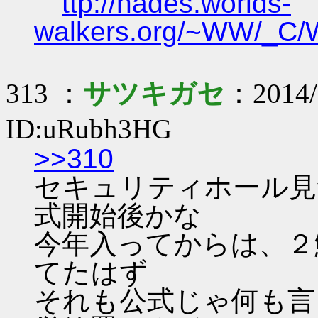
ttp://hades.worlds-
walkers.org/~WW/_C/W
313 ：
サツキガセ
：2014/
ID:uRubh3HG
>>310
セキュリティホール見
式開始後かな
今年入ってからは、２
てたはず
それも公式じゃ何も言