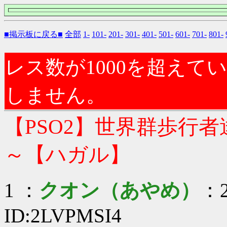
■掲示板に戻る■
全部
1-
101-
201-
301-
401-
501-
601-
701-
801-
レス数が1000を超え
しません。
【PSO2】世界群歩行
～【ハガル】
1 ：
クオン（あやめ）
：2
ID:2LVPMSI4