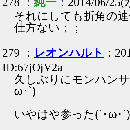
278 ：
純一
：2014/06/25(水
それにしても折角の連
仕方ない；；
279 ：
レオンハルト
：201
ID:67jOjV2a
久しぶりにモンハンサ
ω･`)
いやはや参った(´･ω･`