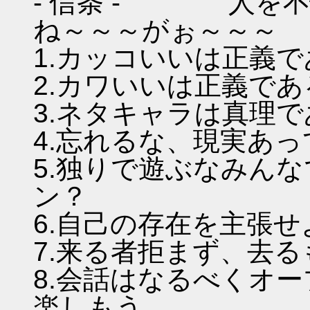
- 信条 - 人を不
ね～～～がぉ～～～
1.カッコいいは正義
2.カワいいは正義であ
3.ネタキャラは真理
4.忘れるな、現実あ
5.独りで遊ぶなみん
ン？
6.自己の存在を主張
7.来る者拒まず、去
8.会話はなるべくオ
楽しもう。