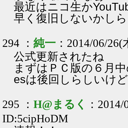
最近はニコ生かYouTub
早く復旧しないかしら
294 ：
純一
：2014/06/26(木
公式更新されたね
まずはＰＣ版の６月中
esは後回しらしいけ
295 ：
H@まるく
：2014/0
ID:5cipHoDM