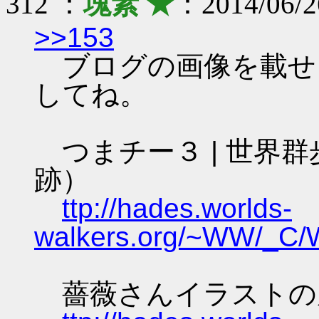
312 ：
塊素 ★
：2014/06/2
>>153
ブログの画像を載せ
してね。
つまチー３ | 世界群
跡）
ttp://hades.worlds-
walkers.org/~WW/_C/
薔薇さんイラストの