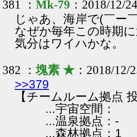
381 ：
Mk-79
：2018/12/24
じゃあ、海岸で(￣ー￣
なぜか毎年この時期に
気分はワイハかな。
382 ：
塊素 ★
：2018/12/2
>>379
【チームルーム拠点 投
...宇宙空間：
...温泉拠点：-
...森林拠点：1