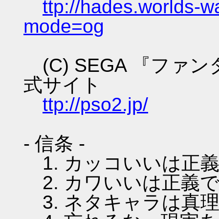
ttp://hades.worlds-
mode=og
(C) SEGA 『フ
式サイト
ttp://pso2.jp/
- 信条 -
1. カッコいいは正
2. カワいいは正義
3. ネタキャラは真