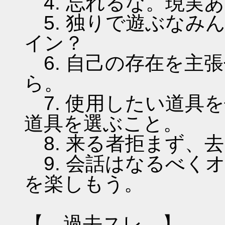
4. 忘れるな。現実
5. 独りで遊ぶなみ
イン？
6. 自己の存在を主
ら。
7. 使用したい道具
道具を選ぶこと。
8. 来る者拒まず、
9. 会話はなるべく
を楽しもう。
【 過去スレ 】