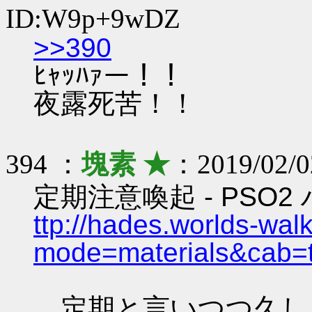
ID:W9p+9wDZ
>>390
ﾋｬｯﾊｧー！！
夜露死苦！！
394 ：
塊素 ★
：2019/02/0
定期注意喚起 - PSO
ttp://hades.worlds-wa
mode=materials&cab=
定期と言いつつ久し