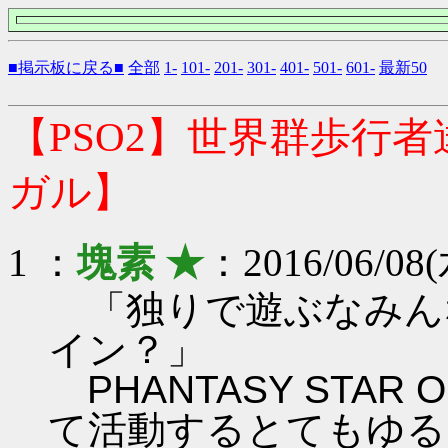
■掲示板に戻る■
全部
1-
101-
201-
301-
401-
501-
601-
最新50
【PSO2】世界群歩行
ガル】
1 ：
塊素 ★
：2016/06/08(
「独りで遊ぶなみん
イン？」
PHANTASY STAR ON
て活動するとてもゆる