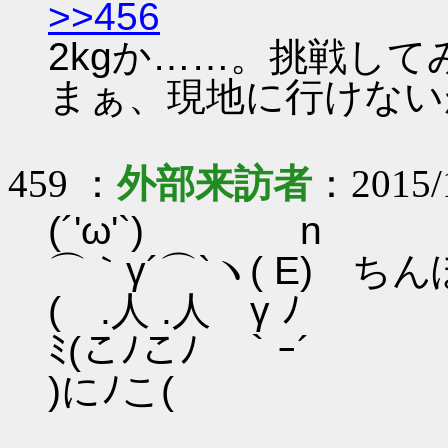
>>456
2kgか……。挑戦してみた
まぁ、現地に行けない
459 ：
外部来訪者
：2015/1
(´'ω'`) n
⌒｀γ´⌒`ヽ( E) ち
( .人 .人 γ ﾉ
ﾐ(こﾉこﾉ ｀ｰ´
)にﾉこ(