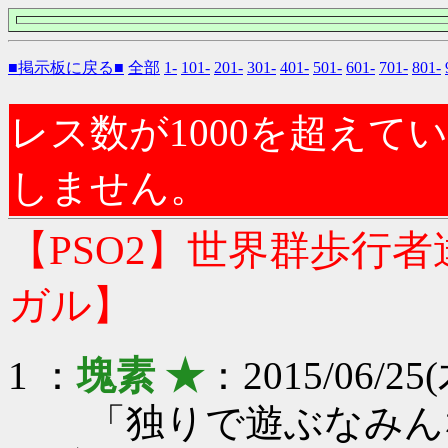
■掲示板に戻る■
全部
1-
101-
201-
301-
401-
501-
601-
701-
801-
レス数が1000を超え
しません。
【PSO2】世界群歩行
ガル】
1 ：
塊素 ★
：2015/06/25(
「独りで遊ぶなみん