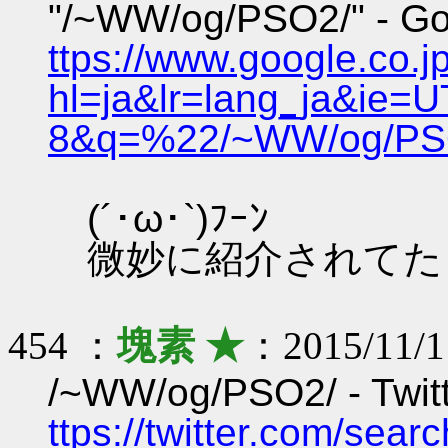
"/~WW/og/PSO2/" - G
ttps://www.google.co.j
hl=ja&lr=lang_ja&ie=
8&q=%22/~WW/og/PS
(´･ω･`)ﾌｰﾝ
微妙に紹介されてた
454 ：
塊素 ★
：2015/11/11
/~WW/og/PSO2/ - Twi
ttps://twitter.com/sear