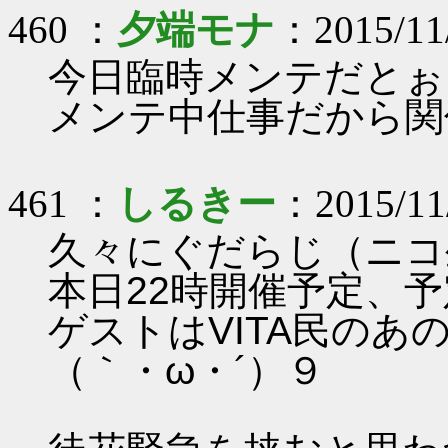
460 ：
夕端モナ
：2015/11
今日臨時メンテだとぉ
メンテ中仕事だから関
461 ：
しるきー
：2015/11
久々にぐだらじ（ニコ
本日22時開催予定、
ゲストはVITA民の
（｀・ω・´）９