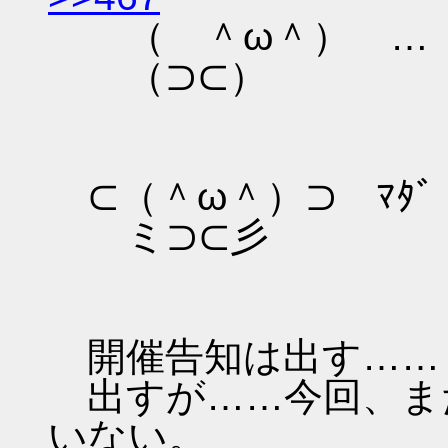
（ ＾ω＾） …
（⊃⊂）
⊂（＾ω＾）⊃ ﾏﾀﾞ ｾﾌ
ミ⊃⊂彡
開催告知は出す……
出すが……今回、ま
いない。