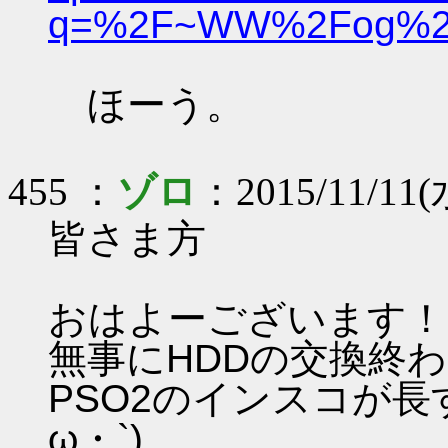
q=%2F~WW%2Fog%2F
ほーう。
455 ：
ゾロ
：2015/11/11(
皆さま方
おはよーございます！
無事にHDDの交換終わ
PSO2のインスコが長
ω・`)