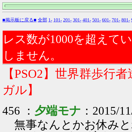
■掲示板に戻る■
全部
1-
101-
201-
301-
401-
501-
601-
701-
801-
レス数が1000を超え
しません。
【PSO2】世界群歩行
ガル】
456 ：
夕端モナ
：2015/11
無事なんとかお休みと